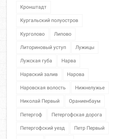
Кронштадт
Кургальский полуостров
Курголово
Липово
Литориновый уступ
Лужицы
Лужская губа
Нарва
Нарвский залив
Нарова
Наровская волость
Нижнелужье
Николай Первый
Ораниенбаум
Петергоф
Петергофская дорога
Петергофский уезд
Петр Первый