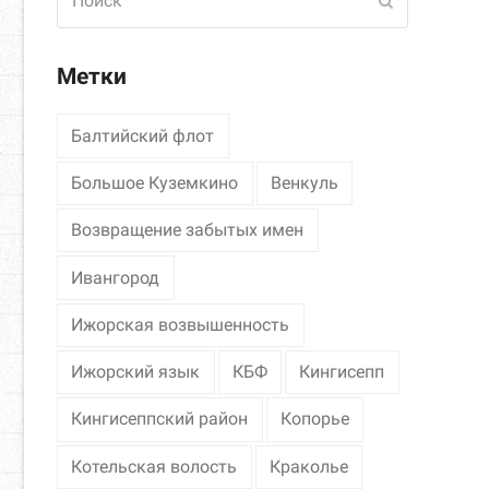
Отправить
Метки
Балтийский флот
Большое Куземкино
Венкуль
Возвращение забытых имен
Ивангород
Ижорская возвышенность
Ижорский язык
КБФ
Кингисепп
Кингисеппский район
Копорье
Котельская волость
Краколье