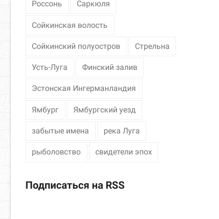
Россонь
Саркюля
Сойкинская волость
Сойкинский полуостров
Стрельна
Усть-Луга
Финский залив
Эстонская Ингерманландия
Ямбург
Ямбургский уезд
забытые имена
река Луга
рыболовство
свидетели эпох
Подписаться на RSS