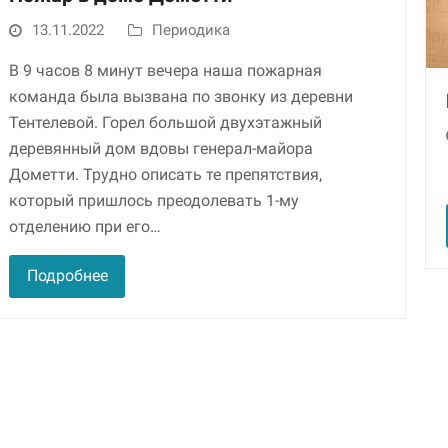
13.11.2022
Периодика
В 9 часов 8 минут вечера наша пожарная
команда была вызвана по звонку из деревни
Тентелевой. Го­рел большой двухэтажный
деревянный дом вдовы генерал-майора
Дометти. Трудно описать те препятствия,
который пришлось преодолевать 1-му
Необходимые
отделению при его…
Использование
этих файлов cookie
Подробнее
обязательно. Они
необходимы для
функционирования
веб-сайта.
Статистика и
аналитика
Для того чтобы