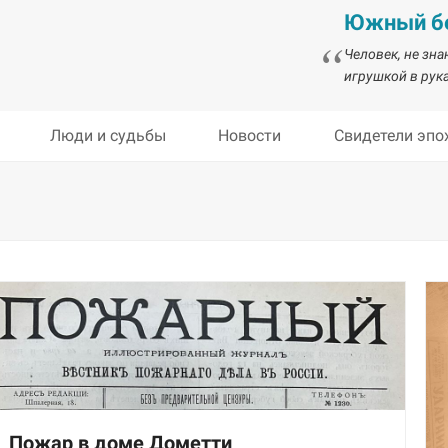
Южный бе
Человек, не зн
игрушкой в рука
Люди и судьбы
Новости
Свидетели эпо
Пожар в доме Дометти