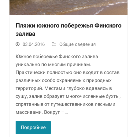
Пляжи южного побережья Финского
залива
03.04.2016
Общие сведения
Южное побережье Финского залива
уникально по многим причинам.
Необходимые
Практически полностью оно входит в состав
Использование
этих файлов cookie
различных особо охраняемых природных
обязательно. Они
территорий. Местами глубоко вдаваясь в
необходимы для
сушу, залив образует многочисленные бухты,
функционирования
веб-сайта.
спрятанные от путешественников лесными
массивами. Вокруг –…
Статистика и
Подробнее
аналитика
Для того чтобы