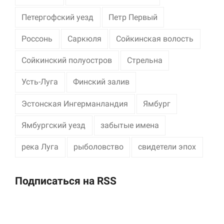
Петергофский уезд
Петр Первый
Россонь
Саркюля
Сойкинская волость
Сойкинский полуостров
Стрельна
Усть-Луга
Финский залив
Эстонская Ингерманландия
Ямбург
Ямбургский уезд
забытые имена
река Луга
рыболовство
свидетели эпох
Подписаться на RSS