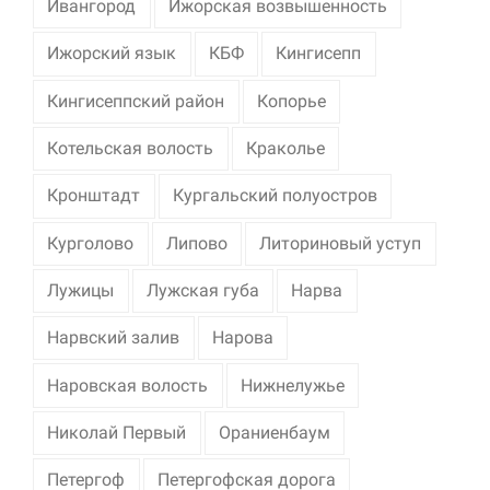
Ивангород
Ижорская возвышенность
Ижорский язык
КБФ
Кингисепп
Кингисеппский район
Копорье
Котельская волость
Краколье
Кронштадт
Кургальский полуостров
Курголово
Липово
Литориновый уступ
Лужицы
Лужская губа
Нарва
Нарвский залив
Нарова
Наровская волость
Нижнелужье
Николай Первый
Ораниенбаум
Петергоф
Петергофская дорога