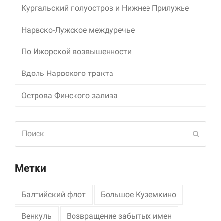
Кургальский полуостров и Нижнее Прилужье
Маркетинг
Нарвско-Лужское междуречье
Делясь своими
интересами и
информацией о вашем
По Ижорской возвышенности
поведении во время
посещения нашего
Вдоль Нарвского тракта
сайта, вы повышаете
вероятность того, что
Острова Финского залива
будете получать
персонализированный
контент и
предложения.
Поиск
Отпра
Метки
Балтийский флот
Большое Куземкино
Венкуль
Возвращение забытых имен