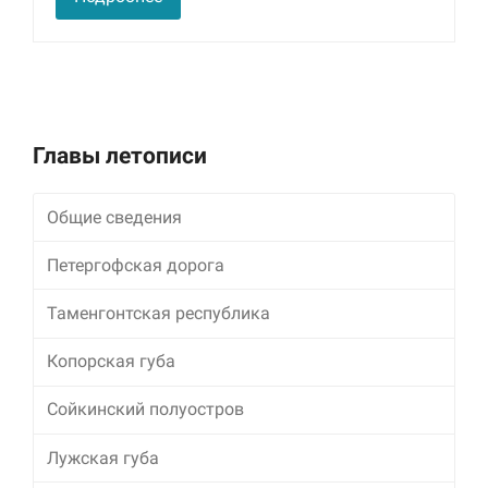
улучшить
функциональность
и структуру веб-
сайта, исходя из
того, как он
используется.
Главы летописи
Пользовательский
опыт
Общие сведения
Для обеспечения
максимально
Петергофская дорога
эффективной работы
нашего сайта во
Таменгонтская республика
время вашего
посещения, отказ от
использования этих
Копорская губа
файлов cookie
приведет к
Сойкинский полуостров
исчезновению
некоторых функций
Лужская губа
сайта.