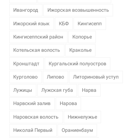
Ивангород
Ижорская возвышенность
Ижорский язык
КБФ
Кингисепп
Кингисеппский район
Копорье
Котельская волость
Краколье
Кронштадт
Кургальский полуостров
Курголово
Липово
Литориновый уступ
Лужицы
Лужская губа
Нарва
Нарвский залив
Нарова
Наровская волость
Нижнелужье
Николай Первый
Ораниенбаум