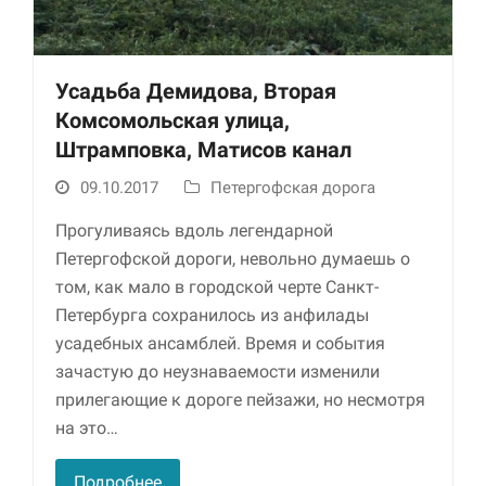
Усадьба Демидова, Вторая
Комсомольская улица,
Штрамповка, Матисов канал
09.10.2017
Петергофская дорога
Прогуливаясь вдоль легендарной
Необходимые
Петергофской дороги, невольно думаешь о
Использование
этих файлов cookie
том, как мало в городской черте Санкт-
обязательно. Они
Петербурга сохранилось из анфилады
необходимы для
функционирования
усадебных ансамблей. Время и события
веб-сайта.
зачастую до неузнаваемости изменили
прилегающие к дороге пейзажи, но несмотря
на это…
Статистика и
аналитика
Для того чтобы
Подробнее