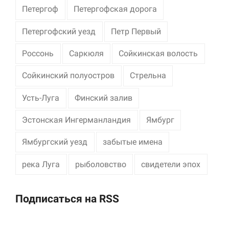
Петергоф
Петергофская дорога
Петергофский уезд
Петр Первый
Россонь
Саркюля
Сойкинская волость
Сойкинский полуостров
Стрельна
Усть-Луга
Финский залив
Эстонская Ингерманландия
Ямбург
Ямбургский уезд
забытые имена
река Луга
рыболовство
свидетели эпох
Подписаться на RSS