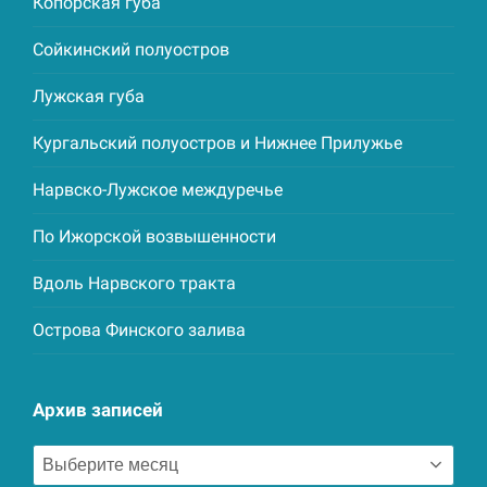
Копорская губа
Сойкинский полуостров
Лужская губа
Кургальский полуостров и Нижнее Прилужье
Нарвско-Лужское междуречье
По Ижорской возвышенности
Вдоль Нарвского тракта
Острова Финского залива
Архив записей
Архив
записей