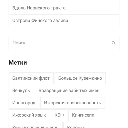
Вдоль Нарвского тракта
Маркетинг
Делясь своими
Острова Финского залива
интересами и
информацией о вашем
поведении во время
посещения нашего
Поиск
Отпра
сайта, вы повышаете
вероятность того, что
будете получать
персонализированный
Метки
контент и
предложения.
Балтийский флот
Большое Куземкино
Венкуль
Возвращение забытых имен
Ивангород
Ижорская возвышенность
Ижорский язык
КБФ
Кингисепп
Кингисеппский район
Копорье