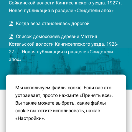
Сойкинской волости Кингисеппского уезда. 1927 г.
Новая публикация в разделе «Свидетели эпох»
Когда вера становилась дорогой
Список домохозяев деревни Маттия
Котельской волости Кингисеппского уезда. 1926-
27 гг. Новая публикация в разделе «Свидетели
эпох»
Мы используем файлы cookie. Если вас это
устраивает, просто нажмите «Принять все».
© 2016-2026
Южный берег Финского залива
– Кусочек
Вы также можете выбрать, какие файлы
малой Родины, без которого трудно представить себе
cookie вы хотите использовать, нажав
историко-культурный ландшафт Петербурга и
«Настройки».
Ленинградской области.
Политика конфиденциальности
|
Создание сайта:
PavelDesign