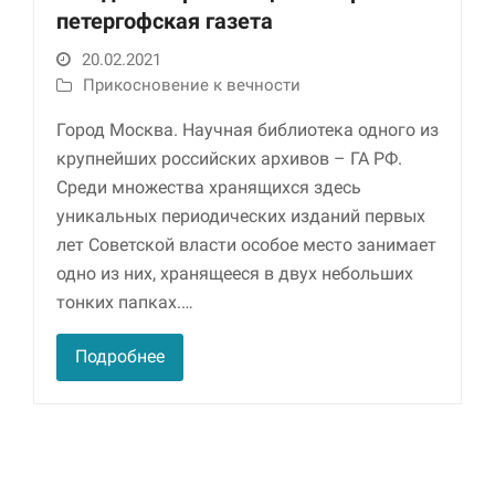
петергофская газета
20.02.2021
Прикосновение к вечности
Город Москва. Научная библиотека одного из
крупнейших российских архивов – ГА РФ.
Среди множества хранящихся здесь
уникальных периодических изданий первых
Необходимые
лет Советской власти особое место занимает
Использование
одно из них, хранящееся в двух небольших
этих файлов cookie
тонких папках.…
обязательно. Они
необходимы для
функционирования
Подробнее
веб-сайта.
Статистика и
аналитика
Для того чтобы