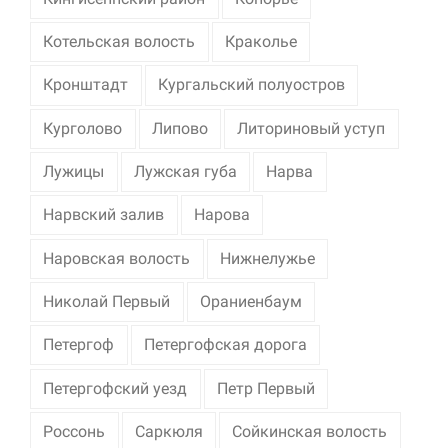
Котельская волость
Краколье
Кронштадт
Кургальский полуостров
Курголово
Липово
Литориновый уступ
Лужицы
Лужская губа
Нарва
Нарвский залив
Нарова
Наровская волость
Нижнелужье
Николай Первый
Ораниенбаум
Петергоф
Петергофская дорога
Петергофский уезд
Петр Первый
Россонь
Саркюля
Сойкинская волость