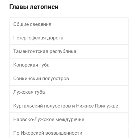
улучшить
Главы летописи
функциональность
и структуру веб-
сайта, исходя из
Общие сведения
того, как он
используется.
Петергофская дорога
Таменгонтская республика
Пользовательский
опыт
Копорская губа
Для обеспечения
максимально
эффективной работы
Сойкинский полуостров
нашего сайта во
время вашего
Лужская губа
посещения, отказ от
использования этих
Кургальский полуостров и Нижнее Прилужье
файлов cookie
приведет к
исчезновению
Нарвско-Лужское междуречье
некоторых функций
сайта.
По Ижорской возвышенности