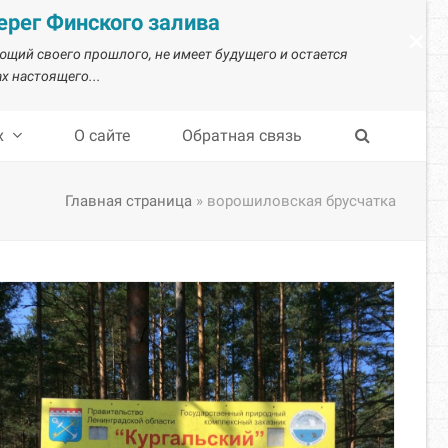
рег Финского залива
×
ающий своего прошлого, не имеет будущего и остается
х настоящего...
х
О сайте
Обратная связь
Главная страница
»
ворошиловская брусчатка