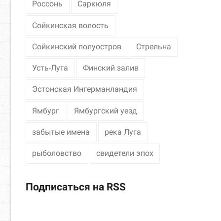
Россонь
Саркюля
Сойкинская волость
Сойкинский полуостров
Стрельна
Усть-Луга
Финский залив
Эстонская Ингерманландия
Ямбург
Ямбургский уезд
забытые имена
река Луга
рыболовство
свидетели эпох
Подписаться на RSS