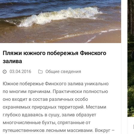
Пляжи южного побережья Финского
залива
Необходимые
Использование
03.04.2016
Общие сведения
этих файлов cookie
обязательно. Они
Южное побережье Финского залива уникально
необходимы для
по многим причинам. Практически полностью
функционирования
оно входит в состав различных особо
веб-сайта.
охраняемых природных территорий. Местами
глубоко вдаваясь в сушу, залив образует
Статистика и
многочисленные бухты, спрятанные от
аналитика
путешественников лесными массивами. Вокруг –
Для того чтобы