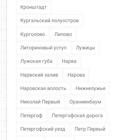
Кронштадт
Кургальский полуостров
Курголово
Липово
Литориновый уступ
Лужицы
Лужская губа
Нарва
Нарвский залив
Нарова
Наровская волость
Нижнелужье
Николай Первый
Ораниенбаум
Петергоф
Петергофская дорога
Петергофский уезд
Петр Первый