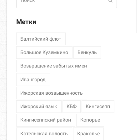
Отправить
Метки
Балтийский флот
Большое Куземкино
Венкуль
Возвращение забытых имен
Ивангород
Ижорская возвышенность
Ижорский язык
КБФ
Кингисепп
Кингисеппский район
Копорье
Котельская волость
Краколье