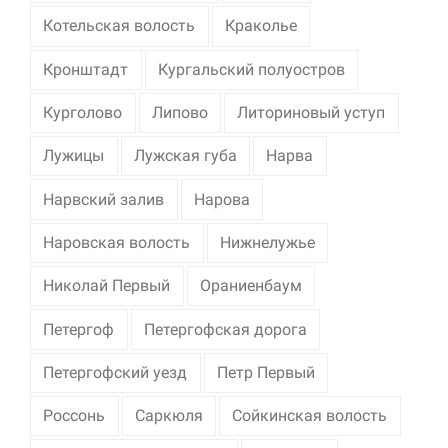
Котельская волость
Краколье
Кронштадт
Кургальский полуостров
Курголово
Липово
Литориновый уступ
Лужицы
Лужская губа
Нарва
Нарвский залив
Нарова
Наровская волость
Нижнелужье
Николай Первый
Ораниенбаум
Петергоф
Петергофская дорога
Петергофский уезд
Петр Первый
Россонь
Саркюля
Сойкинская волость