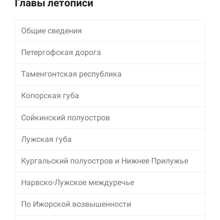
Главы летописи
улучшить
функциональность
и структуру веб-
Общие сведения
сайта, исходя из
того, как он
Петергофская дорога
используется.
Таменгонтская республика
Пользовательский
опыт
Копорская губа
Для обеспечения
максимально
Сойкинский полуостров
эффективной работы
нашего сайта во
Лужская губа
время вашего
посещения, отказ от
использования этих
Кургальский полуостров и Нижнее Прилужье
файлов cookie
приведет к
Нарвско-Лужское междуречье
исчезновению
некоторых функций
По Ижорской возвышенности
сайта.