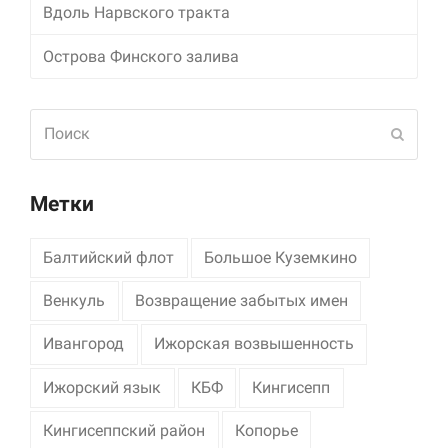
Вдоль Нарвского тракта
Маркетинг
Острова Финского залива
Делясь своими
интересами и
информацией о вашем
поведении во время
Поиск
Отпра
посещения нашего
сайта, вы повышаете
вероятность того, что
будете получать
Метки
персонализированный
контент и
предложения.
Балтийский флот
Большое Куземкино
Венкуль
Возвращение забытых имен
Ивангород
Ижорская возвышенность
Ижорский язык
КБФ
Кингисепп
Кингисеппский район
Копорье