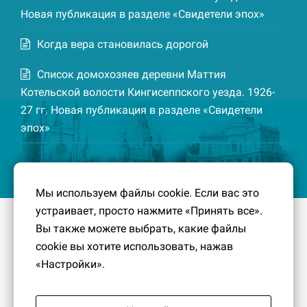
Новая публикация в разделе «Свидетели эпох»
Когда вера становилась дорогой
Список домохозяев деревни Маттия
Котельской волости Кингисеппского уезда. 1926-
27 гг. Новая публикация в разделе «Свидетели
эпох»
Мы используем файлы cookie. Если вас это
устраивает, просто нажмите «Принять все».
© 2016-2026
Южный берег Финского залива
– Кусочек
Вы также можете выбрать, какие файлы
малой Родины, без которого трудно представить себе
cookie вы хотите использовать, нажав
историко-культурный ландшафт Петербурга и
«Настройки».
Ленинградской области.
Политика конфиденциальности
|
Создание сайта:
PavelDesign