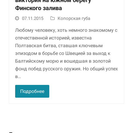
виктория на южном берегу
Финского залива
07.11.2015
Копорская губа
Любому человеку, хоть немного знакомому с
отечественной историей, известна
Полтавская битва, ставшая ключевым
эпизодом в борьбе со Швецией за выход к
Балтийскому морю и вошедшая в золотой
Необходимые
фонд побед русского оружия. Но общий успех
Использование
в…
этих файлов cookie
обязательно. Они
необходимы для
Подробнее
функционирования
веб-сайта.
Статистика и
аналитика
Для того чтобы