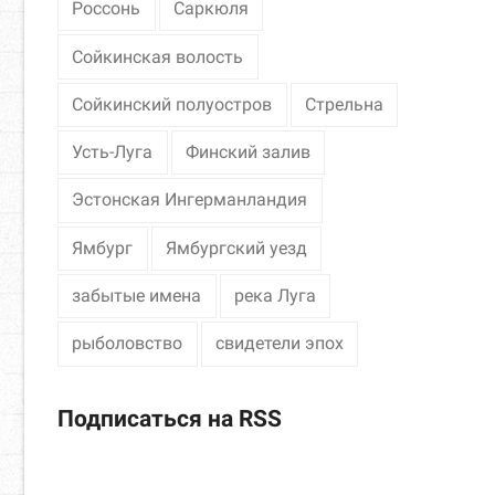
Россонь
Саркюля
Сойкинская волость
Сойкинский полуостров
Стрельна
Усть-Луга
Финский залив
Эстонская Ингерманландия
Ямбург
Ямбургский уезд
забытые имена
река Луга
рыболовство
свидетели эпох
Подписаться на RSS