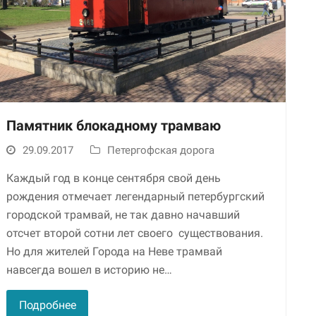
Памятник блокадному трамваю
29.09.2017
Петергофская дорога
Необходимые
Использование
Каждый год в конце сентября свой день
этих файлов cookie
обязательно. Они
рождения отмечает легендарный петербургский
необходимы для
городской трамвай, не так давно начавший
функционирования
отсчет второй сотни лет своего существования.
веб-сайта.
Но для жителей Города на Неве трамвай
навсегда вошел в историю не…
Статистика и
аналитика
Подробнее
Для того чтобы