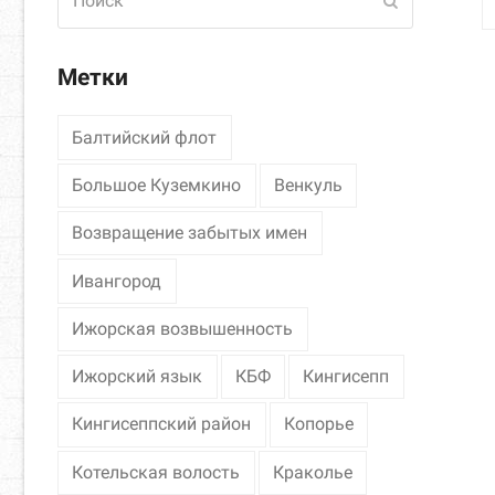
Отправить
Метки
Балтийский флот
Большое Куземкино
Венкуль
Возвращение забытых имен
Ивангород
Ижорская возвышенность
Ижорский язык
КБФ
Кингисепп
Кингисеппский район
Копорье
Котельская волость
Краколье