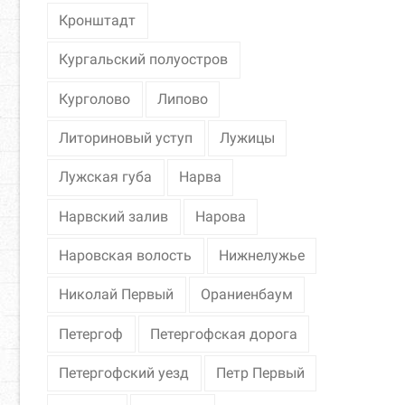
Кронштадт
Кургальский полуостров
Курголово
Липово
Литориновый уступ
Лужицы
Лужская губа
Нарва
Нарвский залив
Нарова
Наровская волость
Нижнелужье
Николай Первый
Ораниенбаум
Петергоф
Петергофская дорога
Петергофский уезд
Петр Первый