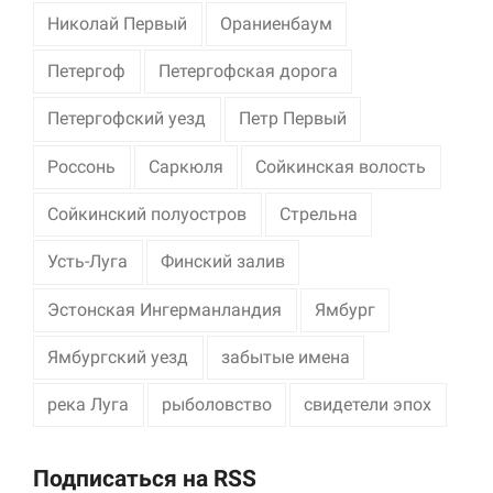
Николай Первый
Ораниенбаум
Петергоф
Петергофская дорога
Петергофский уезд
Петр Первый
Россонь
Саркюля
Сойкинская волость
Сойкинский полуостров
Стрельна
Усть-Луга
Финский залив
Эстонская Ингерманландия
Ямбург
Ямбургский уезд
забытые имена
река Луга
рыболовство
свидетели эпох
Подписаться на RSS