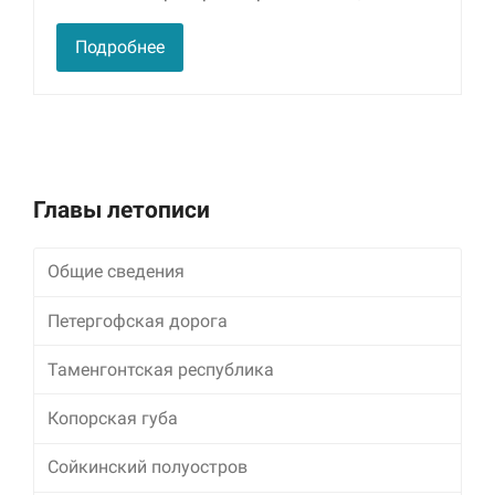
улучшить
функциональность
Подробнее
и структуру веб-
сайта, исходя из
того, как он
используется.
Пользовательский
Главы летописи
опыт
Для обеспечения
максимально
Общие сведения
эффективной работы
нашего сайта во
время вашего
Петергофская дорога
посещения, отказ от
использования этих
Таменгонтская республика
файлов cookie
приведет к
Копорская губа
исчезновению
некоторых функций
сайта.
Сойкинский полуостров