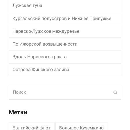
Лужская губа
Маркетинг
Делясь своими
Кургальский полуостров и Нижнее Прилужье
интересами и
информацией о вашем
Нарвско-Лужское междуречье
поведении во время
посещения нашего
По Ижорской возвышенности
сайта, вы повышаете
вероятность того, что
будете получать
Вдоль Нарвского тракта
персонализированный
контент и
Острова Финского залива
предложения.
Поиск
Отпра
Метки
Балтийский флот
Большое Куземкино