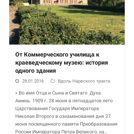
От Коммерческого училища к
краеведческому музею: история
Необходимые
одного здания
Использование
этих файлов cookie
28.01.2016
Вдоль Нарвского тракта
обязательно. Они
необходимы для
« Во имя Отца и Сына и Святаго Духа.
функционирования
веб-сайта.
Аминь. 1909 г. 28 июня в пятнадцатое лето
Царствования Государя Императора
Николая Второго в ознаменования дня 27
Статистика и
июня посвященного памяти Преобразования
аналитика
Для того чтобы
России Императора Петра Великого, на…