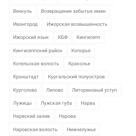
Венкуль
Возвращение забытых имен
Ивангород
Ижорская возвышенность
Ижорский язык
КБФ
Кингисепп
Кингисеппский район
Копорье
Котельская волость
Краколье
Кронштадт
Кургальский полуостров
Курголово
Липово
Литориновый уступ
Лужицы
Лужская губа
Нарва
Нарвский залив
Нарова
Наровская волость
Нижнелужье