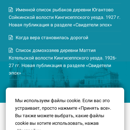
Именной список рыбаков деревни Югантово
Сойкинской волости Кингисеппского уезда. 1927 г.
Новая публикация в разделе «Свидетели эпох»
Когда вера становилась дорогой
Список домохозяев деревни Маттия
Котельской волости Кингисеппского уезда. 1926-
27 гг. Новая публикация в разделе «Свидетели
эпох»
Мы используем файлы cookie. Если вас это
устраивает, просто нажмите «Принять все».
© 2016-2026
Южный берег Финского залива
– Кусочек
Вы также можете выбрать, какие файлы
малой Родины, без которого трудно представить себе
cookie вы хотите использовать, нажав
историко-культурный ландшафт Петербурга и