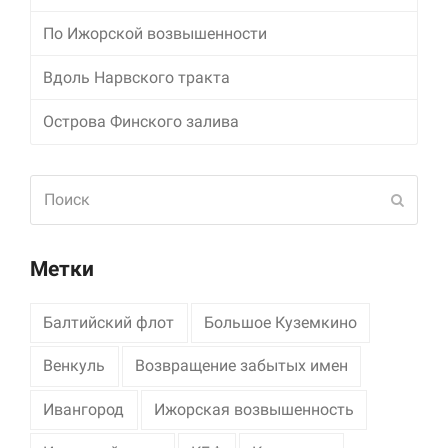
По Ижорской возвышенности
Маркетинг
Делясь своими
Вдоль Нарвского тракта
интересами и
информацией о вашем
поведении во время
Острова Финского залива
посещения нашего
сайта, вы повышаете
вероятность того, что
Поиск
будете получать
Отпра
персонализированный
контент и
предложения.
Метки
Балтийский флот
Большое Куземкино
Венкуль
Возвращение забытых имен
Ивангород
Ижорская возвышенность