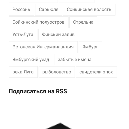
Россонь
Саркюля
Сойкинская волость
Сойкинский полуостров
Стрельна
Усть-Луга
Финский залив
Эстонская Ингерманландия
Ямбург
Ямбургский уезд
забытые имена
река Луга
рыболовство
свидетели эпох
Подписаться на RSS