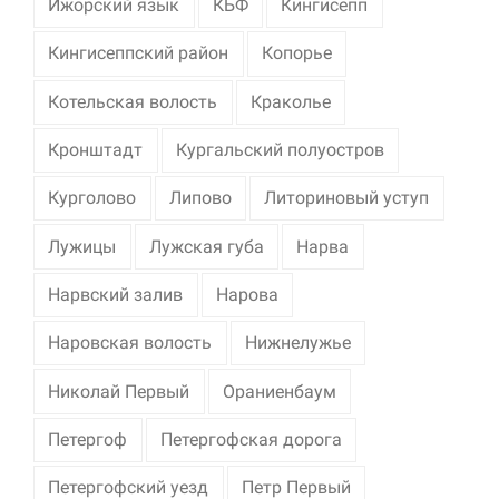
Ижорский язык
КБФ
Кингисепп
Кингисеппский район
Копорье
Котельская волость
Краколье
Кронштадт
Кургальский полуостров
Курголово
Липово
Литориновый уступ
Лужицы
Лужская губа
Нарва
Нарвский залив
Нарова
Наровская волость
Нижнелужье
Николай Первый
Ораниенбаум
Петергоф
Петергофская дорога
Петергофский уезд
Петр Первый