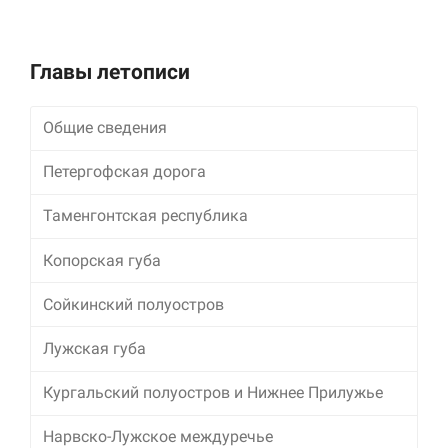
улучшить
функциональность
и структуру веб-
сайта, исходя из
Главы летописи
того, как он
используется.
Общие сведения
Петергофская дорога
Пользовательский
опыт
Для обеспечения
Таменгонтская республика
максимально
эффективной работы
Копорская губа
нашего сайта во
время вашего
Сойкинский полуостров
посещения, отказ от
использования этих
файлов cookie
Лужская губа
приведет к
исчезновению
Кургальский полуостров и Нижнее Прилужье
некоторых функций
сайта.
Нарвско-Лужское междуречье