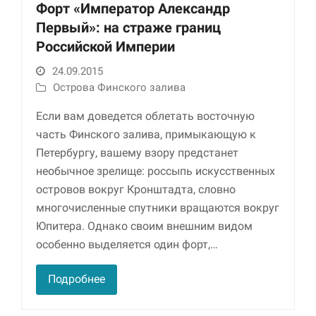
Форт «Император Александр
Первый»: на страже границ
Российской Империи
24.09.2015
Острова Финского залива
Если вам доведется облетать восточную
часть Финского залива, примыкающую к
Петербургу, вашему взору предстанет
Необходимые
Использование
необычное зрелище: россыпь искусственных
этих файлов cookie
островов вокруг Кронштадта, словно
обязательно. Они
многочисленные спутники вращаются вокруг
необходимы для
функционирования
Юпитера. Однако своим внешним видом
веб-сайта.
особенно выделяется один форт,…
Подробнее
Статистика и
аналитика
Для того чтобы