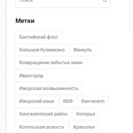
Отправить
Метки
Балтийский флот
Большое Куземкино
Венкуль
Возвращение забытых имен
Ивангород
Ижорская возвышенность
Ижорский язык
КБФ
Кингисепп
Кингисеппский район
Копорье
Котельская волость
Краколье