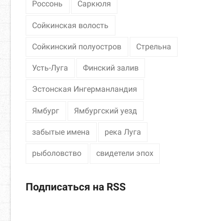
Россонь
Саркюля
Сойкинская волость
Сойкинский полуостров
Стрельна
Усть-Луга
Финский залив
Эстонская Ингерманландия
Ямбург
Ямбургский уезд
забытые имена
река Луга
рыболовство
свидетели эпох
Подписаться на RSS