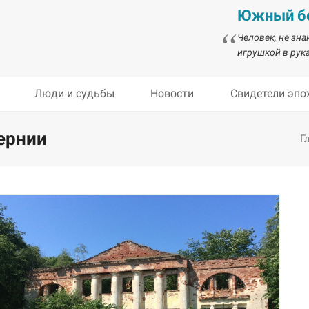
Южный бе
Человек, не зн
игрушкой в рука
Люди и судьбы
Новости
Свидетели эпо
ернии
Г