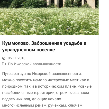
Куммолово. Заброшенная усадьба в
упраздненном поселке
Необходимые
Использование
05.11.2016
этих файлов cookie
По Ижорской возвышенности
обязательно. Они
необходимы для
Путешествуя по Ижорской возвышенности,
функционирования
можно посетить немало интересных мест как в
веб-сайта.
природном, так и в историческом плане. Ровные,
незаболоченные территории, огромные запасы
Статистика и
подземных вод, дающие начало
аналитика
многочисленным рекам, ручейкам, ключам;
Для того чтобы