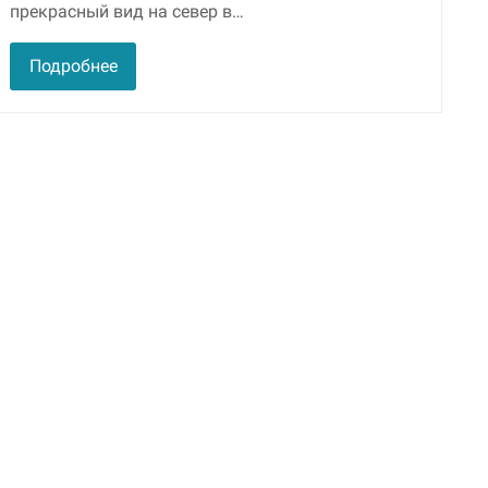
прекрасный вид на север в…
улучшить
функциональность
и структуру веб-
Подробнее
сайта, исходя из
того, как он
используется.
Пользовательский
опыт
Для обеспечения
максимально
эффективной работы
нашего сайта во
время вашего
посещения, отказ от
использования этих
файлов cookie
приведет к
исчезновению
некоторых функций
сайта.