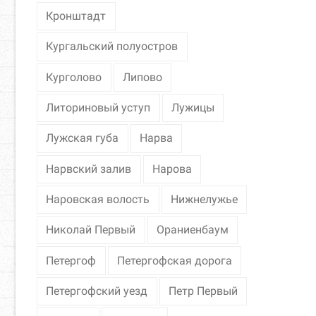
Кронштадт
Кургальский полуостров
Курголово
Липово
Литориновый уступ
Лужицы
Лужская губа
Нарва
Нарвский залив
Нарова
Наровская волость
Нижнелужье
Николай Первый
Ораниенбаум
Петергоф
Петергофская дорога
Петергофский уезд
Петр Первый