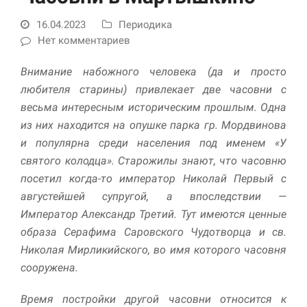
16.04.2023
Периодика
Нет комментариев
Внимание набожного человека (да и просто
любителя старины) привлекает две часовни с
весьма интересным историческим прошлым. Одна
из них находится на опушке парка гр. Мордвинова
и популярна среди населения под именем «У
Необходимые
святого колодца». Старожилы знают, что часовню
Использование
этих файлов cookie
посетил когда-то император Николай Первый с
обязательно. Они
августейшей супругой, а впоследствии —
необходимы для
Император Александр Третий. Тут имеются ценные
функционирования
веб-сайта.
образа Серафима Саровского Чудотворца и св.
Николая Мирликийского, во имя которого часовня
сооружена.
Статистика и
аналитика
Время постройки другой часовни от­носится к
Для того чтобы