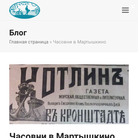
×
Блог
Главная страница
»
Часовни в Мартышкино
Часовни в Мартышкино