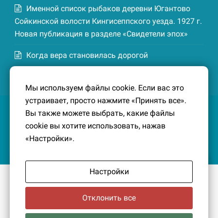
Именной список рыбаков деревни Югантово
Сойкинской волости Кингисеппского уезда. 1927 г.
Новая публикация в разделе «Свидетели эпох»
Когда вера становилась дорогой
Список домохозяев деревни Маттия
Мы используем файлы cookie. Если вас это
Котельской волости Кингисеппского уезда. 1926-
устраивает, просто нажмите «Принять все».
27 гг. Новая публикация в разделе «Свидетели
Вы также можете выбрать, какие файлы
эпох»
cookie вы хотите использовать, нажав
«Настройки».
Настройки
© 2016-2026
Южный берег Финского залива
– Кусочек
малой Родины, без которого трудно представить себе
Отклонить все
историко-культурный ландшафт Петербурга и
Ленинградской области.