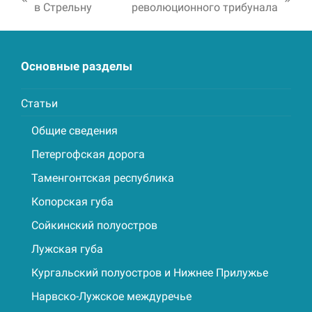
previous
next
в Стрельну
революционного трибунала
post:
post:
Основные разделы
Статьи
Общие сведения
Петергофская дорога
Таменгонтская республика
Копорская губа
Сойкинский полуостров
Лужская губа
Кургальский полуостров и Нижнее Прилужье
Нарвско-Лужское междуречье