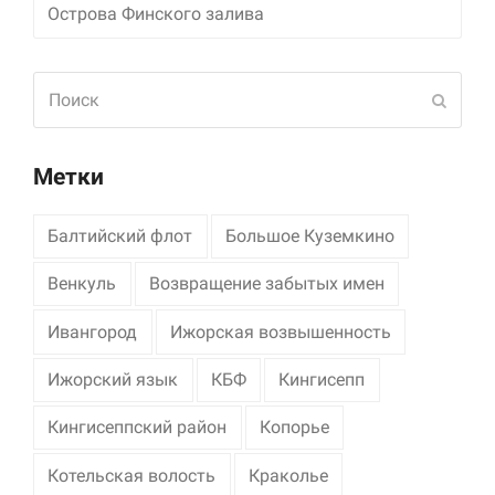
Острова Финского залива
Поиск
Отпра
Метки
Балтийский флот
Большое Куземкино
Венкуль
Возвращение забытых имен
Ивангород
Ижорская возвышенность
Ижорский язык
КБФ
Кингисепп
Кингисеппский район
Копорье
Котельская волость
Краколье