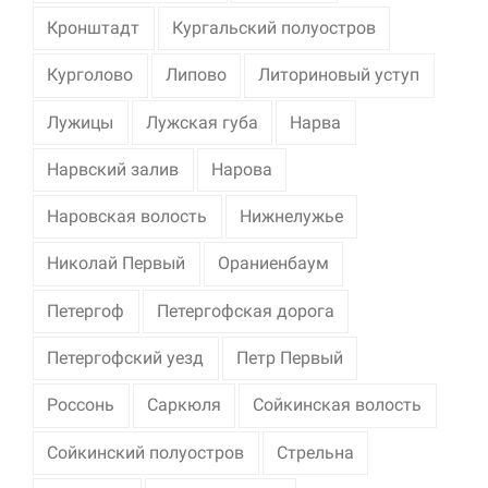
Кронштадт
Кургальский полуостров
Курголово
Липово
Литориновый уступ
Лужицы
Лужская губа
Нарва
Нарвский залив
Нарова
Наровская волость
Нижнелужье
Николай Первый
Ораниенбаум
Петергоф
Петергофская дорога
Петергофский уезд
Петр Первый
Россонь
Саркюля
Сойкинская волость
Сойкинский полуостров
Стрельна