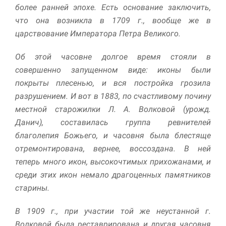
улучшить
более ранней эпохе. Есть основание заключить,
функциональность
что она возникла в 1709 г., вообще же в
и структуру веб-
царствование Императора Петра Великого.
сайта, исходя из
того, как он
используется.
Об этой часовне долгое время стояли в
совершенно запущенном виде: иконы были
покрыты плесенью, и вся построй­ка грозила
Пользовательский
разрушением. И вот в 1883, по счастливому почину
опыт
Для обеспечения
местной старожилки Л. А. Волковой (урожд.
максимально
Данич), составилась группа ревнителей
эффективной работы
благолепия Божьего, и часовня была блестяще
нашего сайта во
время вашего
отремонтирована, вернее, воссоздана. В ней
посещения, отказ от
теперь много икон, высокочтимых прихожанами, и
использования этих
файлов cookie
среди этих икон немало драгоценных памятников
приведет к
старины.
исчезновению
некоторых функций
В 1909 г., при участии той же не­устанной г.
сайта.
Волковой была реставриро­вана и другая часовня