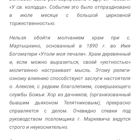
«У св. колодца». Событие это было отпраздновано
Маркетинг
в июле месяце с большой церковной
Делясь своими
торжественностью.
интересами и
информацией о вашем
поведении во время
Нельзя обойти молчанием храм при с.
посещения нашего
Мартышкино, основанный в 1890 г. во Имя
сайта, вы повышаете
Богоматери «Утоли моя печали». Храм деревянный
вероятность того, что
будете получать
и, если можно выра­зиться, своей «уютностью»
персонализированный
молитвенно настраивает мысль. Этому религи­
контент и
озному влиянию способствуют заслуги настоятеля
предложения.
о. Алексея, с редким благолепием, совершающего
службы Божьи. Хор из дачников, (организо­ванный
бывшим дьяконом Телятниковым), прекрасно
справляется с делом. Очевидно спевки под
руководством псаломщика г. Маркевича ве­дутся
строго и неукоснительно.