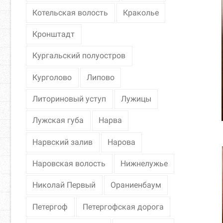
Котельская волость
Краколье
Кронштадт
Кургальский полуостров
Курголово
Липово
Литориновый уступ
Лужицы
Лужская губа
Нарва
Нарвский залив
Нарова
Наровская волость
Нижнелужье
Николай Первый
Ораниенбаум
Петергоф
Петергофская дорога