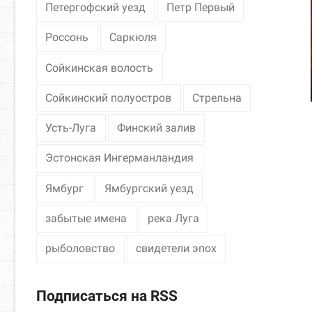
Петергофский уезд
Петр Первый
Россонь
Саркюля
Сойкинская волость
Сойкинский полуостров
Стрельна
Усть-Луга
Финский залив
Эстонская Ингерманландия
Ямбург
Ямбургский уезд
забытые имена
река Луга
рыболовство
свидетели эпох
Подписаться на RSS