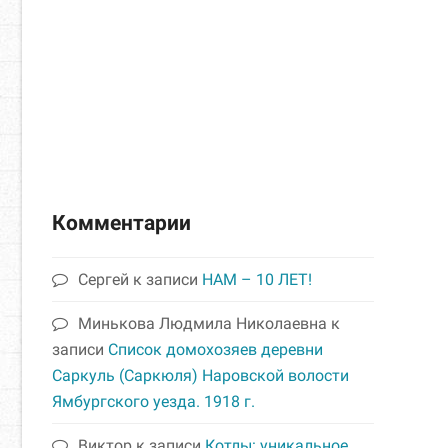
Комментарии
Сергей
к записи
НАМ – 10 ЛЕТ!
Минькова Людмила Николаевна
к
записи
Список домохозяев деревни
Саркуль (Саркюля) Наровской волости
Ямбургского уезда. 1918 г.
Виктор
к записи
Котлы: уникальное
место с несчастливой судьбой
Артем Абалов
к записи
Список
домохозяев деревни Большое Куземкино
Наровской волости Кингисеппского уезда.
1926-27 гг.