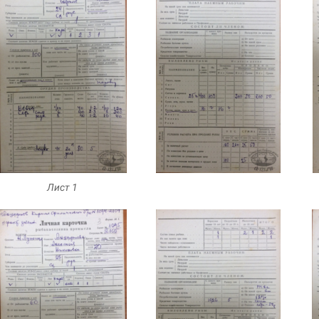
Маркетинг
Делясь своими
интересами и
информацией о вашем
поведении во время
посещения нашего
сайта, вы повышаете
вероятность того, что
будете получать
персонализированный
контент и
предложения.
Лист 1