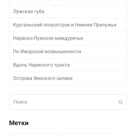
Лужская губа
Кургальский полуостров и Нижнее Прилужье
Нарвско-Лужское междуречье
По Ижорской возвышенности
Вдоль Нарвского тракта
Острова Финского залива
Поиск
Отпра
Метки