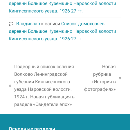
деревни Большое Куземкино Наровской волости
Кингисеппского уезда. 1926-27 гг.
Владислав
к записи
Список домохозяев
деревни Большое Куземкино Наровской волости
Кингисеппского уезда. 1926-27 гг.
Подворный список селения
Новая
Волково Ленинградской
рубрика —
next
губернии Кингисеппского
«История в
previous
post:
уезда Наровской волости.
фотографиях»
post:
1924 г. Новая публикация в
разделе «Свидетели эпох»
Основные разделы