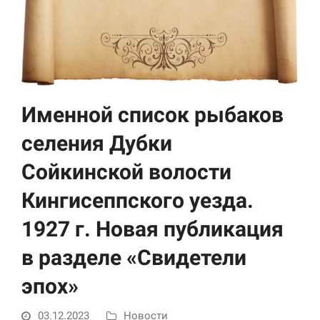
Именной список рыбаков
селения Дубки
Необходимые
Сойкинской волости
Использование
этих файлов cookie
Кингисеппского уезда.
обязательно. Они
необходимы для
1927 г. Новая публикация
функционирования
веб-сайта.
в разделе «Свидетели
эпох»
Статистика и
аналитика
Для того чтобы
03.12.2023
Новости