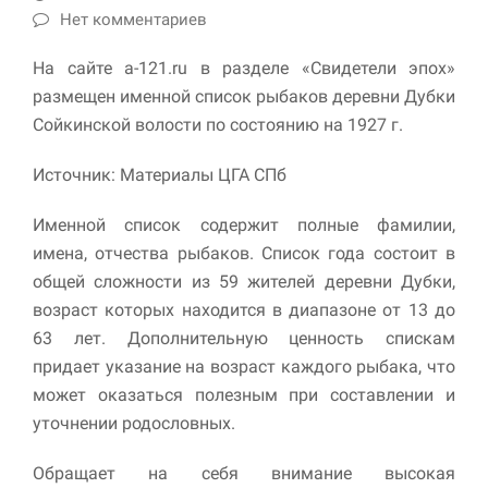
улучшить
Нет комментариев
функциональность
и структуру веб-
На сайте a-121.ru в разделе «Свидетели эпох»
сайта, исходя из
того, как он
размещен именной список рыбаков деревни Дубки
используется.
Сойкинской волости по состоянию на 1927 г.
Источник: Материалы ЦГА СПб
Пользовательский
опыт
Именной список содержит полные фамилии,
Для обеспечения
максимально
имена, отчества рыбаков. Список года состоит в
эффективной работы
общей сложности из 59 жителей деревни Дубки,
нашего сайта во
возраст которых находится в диапазоне от 13 до
время вашего
посещения, отказ от
63 лет. Дополнительную ценность спискам
использования этих
придает указание на возраст каждого рыбака, что
файлов cookie
может оказаться полезным при составлении и
приведет к
исчезновению
уточнении родословных.
некоторых функций
сайта.
Обращает на себя внимание высокая