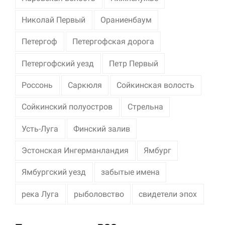
Николай Первый
Ораниенбаум
Петергоф
Петергофская дорога
Петергофский уезд
Петр Первый
Россонь
Саркюля
Сойкинская волость
Сойкинский полуостров
Стрельна
Усть-Луга
Финский залив
Эстонская Ингерманландия
Ямбург
Ямбургский уезд
забытые имена
река Луга
рыболовство
свидетели эпох