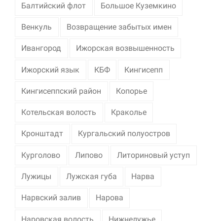
Балтийский флот
Большое Куземкино
Венкуль
Возвращение забытых имен
Ивангород
Ижорская возвышенность
Ижорский язык
КБФ
Кингисепп
Кингисеппский район
Копорье
Котельская волость
Краколье
Кронштадт
Кургальский полуостров
Курголово
Липово
Литориновый уступ
Лужицы
Лужская губа
Нарва
Нарвский залив
Нарова
Наровская волость
Нижнелужье