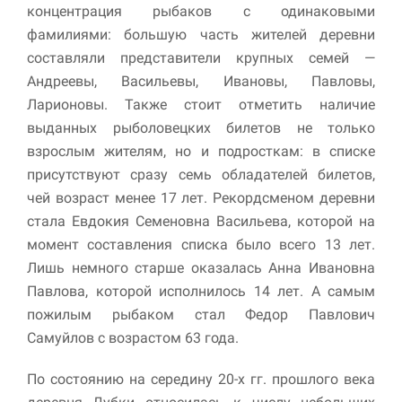
концентрация рыбаков с одинаковыми
фамилиями: большую часть жителей деревни
Маркетинг
Делясь своими
составляли представители крупных семей —
интересами и
Андреевы, Васильевы, Ивановы, Павловы,
информацией о вашем
Ларионовы. Также стоит отметить наличие
поведении во время
посещения нашего
выданных рыболовецких билетов не только
сайта, вы повышаете
взрослым жителям, но и подросткам: в списке
вероятность того, что
будете получать
присутствуют сразу семь обладателей билетов,
персонализированный
чей возраст менее 17 лет. Рекордсменом деревни
контент и
стала Евдокия Семеновна Васильева, которой на
предложения.
момент составления списка было всего 13 лет.
Лишь немного старше оказалась Анна Ивановна
Павлова, которой исполнилось 14 лет. А самым
пожилым рыбаком стал Федор Павлович
Самуйлов с возрастом 63 года.
По состоянию на середину 20-х гг. прошлого века