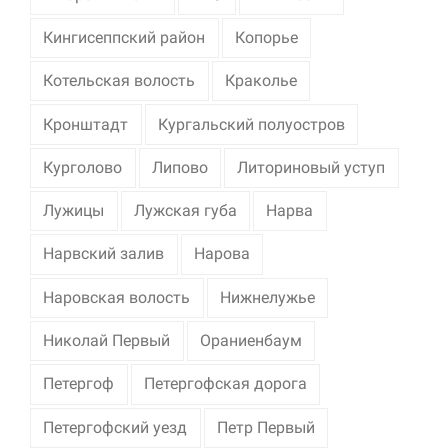
Кингисеппский район
Копорье
Котельская волость
Краколье
Кронштадт
Кургальский полуостров
Курголово
Липово
Литориновый уступ
Лужицы
Лужская губа
Нарва
Нарвский залив
Нарова
Наровская волость
Нижнелужье
Николай Первый
Ораниенбаум
Петергоф
Петергофская дорога
Петергофский уезд
Петр Первый