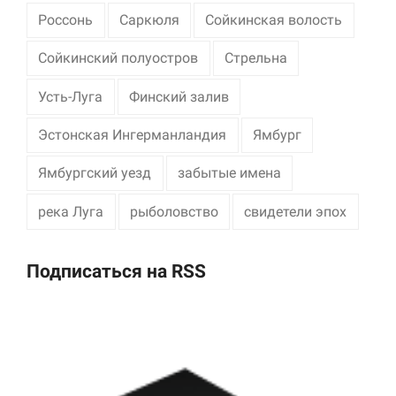
Россонь
Саркюля
Сойкинская волость
Сойкинский полуостров
Стрельна
Усть-Луга
Финский залив
Эстонская Ингерманландия
Ямбург
Ямбургский уезд
забытые имена
река Луга
рыболовство
свидетели эпох
Подписаться на RSS