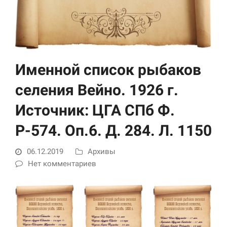
Именной список рыбаков
селения Вейно. 1926 г.
Источник: ЦГА СПб Ф.
Необходимые
Использование
Р-574. Оп.6. Д. 284. Л. 1150
этих файлов cookie
обязательно. Они
необходимы для
06.12.2019
Архивы
функционирования
Нет комментариев
веб-сайта.
Статистика и
аналитика
Для того чтобы