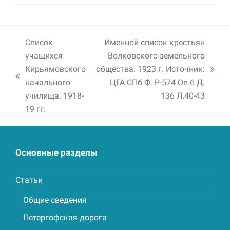
Список
Именной список крестьян
учащихся
Волковского земельного
Кирьямовского
общества. 1923 г. Источник:
next
previous
начального
ЦГА СПб Ф. Р-574 Оп.6 Д.
post:
post:
училища. 1918-
136 Л.40-43
19 гг.
Основные разделы
Статьи
Общие сведения
Петергофская дорога