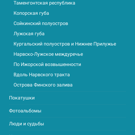
Таменгонтская республика
Копорская губа
Сойкинский полуостров
Лужская губа
Кургальский полуостров и Нижнее Прилужье
Нарвско-Лужское междуречье
По Ижорской возвышенности
Вдоль Нарвского тракта
Острова Финского залива
Покатушки
Фотоальбомы
Люди и судьбы