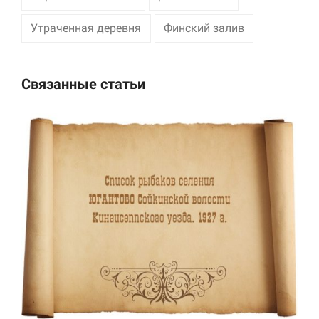
Утраченная деревня
Финский залив
Маркетинг
Делясь своими
интересами и
информацией о вашем
Связанные статьи
поведении во время
посещения нашего
сайта, вы повышаете
вероятность того, что
будете получать
персонализированный
контент и
предложения.