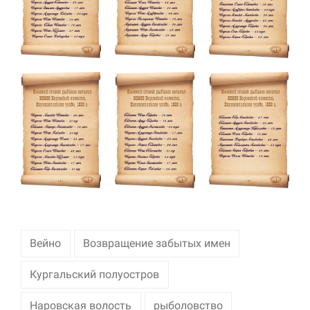
улучшить
функциональность
и структуру веб-
сайта, исходя из
того, как он
используется.
Пользовательский
опыт
Для обеспечения
максимально
эффективной работы
нашего сайта во
время вашего
посещения, отказ от
использования этих
файлов cookie
Вейно
Возвращение забытых имен
приведет к
исчезновению
Кургальский полуостров
некоторых функций
сайта.
Наровская волость
рыболовство