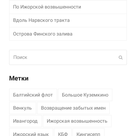
По Ижорской возвышенности
Вдоль Нарвского тракта
Острова Финского залива
Поиск
Отпра
Метки
Балтийский флот
Большое Куземкино
Венкуль
Возвращение забытых имен
Ивангород
Ижорская возвышенность
Ижорский язык
КБФ
Кингисепп