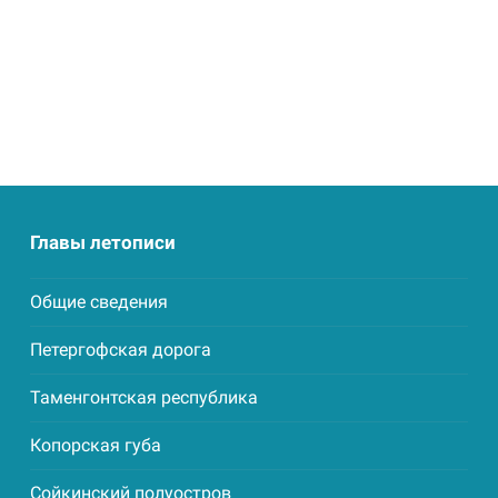
Маркетинг
Делясь своими
интересами и
информацией о вашем
поведении во время
посещения нашего
сайта, вы повышаете
вероятность того, что
будете получать
персонализированный
Главы летописи
контент и
предложения.
Общие сведения
Петергофская дорога
Таменгонтская республика
Копорская губа
Сойкинский полуостров