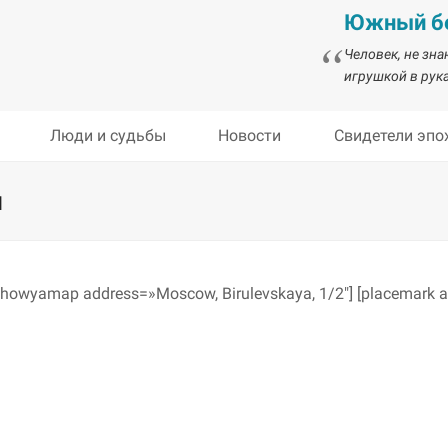
Южный бе
Человек, не зн
игрушкой в рука
Люди и судьбы
Новости
Свидетели эпо
й
showyamap address=»Moscow, Birulevskaya, 1/2″] [placemark a