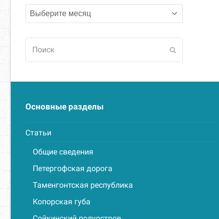
Архивы
Поиск
Отправить
Основные разделы
Статьи
Общие сведения
Петергофская дорога
Таменгонтская республика
Копорская губа
Сойкинский полуостров