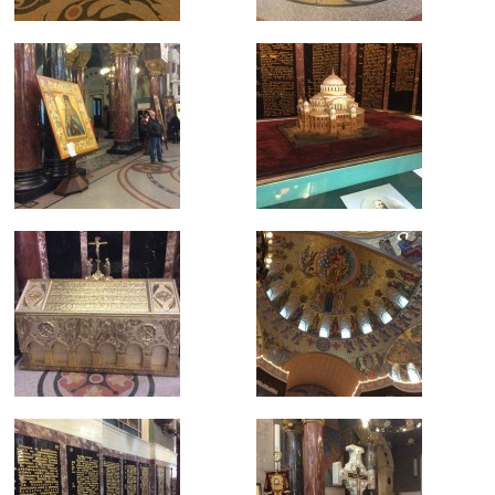
Маркетинг
Делясь своими
интересами и
информацией о вашем
поведении во время
посещения нашего
сайта, вы повышаете
вероятность того, что
будете получать
персонализированный
контент и
предложения.