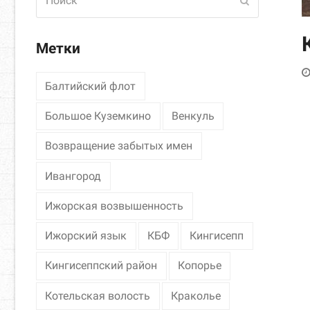
Отправить
Метки
Балтийский флот
Большое Куземкино
Венкуль
Возвращение забытых имен
Ивангород
Ижорская возвышенность
Ижорский язык
КБФ
Кингисепп
Кингисеппский район
Копорье
Котельская волость
Краколье