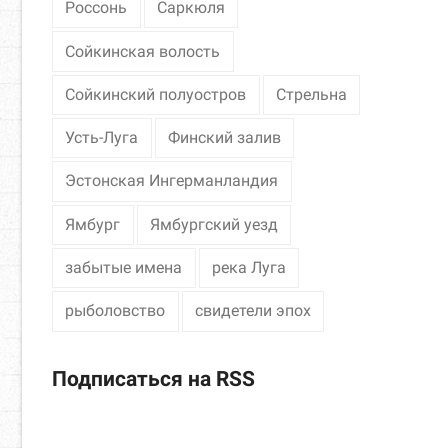
Россонь
Саркюля
Сойкинская волость
Сойкинский полуостров
Стрельна
Усть-Луга
Финский залив
Эстонская Ингерманландия
Ямбург
Ямбургский уезд
забытые имена
река Луга
рыболовство
свидетели эпох
Подписаться на RSS