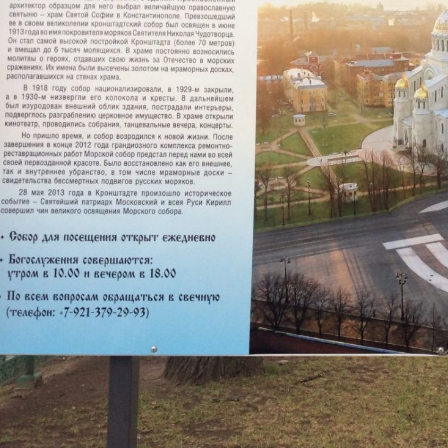
Необходимые
Использование
этих файлов cookie
обязательно. Они
необходимы для
функционирования
веб-сайта.
Статистика и
аналитика
Для того чтобы