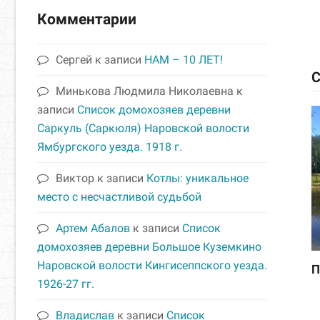
Комментарии
Сергей
к записи
НАМ – 10 ЛЕТ!
С
Минькова Людмила Николаевна
к
записи
Список домохозяев деревни
Саркуль (Саркюля) Наровской волости
Ямбургского уезда. 1918 г.
Виктор
к записи
Котлы: уникальное
место с несчастливой судьбой
Артем Абалов
к записи
Список
домохозяев деревни Большое Куземкино
Наровской волости Кингисеппского уезда.
П
1926-27 гг.
Владислав
к записи
Список