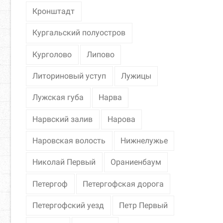
Кронштадт
Кургальский полуостров
Курголово
Липово
Литориновый уступ
Лужицы
Лужская губа
Нарва
Нарвский залив
Нарова
Наровская волость
Нижнелужье
Николай Первый
Ораниенбаум
Петергоф
Петергофская дорога
Петергофский уезд
Петр Первый