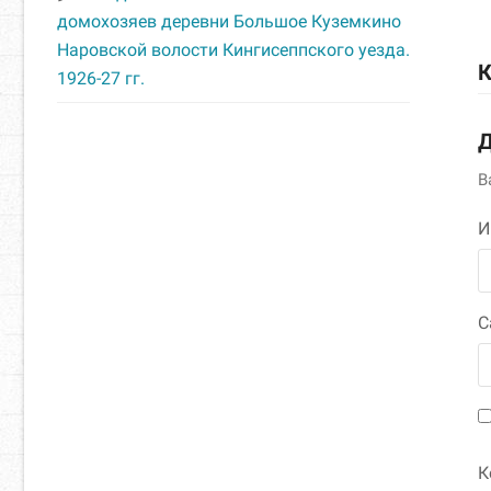
домохозяев деревни Большое Куземкино
Наровской волости Кингисеппского уезда.
К
1926-27 гг.
Д
В
С
К