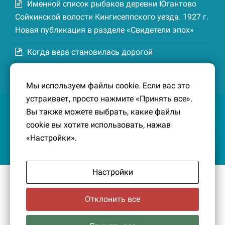
Именной список рыбаков деревни Югантово
Сойкинской волости Кингисеппского уезда. 1927 г.
Новая публикация в разделе «Свидетели эпох»
Когда вера становилась дорогой
Список домохозяев деревни Маттия
Мы используем файлы cookie. Если вас это
Котельской волости Кингисеппского уезда. 1926-
устраивает, просто нажмите «Принять все».
27 гг. Новая публикация в разделе «Свидетели
Вы также можете выбрать, какие файлы
эпох»
cookie вы хотите использовать, нажав
«Настройки».
Настройки
© 2016-2026
Южный берег Финского залива
– Кусочек
малой Родины, без которого трудно представить себе
Отклонить все
историко-культурный ландшафт Петербурга и
Ленинградской области.
Политика конфиденциальности
|
Создание сайта: