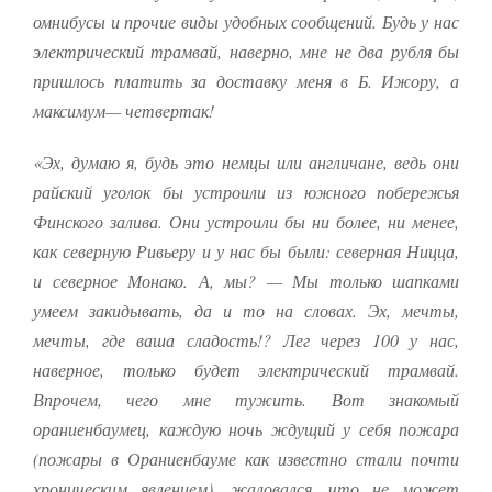
омнибусы и прочие виды удобных сообщений. Будь у нас
Маркетинг
электрический трамвай, наверно, мне не два рубля бы
Делясь своими
пришлось платить за доставку меня в Б. Ижору, а
интересами и
информацией о вашем
максимум— четвертак!
поведении во время
посещения нашего
«Эх, думаю я, будь это немцы или англичане, ведь они
сайта, вы повышаете
райский уголок бы устроили из южного побережья
вероятность того, что
будете получать
Финского залива. Они устроили бы ни более, ни менее,
персонализированный
как северную Ривьеру и у нас бы были: северная Ницца,
контент и
предложения.
и северное Монако. А, мы? — Мы только шапками
умеем закидывать, да и то на словах. Эх, мечты,
мечты, где ваша сладость!? Лег через 100 у нас,
наверное, только будет электрический трамвай.
Впрочем, чего мне тужить. Вот знакомый
ораниенбаумец, каждую ночь ждущий у себя пожара
(пожары в Ораниенбауме как известно стали почти
хроническим явлением), жаловался, что не может