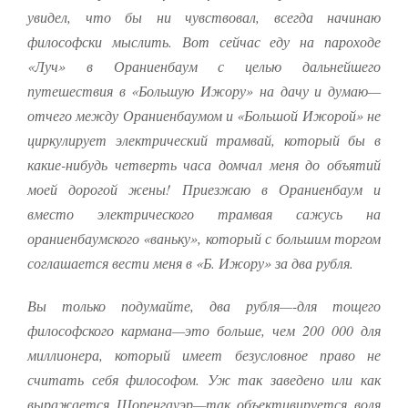
увидел, что бы ни чувствовал, всегда начинаю
философски мыслить. Вот сейчас еду на пароходе
«Луч» в Ораниенбаум с целью дальнейшего
путешествия в «Большую Ижору» на дачу и думаю—
отчего между Ораниенбаумом и «Большой Ижорой» не
циркулирует электрический трамвай, который бы в
какие-нибудь четверть часа домчал меня до объятий
моей дорогой жены! Приезжаю в Ораниенбаум и
Необходимые
вместо электрического трамвая сажусь на
Использование
этих файлов cookie
ораниенбаумского «ваньку», который с большим торгом
обязательно. Они
соглашается вести меня в «Б. Ижору» за два рубля.
необходимы для
функционирования
веб-сайта.
Вы только подумайте, два рубля—-для тощего
философского кармана—это больше, чем 200 000 для
миллионера, который имеет безусловное право не
Статистика и
считать себя философом. Уж так заведено или как
аналитика
Для того чтобы
выражается Шопенгауэр—так объективируется воля