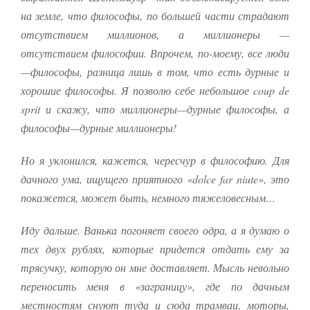
улучшить
на земле, что философы, по большей части страдают
функциональность
отсутствием миллионов, а миллионеры —
и структуру веб-
сайта, исходя из
отсутствием философии. Впрочем, по-моему, все люди
того, как он
—философы, разница лишь в том, что есть дурные и
используется.
хорошие философы. Я позволю себе небольшое coup de
sprit и скажу, что миллионеры—дурные философы, а
Пользовательский
философы—дурные миллионеры!
опыт
Для обеспечения
Но я уклонился, кажется, чересчур в философию. Для
максимально
эффективной работы
дачного ума, ищущего приятного «dolce far niute», это
нашего сайта во
покажется, может быть, немного тяжеловесным…
время вашего
посещения, отказ от
использования этих
Иду дальше. Ванька погоняет своего одра, а я думаю о
файлов cookie
тех двух рублях, которые придется отдать ему за
приведет к
исчезновению
трясучку, которую он мне доставляет. Мысль невольно
некоторых функций
переносить меня в «заграницу», где по дачным
сайта.
местностям снуют туда и сюда трамваи, моторы,