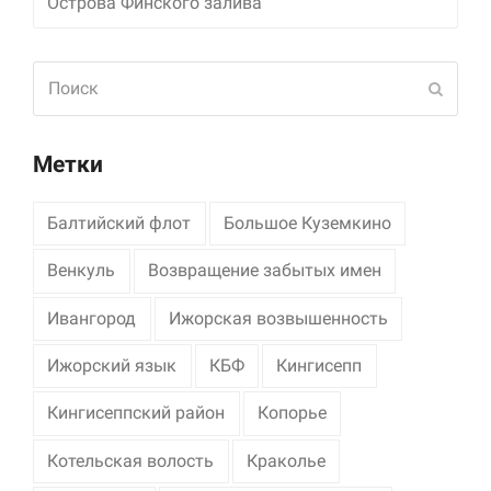
Острова Финского залива
Поиск
Отпра
Метки
Балтийский флот
Большое Куземкино
Венкуль
Возвращение забытых имен
Ивангород
Ижорская возвышенность
Ижорский язык
КБФ
Кингисепп
Кингисеппский район
Копорье
Котельская волость
Краколье