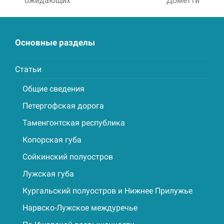
ожидающих
Дометти
post:
post:
Основные разделы
Статьи
Общие сведения
Петергофская дорога
Таменгонтская республика
Копорская губа
Сойкинский полуостров
Лужская губа
Кургальский полуостров и Нижнее Прилужье
Нарвско-Лужское междуречье