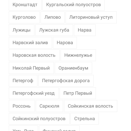
Кронштадт
Кургальский полуостров
Курголово
Липово
Литориновый уступ
Лужицы
Лужская губа
Нарва
Нарвский залив
Нарова
Наровская волость
Нижнелужье
Николай Первый
Ораниенбаум
Петергоф
Петергофская дорога
Петергофский уезд
Петр Первый
Россонь
Саркюля
Сойкинская волость
Сойкинский полуостров
Стрельна