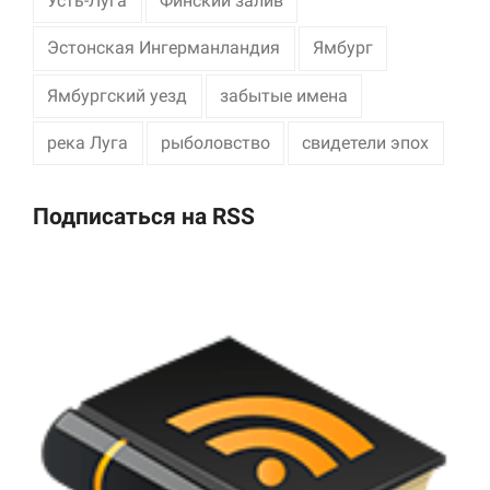
Усть-Луга
Финский залив
Эстонская Ингерманландия
Ямбург
Ямбургский уезд
забытые имена
река Луга
рыболовство
свидетели эпох
Подписаться на RSS