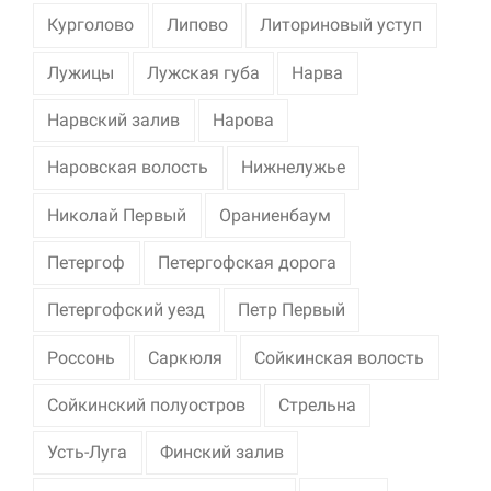
Курголово
Липово
Литориновый уступ
Лужицы
Лужская губа
Нарва
Нарвский залив
Нарова
Наровская волость
Нижнелужье
Николай Первый
Ораниенбаум
Петергоф
Петергофская дорога
Петергофский уезд
Петр Первый
Россонь
Саркюля
Сойкинская волость
Сойкинский полуостров
Стрельна
Усть-Луга
Финский залив