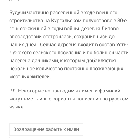
Маркетинг
Будучи частично расселенной в ходе военного
Делясь своими
строительства на Кургальском полуострове в 30-е
интересами и
гг. и сожженной в годы войны, деревня Липово
информацией о вашем
поведении во время
впоследствии отстроилась, сохранившись до
посещения нашего
наших дней. Сейчас деревня входит в состав Усть-
сайта, вы повышаете
Лужского сельского поселения и по большей части
вероятность того, что
будете получать
населена дачниками, к которым добавляется
персонализированный
небольшое количество постоянно проживающих
контент и
местных жителей.
предложения.
P.S. Некоторые из приводимых имен и фамилий
могут иметь иные варианты написания на русском
языке.
Возвращение забытых имен