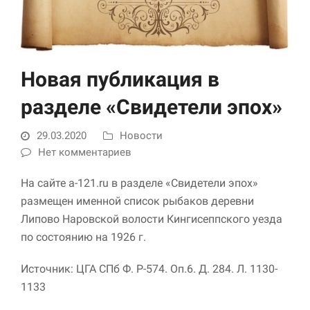
Новая публикация в
разделе «Свидетели эпох»
29.03.2020
Новости
Необходимые
Нет комментариев
Использование
этих файлов cookie
На сайте a-121.ru в разделе «Свидетели эпох»
обязательно. Они
размещен именной список рыбаков деревни
необходимы для
функционирования
Липово Наровской волости Кингисеппского уезда
веб-сайта.
по состоянию на 1926 г.
Источник: ЦГА СПб Ф. Р-574. Оп.6. Д. 284. Л. 1130-
Статистика и
1133
аналитика
Для того чтобы