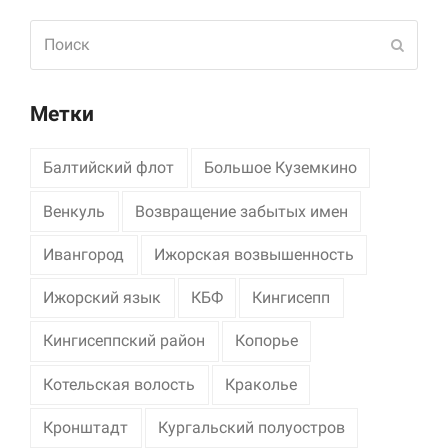
Поиск
Отпра
Метки
Балтийский флот
Большое Куземкино
Венкуль
Возвращение забытых имен
Ивангород
Ижорская возвышенность
Ижорский язык
КБФ
Кингисепп
Кингисеппский район
Копорье
Котельская волость
Краколье
Кронштадт
Кургальский полуостров