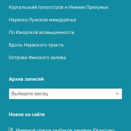
Кургальский полуостров и Нижнее Прилужье
Нарвско-Лужское междуречье
По Ижорской возвышенности
Вдоль Нарвского тракта
Острова Финского залива
Архив записей
Архив
записей
Новое на сайте
Именной список рыбаков деревни Югантово