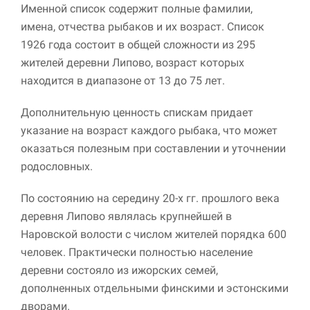
улучшить
Именной список содержит полные фамилии,
функциональность
имена, отчества рыбаков и их возраст. Список
и структуру веб-
1926 года состоит в общей сложности из 295
сайта, исходя из
того, как он
жителей деревни Липово, возраст которых
используется.
находится в диапазоне от 13 до 75 лет.
Дополнительную ценность спискам придает
Пользовательский
указание на возраст каждого рыбака, что может
опыт
Для обеспечения
оказаться полезным при составлении и уточнении
максимально
родословных.
эффективной работы
нашего сайта во
По состоянию на середину 20-х гг. прошлого века
время вашего
посещения, отказ от
деревня Липово являлась крупнейшей в
использования этих
Наровской волости с числом жителей порядка 600
файлов cookie
человек. Практически полностью население
приведет к
исчезновению
деревни состояло из ижорских семей,
некоторых функций
дополненных отдельными финскими и эстонскими
сайта.
дворами.