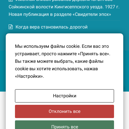
Сойкинской волости Кингисеппского уезда. 1927 г.
Новая публикация в разделе «Свидетели эпох»
Когда вера становилась дорогой
Список домохозяев деревни Маттия
Мы используем файлы cookie. Если вас это
Котельской волости Кингисеппского уезда. 1926-
устраивает, просто нажмите «Принять все».
27 гг. Новая публикация в разделе «Свидетели
Вы также можете выбрать, какие файлы
эпох»
cookie вы хотите использовать, нажав
«Настройки».
Настройки
© 2016-2026
Южный берег Финского залива
– Кусочек
малой Родины, без которого трудно представить себе
Отклонить все
историко-культурный ландшафт Петербурга и
Ленинградской области.
Политика конфиденциальности
|
Создание сайта:
Принять все