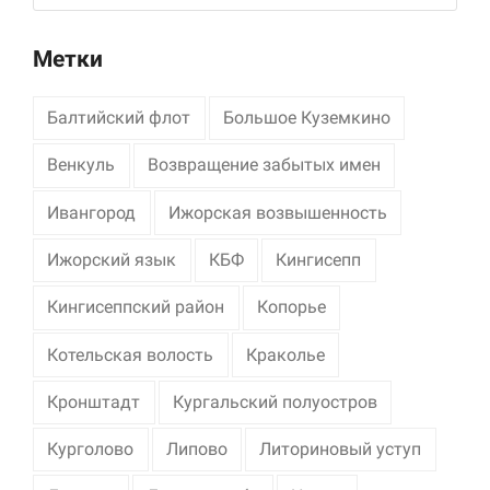
Метки
Балтийский флот
Большое Куземкино
Венкуль
Возвращение забытых имен
Ивангород
Ижорская возвышенность
Ижорский язык
КБФ
Кингисепп
Кингисеппский район
Копорье
Котельская волость
Краколье
Кронштадт
Кургальский полуостров
Курголово
Липово
Литориновый уступ