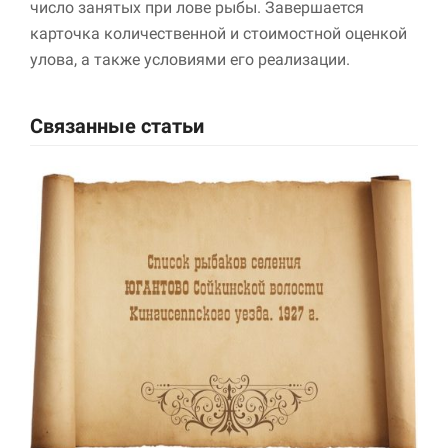
число занятых при лове рыбы. Завершается
улучшить
функциональность
карточка количественной и стоимостной оценкой
и структуру веб-
улова, а также условиями его реализации.
сайта, исходя из
того, как он
используется.
Связанные статьи
Пользовательский
опыт
Для обеспечения
максимально
эффективной работы
нашего сайта во
время вашего
посещения, отказ от
использования этих
файлов cookie
приведет к
исчезновению
некоторых функций
сайта.