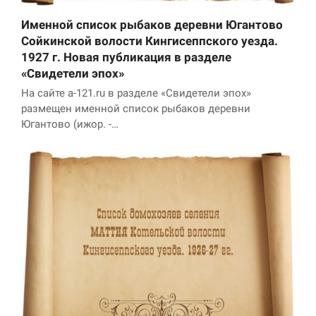
Именной список рыбаков деревни Югантово
Маркетинг
Сойкинской волости Кингисеппского уезда.
Делясь своими
интересами и
1927 г. Новая публикация в разделе
информацией о вашем
«Свидетели эпох»
поведении во время
На сайте a-121.ru в разделе «Свидетели эпох»
посещения нашего
размещен именной список рыбаков деревни
сайта, вы повышаете
вероятность того, что
Югантово (ижор. -…
будете получать
персонализированный
контент и
предложения.