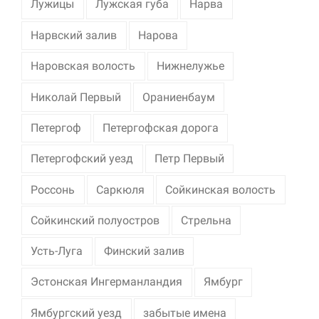
Лужицы
Лужская губа
Нарва
Нарвский залив
Нарова
Наровская волость
Нижнелужье
Николай Первый
Ораниенбаум
Петергоф
Петергофская дорога
Петергофский уезд
Петр Первый
Россонь
Саркюля
Сойкинская волость
Сойкинский полуостров
Стрельна
Усть-Луга
Финский залив
Эстонская Ингерманландия
Ямбург
Ямбургский уезд
забытые имена