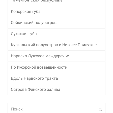
Таменгонтская республика
Копорская губа
Сойкинский полуостров
Лужская губа
Кургальский полуостров и Нижнее Прилужье
Нарвско-Лужское междуречье
По Ижорской возвышенности
Вдоль Нарвского тракта
Острова Финского залива
Поиск
Отпра