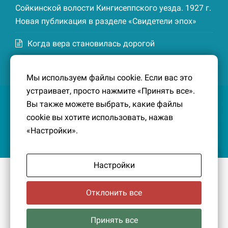
Сойкинской волости Кингисеппского уезда. 1927 г.
Новая публикация в разделе «Свидетели эпох»
Когда вера становилась дорогой
Список домохозяев деревни Маттия
Мы используем файлы cookie. Если вас это
Котельской волости Кингисеппского уезда. 1926-
устраивает, просто нажмите «Принять все».
27 гг. Новая публикация в разделе «Свидетели
Вы также можете выбрать, какие файлы
эпох»
cookie вы хотите использовать, нажав
«Настройки».
Настройки
© 2016-2026
Южный берег Финского залива
– Кусочек
малой Родины, без которого трудно представить себе
Отклонить все
историко-культурный ландшафт Петербурга и
Ленинградской области.
Политика конфиденциальности
|
Создание сайта:
Принять все