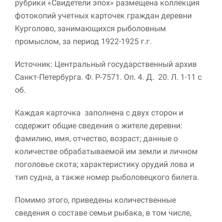
рубрики «Свидетели эпох» размещена коллекция
фотокопий учетных карточек граждан деревни
Курголово, занимающихся рыболовным
промыслом, за период 1922-1925 г.г.
Источник: Центральный государственный архив
Санкт-Петербурга. Ф. Р-7571. Оп. 4. Д. 20. Л. 1-11 с
об.
Необходимые
Каждая карточка заполнена с двух сторон и
Использование
содержит общие сведения о жителе деревни:
этих файлов cookie
обязательно. Они
фамилию, имя, отчество, возраст; данные о
необходимы для
количестве обрабатываемой им земли и личном
функционирования
поголовье скота; характеристику орудий лова и
веб-сайта.
тип судна, а также номер рыболовецкого билета.
Статистика и
Помимо этого, приведены количественные
аналитика
сведения о составе семьи рыбака, в том числе,
Для того чтобы