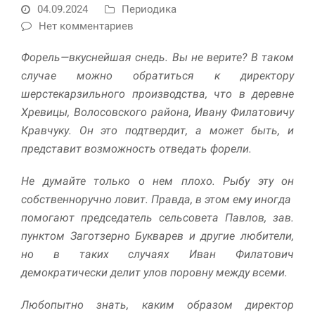
04.09.2024
Периодика
Нет комментариев
Форель—вкуснейшая снедь. Вы не верите? В таком
случае можно обратиться к директору
шерстекарзильного производства, что в деревне
Хревицы, Волосовского района, Ивану Филатовичу
Кравчуку. Он это подтвердит, а может быть, и
представит возможность отведать форели.
Необходимые
Использование
Не думайте только о нем плохо. Рыбу эту он
этих файлов cookie
обязательно. Они
собственноручно ловит. Правда, в этом ему иногда
необходимы для
помогают председатель сельсовета Павлов, зав.
функционирования
веб-сайта.
пунктом Заготзерно Букварев и другие любители,
но в таких случаях Иван Филатович
демократически делит улов поровну между всеми.
Статистика и
аналитика
Любопытно знать, каким образом директор
Для того чтобы