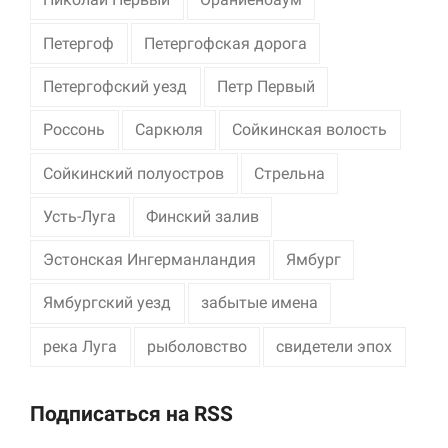
Петергоф
Петергофская дорога
Петергофский уезд
Петр Первый
Россонь
Саркюля
Сойкинская волость
Сойкинский полуостров
Стрельна
Усть-Луга
Финский залив
Эстонская Ингерманландия
Ямбург
Ямбургский уезд
забытые имена
река Луга
рыболовство
свидетели эпох
Подписаться на RSS