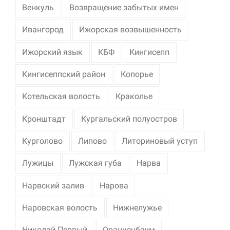
Венкуль
Возвращение забытых имен
Ивангород
Ижорская возвышенность
Ижорский язык
КБФ
Кингисепп
Кингисеппский район
Копорье
Котельская волость
Краколье
Кронштадт
Кургальский полуостров
Курголово
Липово
Литориновый уступ
Лужицы
Лужская губа
Нарва
Нарвский залив
Нарова
Наровская волость
Нижнелужье
Николай Первый
Ораниенбаум