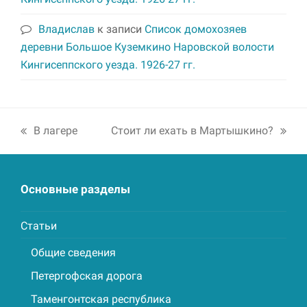
Владислав
к записи
Список домохозяев
деревни Большое Куземкино Наровской волости
Кингисеппского уезда. 1926-27 гг.
В лагере
Стоит ли ехать в Мартышкино?
previous
next
post:
post:
Основные разделы
Статьи
Общие сведения
Петергофская дорога
Таменгонтская республика