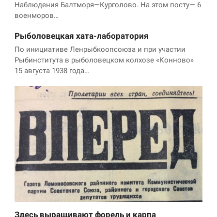
Наблюдения Балтморя—Курголово. На этом посту— 6
военморов…
Рыболовецкая хата-лаборатория
По инициативе Ленрыбкоопсоюза и при участии
Рыбинститута в рыболовецком колхозе «Конново»
15 августа 1938 года…
Здесь выращивают форель и карпа