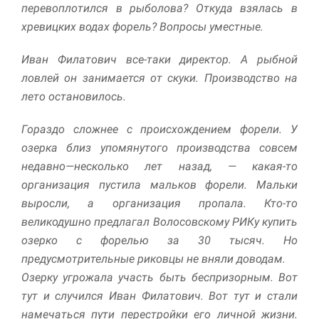
улучшить
перевоплотился в рыболова? Откуда взялась в
функциональность
хревицких водах форель? Вопросы уместные.
и структуру веб-
сайта, исходя из
Иван Филатович все-таки директор. А рыбной
того, как он
используется.
ловлей он занимается от скуки. Производство на
лето остановилось.
Пользовательский
Гораздо сложнее с происхождением форели. У
опыт
озерка близ упомянутого производства совсем
Для обеспечения
максимально
недавно—несколько лет назад, — какая-то
эффективной работы
организация пустила мальков форели. Мальки
нашего сайта во
выросли, а организация пропала. Кто-то
время вашего
посещения, отказ от
великодушно предлагал Волосовскому РИКу купить
использования этих
озерко с форелью за 30 тысяч. Но
файлов cookie
предусмотрительные риковцы не вняли доводам.
приведет к
исчезновению
Озерку угрожала участь быть беспризорным. Вот
некоторых функций
тут и случился Иван Филатович. Вот тут и стали
сайта.
намечаться пути перестройки его личной жизни.