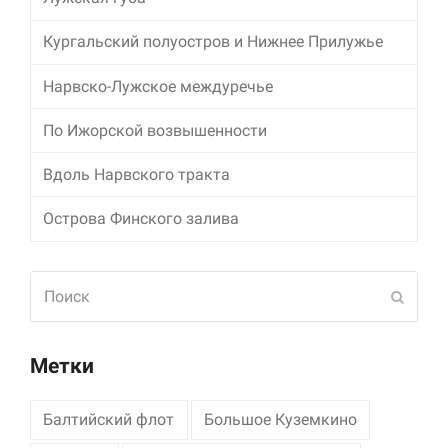
Кургальский полуостров и Нижнее Прилужье
Нарвско-Лужское междуречье
По Ижорской возвышенности
Вдоль Нарвского тракта
Острова Финского залива
Поиск
Отпра
Метки
Балтийский флот
Большое Куземкино