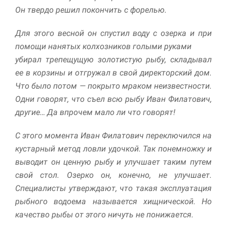
Он твердо решил покончить с форелью.
Маркетинг
Делясь своими
Для этого весной он спустил воду с озерка и при
интересами и
помощи нанятых колхозников голыми руками
информацией о вашем
поведении во время
убирал трепещущую золотистую рыбу, складывал
посещения нашего
ее в корзины и отгружал в свой директорский дом.
сайта, вы повышаете
Что было потом — покрыто мраком неизвестности.
вероятность того, что
будете получать
Одни говорят, что съел всю рыбу Иван Филатович,
персонализированный
другие… Да впрочем мало ли что говорят!
контент и
предложения.
С этого момента Иван Филатович переключился на
кустарный метод ловли удочкой. Так понемножку и
выводит он ценную рыбу и улучшает таким путем
свой стол. Озерко он, конечно, не улучшает.
Специалисты утверждают, что такая эксплуатация
рыбного водоема называется хищнической. Но
качество рыбы от этого ничуть не понижается.