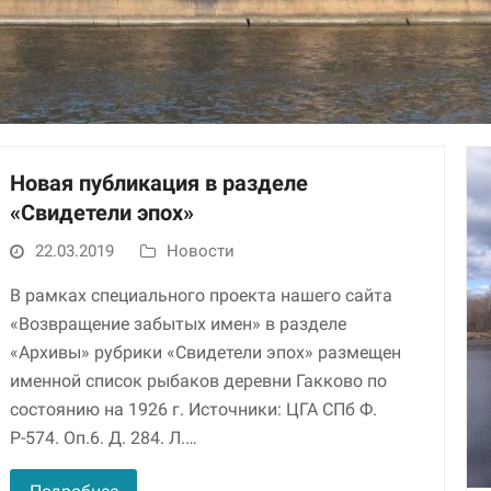
Новая публикация в разделе
«Свидетели эпох»
Необходимые
22.03.2019
Новости
Использование
этих файлов cookie
В рамках специального проекта нашего сайта
обязательно. Они
«Возвращение забытых имен» в разделе
необходимы для
функционирования
«Архивы» рубрики «Свидетели эпох» размещен
веб-сайта.
именной список рыбаков деревни Гакково по
состоянию на 1926 г. Источники: ЦГА СПб Ф.
Р-574. Оп.6. Д. 284. Л.…
Статистика и
аналитика
Для того чтобы