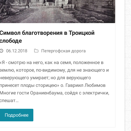
Символ благотворения в Троицкой
слободе
06.12.2018
Петергофская дорога
«Я - смотрю на него, как на семя, поло­женное в
землю, которое, по-видимому, для не знающего и
неверующего умирает; но для верующего
принесет плоды сторицею» о. Гавриил Любимов
Многие гости Ораниенбаума, сойдя с электрички,
спешат…
Подробнее