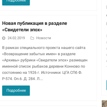
Подробнее
улучшить
функциональность
и структуру веб-
сайта, исходя из
того, как он
Новая публикация в разделе
используется.
«Свидетели эпох»
24.02.2019
Новости
Пользовательский
опыт
В рамках специального проекта нашего сайта
Для обеспечения
«Возвращение забытых имен» в разделе
максимально
эффективной работы
«Архивы» рубрики «Свидетели эпох» размещен
нашего сайта во
именной список рыбаков деревни Конново по
время вашего
состоянию на 1926 г. Источники: ЦГА СПб Ф.
посещения, отказ от
использования этих
Р-574. Оп.6. Д. 284. Л.…
файлов cookie
приведет к
Подробнее
исчезновению
некоторых функций
сайта.