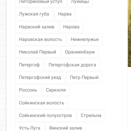
Литориновый уступ
Лужицы
Лужская губа
Нарва
Нарвский залив
Нарова
Наровская волость
Нижнелужье
Николай Первый
Ораниенбаум
Петергоф
Петергофская дорога
Петергофский уезд
Петр Первый
Россонь
Саркюля
Сойкинская волость
Сойкинский полуостров
Стрельна
Усть-Луга
Финский залив