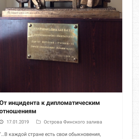
От инцидента к дипломатическим
отношениям
17.01.2019
Острова Финского залива
"…В каждой стране есть свои обыкновения,