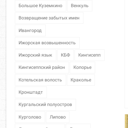
Большое Куземкино
Венкуль
Возвращение забытых имен
Ивангород
Ижорская возвышенность
Ижорский язык
КБФ
Кингисепп
Кингисеппский район
Копорье
Котельская волость
Краколье
Кронштадт
Кургальский полуостров
Курголово
Липово