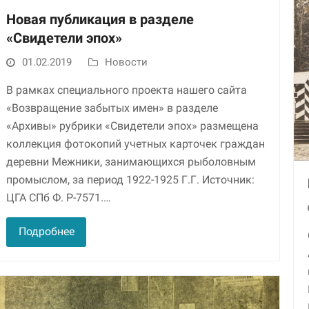
Новая публикация в разделе
Маркетинг
«Свидетели эпох»
Делясь своими
интересами и
01.02.2019
Новости
информацией о вашем
поведении во время
В рамках специального проекта нашего сайта
посещения нашего
сайта, вы повышаете
«Возвращение забытых имен» в разделе
вероятность того, что
«Архивы» рубрики «Свидетели эпох» размещена
будете получать
коллекция фотокопий учетных карточек граждан
персонализированный
контент и
деревни Межники, занимающихся рыболовным
предложения.
промыслом, за период 1922-1925 Г.Г. Источник:
ЦГА СПб Ф. Р-7571.…
Подробнее