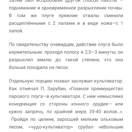
Затем был испробован другой способ пахоты —
поднимание и одновременное разрыхление почвы.
В том же плуге прежние отвалы сменили
расщеплёнными с 2 лапами и в виде ножа—с 1
лапой.
По свидетельству очевидцев, действие плуга было
изумительным: проходя полосу в 2,5—3 минуты, он
разрыхлял землю до такой степени, что она
больше походила на песок.
Отдельную порцию похвал заслужил культиватор.
Как отмечал П. Зарубин,
«Главное преимущество
парового плуга—в культиваторе. С ним немыслима
конкуренция со стороны конного орудия— или
нужно запрячь, по крайней мере, 35-40 волов…».
Пройдя по целине, заросшей мелким ольховым
лесом, «чудо-культиватор» срубал небольшие