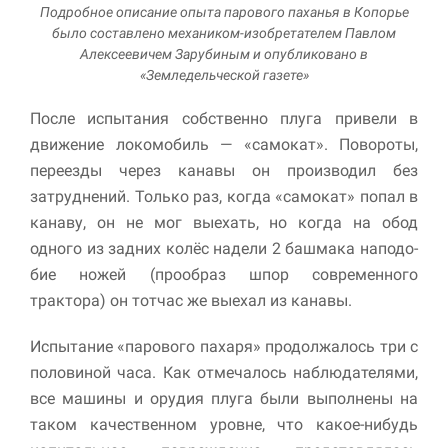
Подробное описание опыта парового паханья в Копорье
было составлено механиком-изобретателем Павлом
Алексеевичем Зарубиным и опубликовано в
«Земледельческой газете»
После испытания собственно плуга привели в
движение локомобиль — «самокат». Повороты,
переезды через канавы он производил без
затруднений. Только раз, ког­да «самокат» попал в
канаву, он не мог выехать, но когда на обод
одного из задних ко­лёс надели 2 башмака наподо­
бие ножей (прообраз шпор со­временного
трактора) он тотчас же выехал из канавы.
Испытание «парового пахаря» продолжалось три с
половиной часа. Как отмечалось наблюдателями,
все машины и орудия плуга были выполнены на
таком качественном уровне, что какое-нибудь