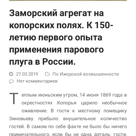
Заморский агрегат на
копорских полях. К 150-
летию первого опыта
применения парового
плуга в России.
Необходимые
Использование
27.03.2019
По Ижорской возвышенности
этих файлов cookie
Нет комментариев
обязательно. Они
необходимы для
Т
еплым июньским утром, 14 июня 1869 года в
функционирования
веб-сайта.
окрестностях Копорья царило необычное
оживление. В гости к местному помещику
Зиновьеву прибыло внушительное количество
Статистика и
гостей. В самом по себе факте не было бы ничего
аналитика
Для того чтобы
примечательного, если бы не одна деталь: гости,