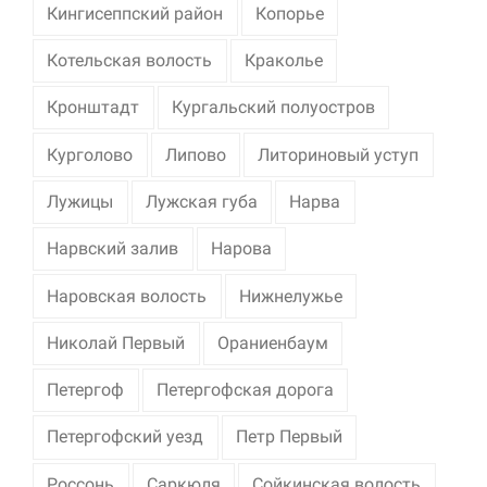
Кингисеппский район
Копорье
Котельская волость
Краколье
Кронштадт
Кургальский полуостров
Курголово
Липово
Литориновый уступ
Лужицы
Лужская губа
Нарва
Нарвский залив
Нарова
Наровская волость
Нижнелужье
Николай Первый
Ораниенбаум
Петергоф
Петергофская дорога
Петергофский уезд
Петр Первый
Россонь
Саркюля
Сойкинская волость