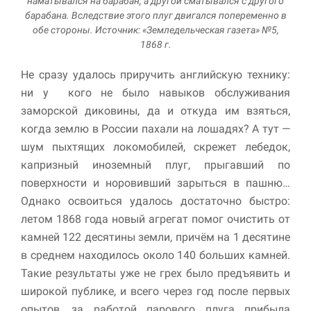
наматывался на барабан, а другой сматывался с другого
барабана. Вследствие этого плуг двигался попеременно в
обе стороны. Источник: «Земледельческая газета» №5,
1868 г.
Не сразу удалось приручить английскую технику:
ни у кого не было навыков обслуживания
заморской диковины, да и откуда им взяться,
когда землю в России пахали на лошадях? А тут —
шум пыхтящих локомобилей, скрежет лебедок,
капризный иноземный плуг, прыгавший по
поверхности и норовивший зарыться в пашню…
Однако освоиться удалось достаточно быстро:
летом 1868 года новый агрегат помог очистить от
камней 122 деся­тины земли, причём на 1 десятине
в среднем находилось около 140 больших камней.
Такие результаты уже не грех было предъявить и
широкой публике, и всего через год после первых
опытов, за работой парового плуга прибыла