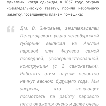
удивлены, когда однажды, в 1867 году, открыв
«Земледельческую газету», прочли небольшую
Маркетинг
заметку, посвященную планам помещика:
Делясь своими
интересами и
информацией о вашем
Дм. В. Зиновьев, землевладелец
поведении во время
посещения нашего
Петергофского уезда петербургской
сайта, вы повышаете
вероятность того, что
губернии выписал из Англии
будете получать
персонализированный
паровой плуг Фаулера самой
контент и
последней, усовершенствованной,
предложения.
конструкции (с 2 самокатами).
Работать этим плугом вероятно
начнут весною будущего года. Мы
уверены, что желающих
посмотреть па работу парового
плуга окажется очень и даже очень