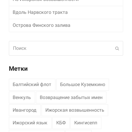
Вдоль Нарвского тракта
Острова Финского залива
Поиск
Отпра
Метки
Балтийский флот
Большое Куземкино
Венкуль
Возвращение забытых имен
Ивангород
Ижорская возвышенность
Ижорский язык
КБФ
Кингисепп