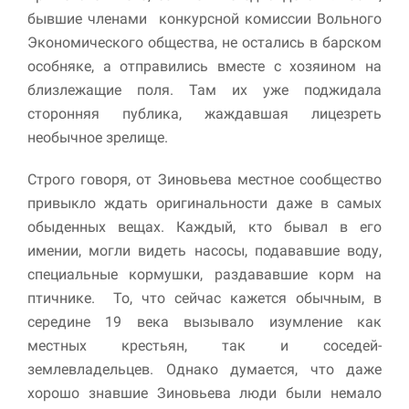
улучшить
бывшие членами конкурсной комиссии Вольного
функциональность
Экономического общества, не остались в барском
и структуру веб-
сайта, исходя из
особняке, а отправились вместе с хозяином на
того, как он
близлежащие поля. Там их уже поджидала
используется.
сторонняя публика, жаждавшая лицезреть
необычное зрелище.
Пользовательский
опыт
Строго говоря, от Зиновьева местное сообщество
Для обеспечения
привыкло ждать оригинальности даже в самых
максимально
обыденных вещах. Каждый, кто бывал в его
эффективной работы
нашего сайта во
имении, могли видеть насосы, подававшие воду,
время вашего
специальные кормушки, раздававшие корм на
посещения, отказ от
птичнике. То, что сейчас кажется обычным, в
использования этих
файлов cookie
середине 19 века вызывало изумление как
приведет к
местных крестьян, так и соседей-
исчезновению
некоторых функций
землевладельцев. Однако думается, что даже
сайта.
хорошо знавшие Зиновьева люди были немало