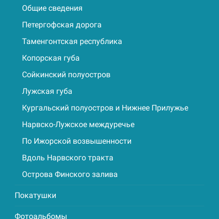
Общие сведения
Петергофская дорога
Таменгонтская республика
Копорская губа
Сойкинский полуостров
Лужская губа
Кургальский полуостров и Нижнее Прилужье
Нарвско-Лужское междуречье
По Ижорской возвышенности
Вдоль Нарвского тракта
Острова Финского залива
Покатушки
Фотоальбомы