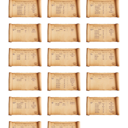
улучшить
функциональность
и структуру веб-
сайта, исходя из
того, как он
используется.
Пользовательский
опыт
Для обеспечения
максимально
эффективной работы
нашего сайта во
время вашего
посещения, отказ от
использования этих
файлов cookie
приведет к
исчезновению
некоторых функций
сайта.