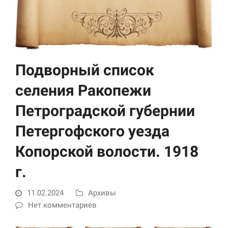
Подворный список
селения Ракопежи
Петроградской губернии
Необходимые
Использование
Петергофского уезда
этих файлов cookie
обязательно. Они
Копорской волости. 1918
необходимы для
функционирования
г.
веб-сайта.
11.02.2024
Архивы
Статистика и
Нет комментариев
аналитика
Для того чтобы