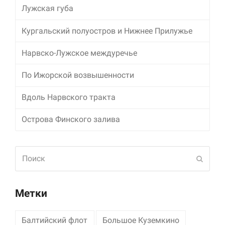
Лужская губа
Кургальский полуостров и Нижнее Прилужье
Нарвско-Лужское междуречье
По Ижорской возвышенности
Вдоль Нарвского тракта
Острова Финского залива
Поиск
Отпра
Метки
Балтийский флот
Большое Куземкино