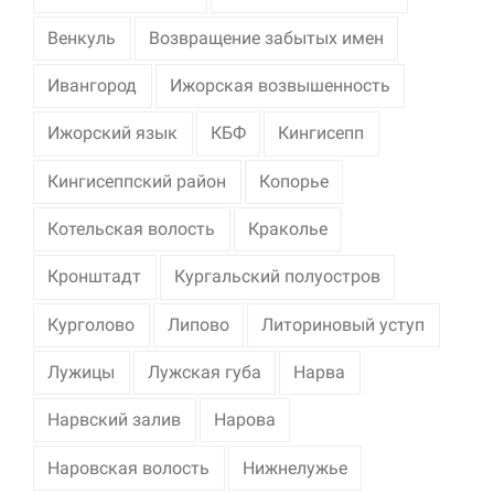
Венкуль
Возвращение забытых имен
Ивангород
Ижорская возвышенность
Ижорский язык
КБФ
Кингисепп
Кингисеппский район
Копорье
Котельская волость
Краколье
Кронштадт
Кургальский полуостров
Курголово
Липово
Литориновый уступ
Лужицы
Лужская губа
Нарва
Нарвский залив
Нарова
Наровская волость
Нижнелужье