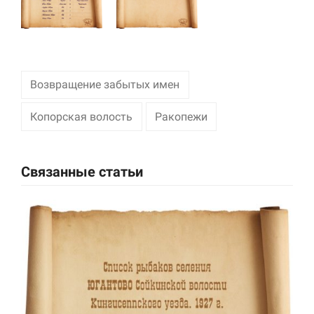
Маркетинг
Делясь своими
интересами и
информацией о вашем
поведении во время
Возвращение забытых имен
посещения нашего
сайта, вы повышаете
Копорская волость
Ракопежи
вероятность того, что
будете получать
персонализированный
контент и
Связанные статьи
предложения.