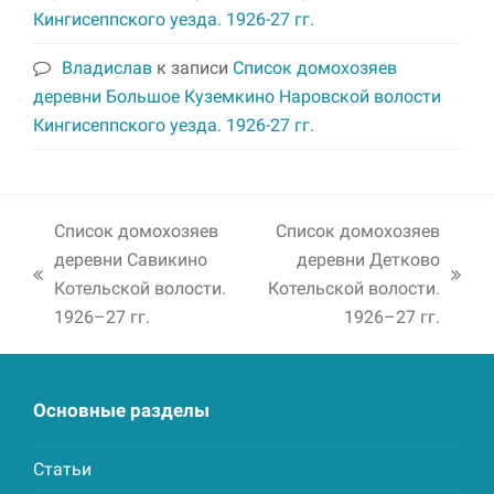
Кингисеппского уезда. 1926-27 гг.
Владислав
к записи
Список домохозяев
деревни Большое Куземкино Наровской волости
Кингисеппского уезда. 1926-27 гг.
Список домохозяев
Список домохозяев
деревни Савикино
деревни Детково
previous
next
Котельской волости.
Котельской волости.
post:
post:
1926–27 гг.
1926–27 гг.
Основные разделы
Статьи