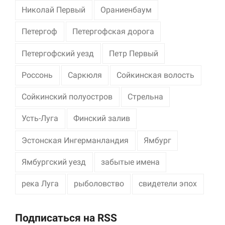
Николай Первый
Ораниенбаум
Петергоф
Петергофская дорога
Петергофский уезд
Петр Первый
Россонь
Саркюля
Сойкинская волость
Сойкинский полуостров
Стрельна
Усть-Луга
Финский залив
Эстонская Ингерманландия
Ямбург
Ямбургский уезд
забытые имена
река Луга
рыболовство
свидетели эпох
Подписаться на RSS