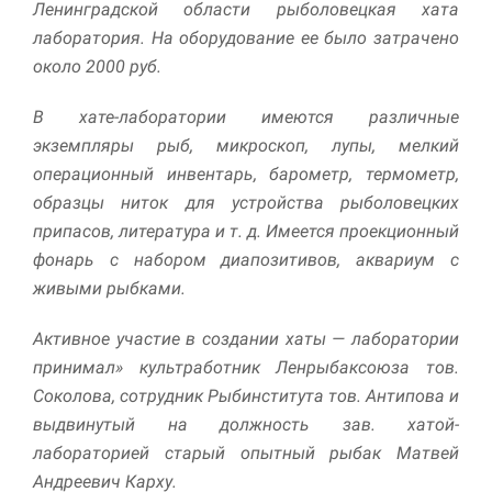
Ленинградской области рыболовецкая хата
лаборатория. На оборудование ее было затрачено
около 2000 руб.
В хате-лаборатории имеются различные
экземпляры рыб, микроскоп, лупы, мелкий
операционный инвентарь, барометр, термометр,
образцы ниток для устройства рыболовецких
припасов, литература и т. д. Имеется проекционный
Необходимые
фонарь с набором диапозитивов, аквариум с
Использование
этих файлов cookie
живыми рыбками.
обязательно. Они
необходимы для
Активное участие в создании хаты — лаборатории
функционирования
принимал» культработник Ленрыбаксоюза тов.
веб-сайта.
Соколова, сотрудник Рыбинститута тов. Антипова и
выдвинутый на должность зав. хатой-
Статистика и
лабораторией старый опытный рыбак Матвей
аналитика
Андреевич Карху.
Для того чтобы