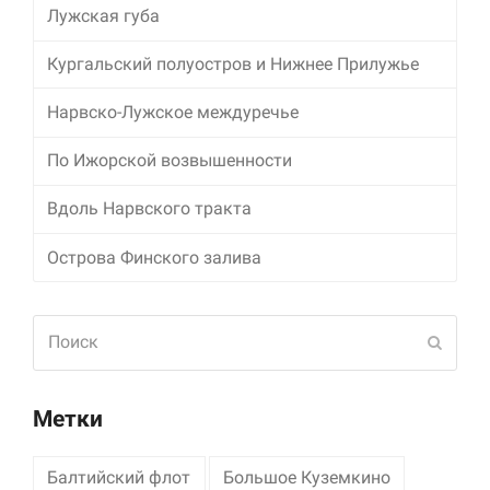
Лужская губа
Кургальский полуостров и Нижнее Прилужье
Нарвско-Лужское междуречье
По Ижорской возвышенности
Вдоль Нарвского тракта
Острова Финского залива
Поиск
Отпра
Метки
Балтийский флот
Большое Куземкино