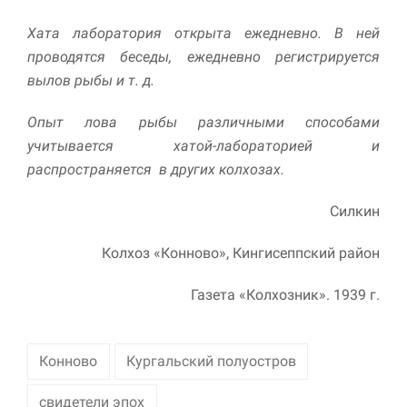
улучшить
функциональность
Хата лаборатория открыта ежедневно. В ней
и структуру веб-
проводятся беседы, ежедневно регистрируется
сайта, исходя из
того, как он
вылов рыбы и т. д.
используется.
Опыт лова рыбы различными способами
учитывается хатой-лабораторией и
Пользовательский
распространяется в других колхозах.
опыт
Для обеспечения
максимально
Силкин
эффективной работы
нашего сайта во
Колхоз «Конново», Кингисеппский район
время вашего
посещения, отказ от
Газета «Колхозник». 1939 г.
использования этих
файлов cookie
приведет к
исчезновению
Конново
Кургальский полуостров
некоторых функций
сайта.
свидетели эпох