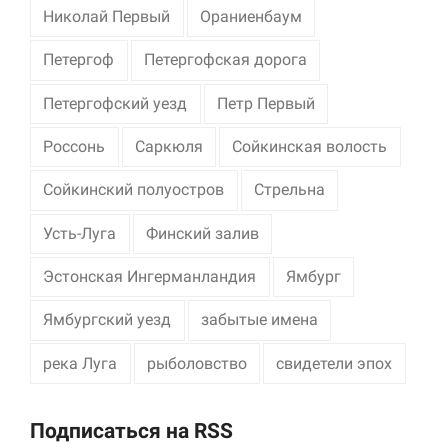
Николай Первый
Ораниенбаум
Петергоф
Петергофская дорога
Петергофский уезд
Петр Первый
Россонь
Саркюля
Сойкинская волость
Сойкинский полуостров
Стрельна
Усть-Луга
Финский залив
Эстонская Ингерманландия
Ямбург
Ямбургский уезд
забытые имена
река Луга
рыболовство
свидетели эпох
Подписаться на RSS