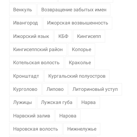
Венкуль
Возвращение забытых имен
Ивангород
Ижорская возвышенность
Ижорский язык
КБФ
Кингисепп
Кингисеппский район
Копорье
Котельская волость
Краколье
Кронштадт
Кургальский полуостров
Курголово
Липово
Литориновый уступ
Лужицы
Лужская губа
Нарва
Нарвский залив
Нарова
Наровская волость
Нижнелужье