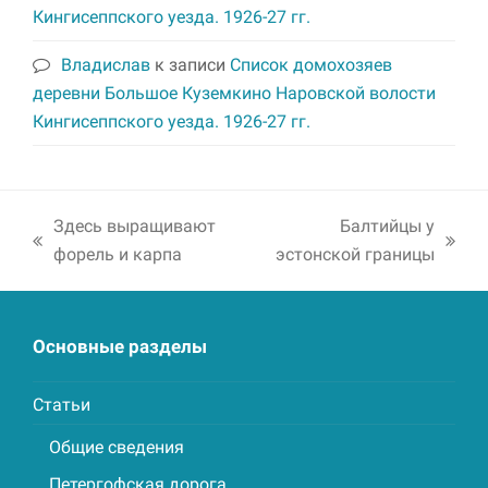
Кингисеппского уезда. 1926-27 гг.
Владислав
к записи
Список домохозяев
деревни Большое Куземкино Наровской волости
Кингисеппского уезда. 1926-27 гг.
Здесь выращивают
Балтийцы у
previous
next
форель и карпа
эстонской границы
post:
post:
Основные разделы
Статьи
Общие сведения
Петергофская дорога