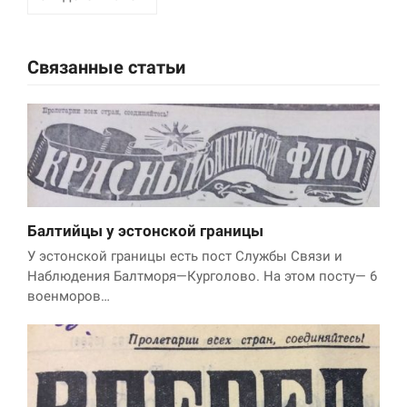
Маркетинг
Делясь своими
Связанные статьи
интересами и
информацией о вашем
поведении во время
посещения нашего
сайта, вы повышаете
вероятность того, что
будете получать
персонализированный
контент и
предложения.
Балтийцы у эстонской границы
У эстонской границы есть пост Службы Связи и
Наблюдения Балтморя—Курголово. На этом посту— 6
военморов…