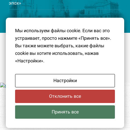
эпох»
Мы используем файлы cookie. Если вас это
устраивает, просто нажмите «Принять все».
© 2016-2026
Южный берег Финского залива
– Кусочек
Вы также можете выбрать, какие файлы
малой Родины, без которого трудно представить себе
cookie вы хотите использовать, нажав
историко-культурный ландшафт Петербурга и
«Настройки».
Ленинградской области.
Политика конфиденциальности
|
Создание сайта:
PavelDesign
Настройки
Отклонить все
Принять все