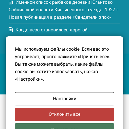
Именной список рыбаков деревни Югантово
Сойкинской волости Кингисеппского уезда. 1927 г.
Новая публикация в разделе «Свидетели эпох»
Когда вера становилась дорогой
Список домохозяев деревни Маттия
Мы используем файлы cookie. Если вас это
Котельской волости Кингисеппского уезда. 1926-
устраивает, просто нажмите «Принять все».
27 гг. Новая публикация в разделе «Свидетели
Вы также можете выбрать, какие файлы
эпох»
cookie вы хотите использовать, нажав
«Настройки».
Настройки
© 2016-2026
Южный берег Финского залива
– Кусочек
малой Родины, без которого трудно представить себе
Отклонить все
историко-культурный ландшафт Петербурга и
Ленинградской области.
Политика конфиденциальности
|
Создание сайта: