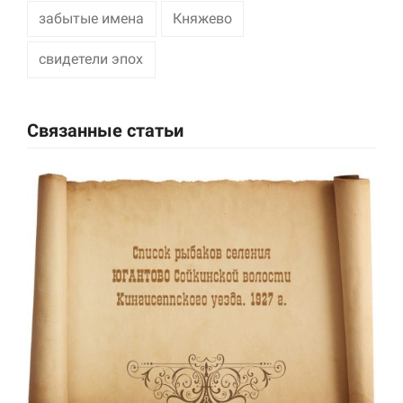
забытые имена
Княжево
Маркетинг
Делясь своими
свидетели эпох
интересами и
информацией о вашем
поведении во время
посещения нашего
Связанные статьи
сайта, вы повышаете
вероятность того, что
будете получать
персонализированный
контент и
предложения.