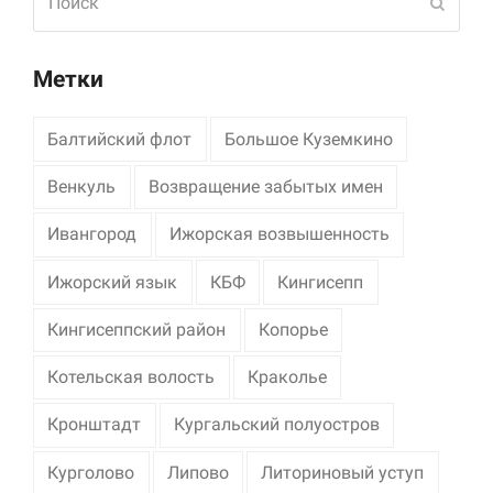
Отпра
Метки
Балтийский флот
Большое Куземкино
Венкуль
Возвращение забытых имен
Ивангород
Ижорская возвышенность
Ижорский язык
КБФ
Кингисепп
Кингисеппский район
Копорье
Котельская волость
Краколье
Кронштадт
Кургальский полуостров
Курголово
Липово
Литориновый уступ