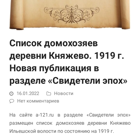
Список домохозяев
деревни Княжево. 1919 г.
Новая публикация в
Необходимые
Использование
разделе «Свидетели эпох»
этих файлов cookie
обязательно. Они
необходимы для
16.01.2022
Новости
функционирования
Нет комментариев
веб-сайта.
На сайте a-121.ru в разделе «Свидетели эпох»
размещен список домохозяев деревни Княжево
Статистика и
Ильешской волости по состоянию на 1919 г.
аналитика
Для того чтобы