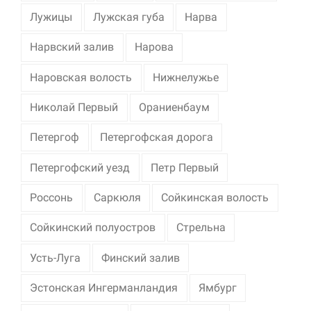
Лужицы
Лужская губа
Нарва
Нарвский залив
Нарова
Наровская волость
Нижнелужье
Николай Первый
Ораниенбаум
Петергоф
Петергофская дорога
Петергофский уезд
Петр Первый
Россонь
Саркюля
Сойкинская волость
Сойкинский полуостров
Стрельна
Усть-Луга
Финский залив
Эстонская Ингерманландия
Ямбург