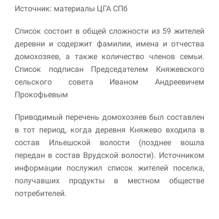
улучшить
Источник: материалы ЦГА СПб
функциональность
и структуру веб-
Список состоит в общей сложности из 59 жителей
сайта, исходя из
того, как он
деревни и содержит фамилии, имена и отчества
используется.
домохозяев, а также количество членов семьи.
Список подписан Председателем Княжевского
сельского совета Иваном Андреевичем
Пользовательский
опыт
Прокофьевым
Для обеспечения
максимально
Приводимый перечень домохозяев был составлен
эффективной работы
в тот период, когда деревня Княжево входила в
нашего сайта во
время вашего
состав Ильешской волости (позднее вошла
посещения, отказ от
передан в состав Врудской волости). Источником
использования этих
информации послужил список жителей поселка,
файлов cookie
приведет к
получавших продукты в местном обществе
исчезновению
потребителей.
некоторых функций
сайта.