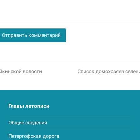
lternative:
йкинской волости
Список домохозяев селен
next
post:
Главы летописи
Общие сведения
Петергофская дорога