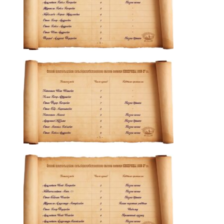
Маркетинг
Делясь своими
интересами и
информацией о вашем
поведении во время
посещения нашего
сайта, вы повышаете
вероятность того, что
будете получать
персонализированный
контент и
предложения.