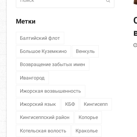
Отправить
Метки
Балтийский флот
Большое Куземкино
Венкуль
Возвращение забытых имен
Ивангород
Ижорская возвышенность
Ижорский язык
КБФ
Кингисепп
Кингисеппский район
Копорье
Котельская волость
Краколье