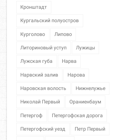
Кронштадт
Кургальский полуостров
Курголово
Липово
Литориновый уступ
Лужицы
Лужская губа
Нарва
Нарвский залив
Нарова
Наровская волость
Нижнелужье
Николай Первый
Ораниенбаум
Петергоф
Петергофская дорога
Петергофский уезд
Петр Первый