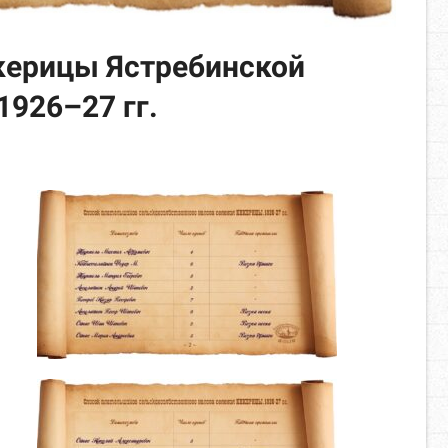
керицы Ястребинской
1926–27 гг.