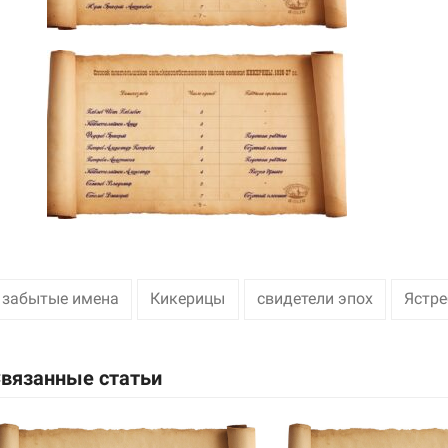
забытые имена
Кикерицы
свидетели эпох
Ястре
вязанные статьи