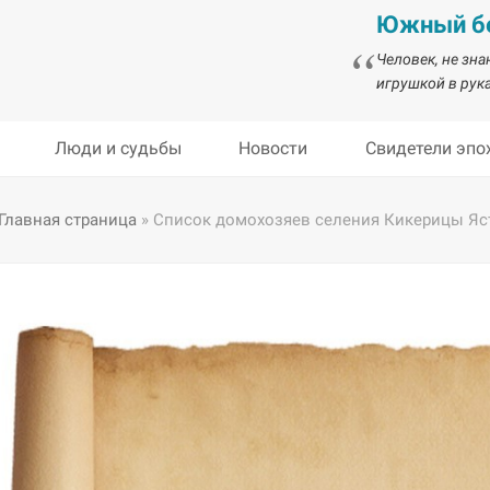
Южный бе
Человек, не зн
игрушкой в рука
Люди и судьбы
Новости
Свидетели эпо
Главная страница
»
Список домохозяев селения Кикерицы Яст