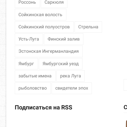
Россонь
Саркюля
Сойкинская волость
Сойкинский полуостров
Стрельна
Усть-Луга
Финский залив
Эстонская Ингерманландия
Ямбург
Ямбургский уезд
забытые имена
река Луга
рыболовство
свидетели эпох
С
Подписаться на RSS