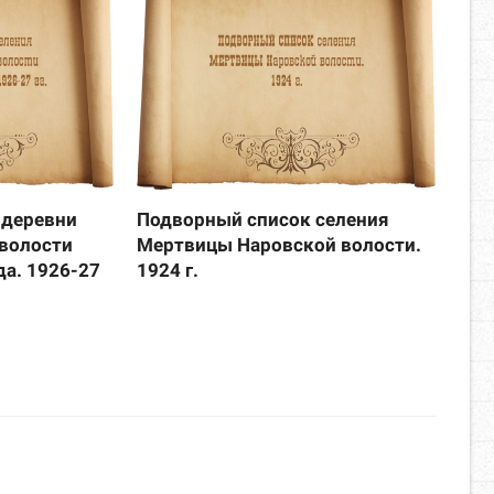
 деревни
Подворный список селения
 волости
Мертвицы Наровской волости.
да. 1926-27
1924 г.