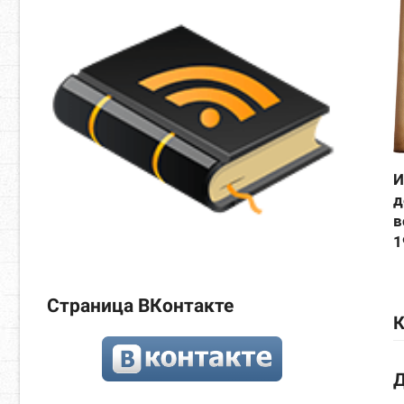
И
д
в
1
Страница ВКонтакте
К
Д