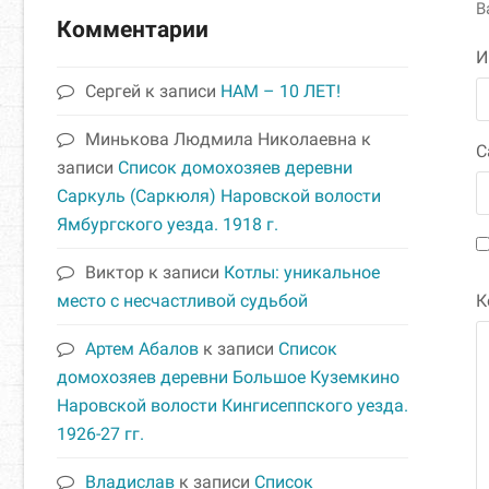
В
Комментарии
Сергей
к записи
НАМ – 10 ЛЕТ!
Минькова Людмила Николаевна
к
С
записи
Список домохозяев деревни
Саркуль (Саркюля) Наровской волости
Ямбургского уезда. 1918 г.
Виктор
к записи
Котлы: уникальное
место с несчастливой судьбой
К
Артем Абалов
к записи
Список
домохозяев деревни Большое Куземкино
Наровской волости Кингисеппского уезда.
1926-27 гг.
Владислав
к записи
Список