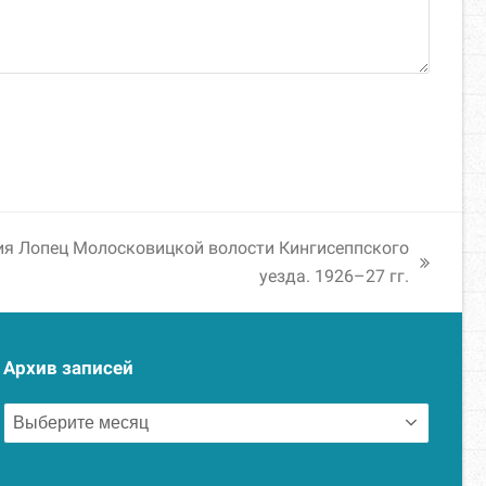
ия Лопец Молосковицкой волости Кингисеппского
уезда. 1926–27 гг.
Архив записей
Архив
записей