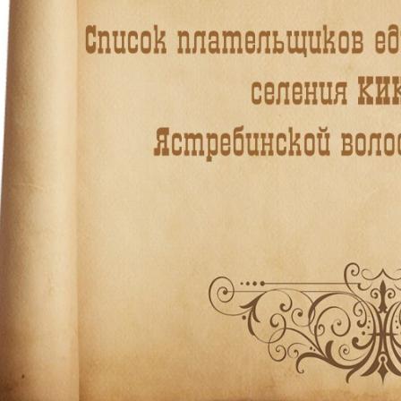
Необходимые
Использование
этих файлов cookie
обязательно. Они
необходимы для
функционирования
веб-сайта.
Статистика и
аналитика
Для того чтобы