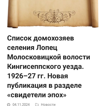
Список домохозяев
селения Лопец
Необходимые
Молосковицкой волости
Использование
этих файлов cookie
Кингисеппского уезда.
обязательно. Они
необходимы для
1926–27 гг. Новая
функционирования
веб-сайта.
публикация в разделе
«свидетели эпох»
Статистика и
аналитика
Для того чтобы
04.11.2024
Новости