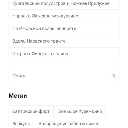
Кургальский полуостров и Нижнее Прилужье
Нарвско-Лужское междуречье
По Ижорской возвышенности
Вдоль Нарвского тракта
Острова Финского залива
Поиск
Отпра
Метки
Балтийский флот
Большое Куземкино
Венкуль
Возвращение забытых имен