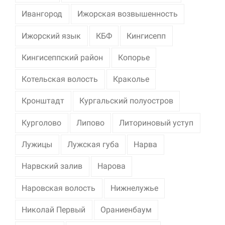
Ивангород
Ижорская возвышенность
Ижорский язык
КБФ
Кингисепп
Кингисеппский район
Копорье
Котельская волость
Краколье
Кронштадт
Кургальский полуостров
Курголово
Липово
Литориновый уступ
Лужицы
Лужская губа
Нарва
Нарвский залив
Нарова
Наровская волость
Нижнелужье
Николай Первый
Ораниенбаум