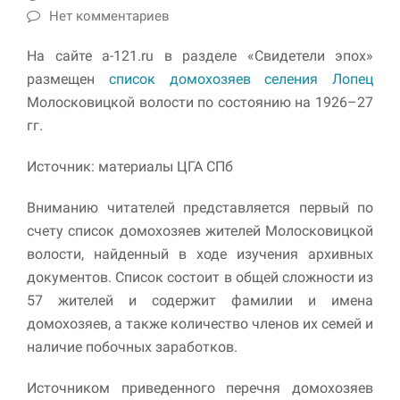
улучшить
Нет комментариев
функциональность
и структуру веб-
На сайте a-121.ru в разделе «Свидетели эпох»
сайта, исходя из
того, как он
размещен
список домохозяев селения Лопец
используется.
Молосковицкой волости по состоянию на 1926–27
гг.
Пользовательский
Источник: материалы ЦГА СПб
опыт
Для обеспечения
максимально
Вниманию читателей представляется первый по
эффективной работы
счету список домохозяев жителей Молосковицкой
нашего сайта во
волости, найденный в ходе изучения архивных
время вашего
посещения, отказ от
документов. Список состоит в общей сложности из
использования этих
57 жителей и содержит фамилии и имена
файлов cookie
домохозяев, а также количество членов их семей и
приведет к
исчезновению
наличие побочных заработков.
некоторых функций
сайта.
Источником приведенного перечня домохозяев