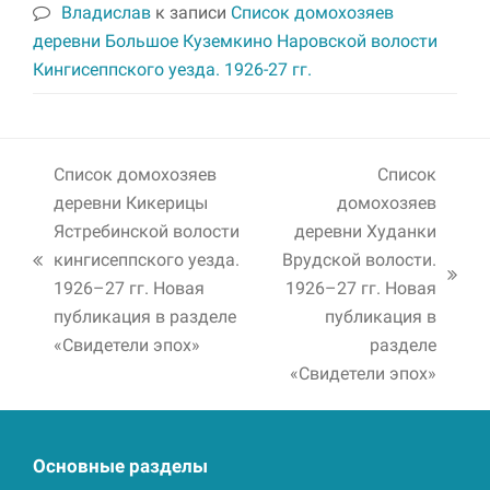
Владислав
к записи
Список домохозяев
деревни Большое Куземкино Наровской волости
Кингисеппского уезда. 1926-27 гг.
Список домохозяев
Список
деревни Кикерицы
домохозяев
Ястребинской волости
деревни Худанки
кингисеппского уезда.
Врудской волости.
previous
next
1926–27 гг. Новая
1926–27 гг. Новая
post:
post:
публикация в разделе
публикация в
«Свидетели эпох»
разделе
«Свидетели эпох»
Основные разделы