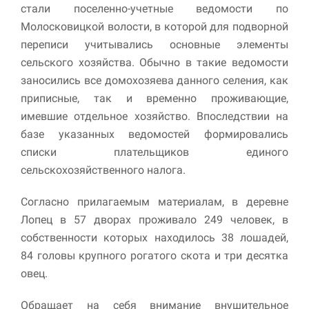
стали поселенно-учетные ведомости по
Молосковицкой волости, в которой для подворной
Маркетинг
Делясь своими
переписи учитывались основные элементы
интересами и
сельского хозяйства. Обычно в такие ведомости
информацией о вашем
заносились все домохозяева данного селения, как
поведении во время
посещения нашего
приписные, так и временно проживающие,
сайта, вы повышаете
имевшие отдельное хозяйство. Впоследствии на
вероятность того, что
будете получать
базе указанных ведомостей формировались
персонализированный
списки плательщиков единого
контент и
сельскохозяйственного налога.
предложения.
Согласно прилагаемым материалам, в деревне
Лопец в 57 дворах проживало 249 человек, в
собственности которых находилось 38 лошадей,
84 головы крупного рогатого скота и три десятка
овец.
Обращает на себя внимание внушительное