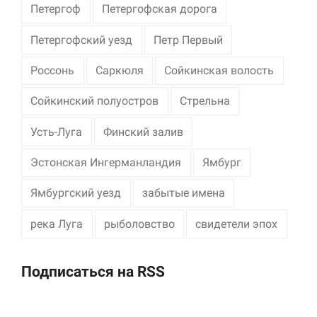
Петергоф
Петергофская дорога
Петергофский уезд
Петр Первый
Россонь
Саркюля
Сойкинская волость
Сойкинский полуостров
Стрельна
Усть-Луга
Финский залив
Эстонская Ингерманландия
Ямбург
Ямбургский уезд
забытые имена
река Луга
рыболовство
свидетели эпох
Подписаться на RSS