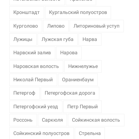
Кронштадт
Кургальский полуостров
Курголово
Липово
Литориновый уступ
Лужицы
Лужская губа
Нарва
Нарвский залив
Нарова
Наровская волость
Нижнелужье
Николай Первый
Ораниенбаум
Петергоф
Петергофская дорога
Петергофский уезд
Петр Первый
Россонь
Саркюля
Сойкинская волость
Сойкинский полуостров
Стрельна