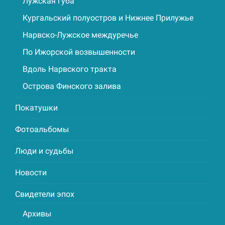
Лужская губа
Кургальский полуостров и Нижнее Прилужье
Нарвско-Лужское междуречье
По Ижорской возвышенности
Вдоль Нарвского тракта
Острова Финского залива
Покатушки
Фотоальбомы
Люди и судьбы
Новости
Свидетели эпох
Архивы