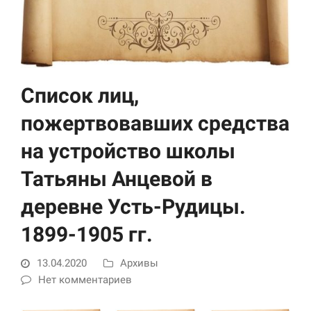
Список лиц,
пожертвовавших средства
на устройство школы
Необходимые
Использование
Татьяны Анцевой в
этих файлов cookie
обязательно. Они
деревне Усть-Рудицы.
необходимы для
функционирования
1899-1905 гг.
веб-сайта.
13.04.2020
Архивы
Статистика и
Нет комментариев
аналитика
Для того чтобы