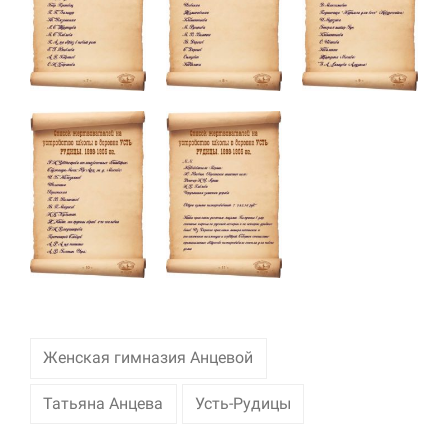
Маркетинг
Делясь своими
интересами и
информацией о вашем
поведении во время
посещения нашего
сайта, вы повышаете
вероятность того, что
будете получать
персонализированный
контент и
предложения.
Женская гимназия Анцевой
Татьяна Анцева
Усть-Рудицы