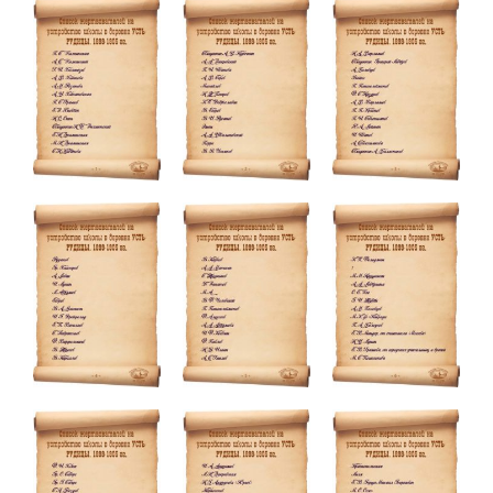
улучшить
функциональность
и структуру веб-
сайта, исходя из
того, как он
используется.
Пользовательский
опыт
Для обеспечения
максимально
эффективной работы
нашего сайта во
время вашего
посещения, отказ от
использования этих
файлов cookie
приведет к
исчезновению
некоторых функций
сайта.