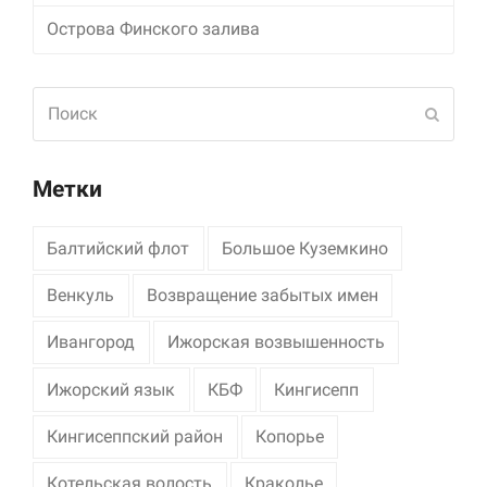
Острова Финского залива
Поиск
Отпра
Метки
Балтийский флот
Большое Куземкино
Венкуль
Возвращение забытых имен
Ивангород
Ижорская возвышенность
Ижорский язык
КБФ
Кингисепп
Кингисеппский район
Копорье
Котельская волость
Краколье