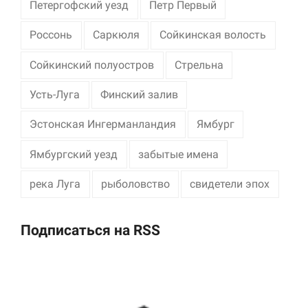
Петергофский уезд
Петр Первый
Россонь
Саркюля
Сойкинская волость
Сойкинский полуостров
Стрельна
Усть-Луга
Финский залив
Эстонская Ингерманландия
Ямбург
Ямбургский уезд
забытые имена
река Луга
рыболовство
свидетели эпох
Подписаться на RSS