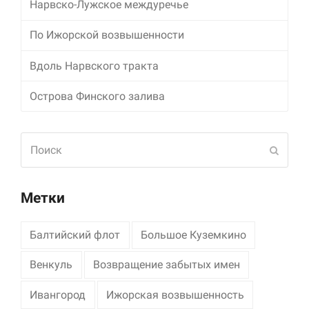
Нарвско-Лужское междуречье
По Ижорской возвышенности
Вдоль Нарвского тракта
Острова Финского залива
Поиск
Отпра
Метки
Балтийский флот
Большое Куземкино
Венкуль
Возвращение забытых имен
Ивангород
Ижорская возвышенность