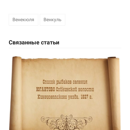
Маркетинг
Делясь своими
Венекюля
Венкуль
интересами и
информацией о вашем
поведении во время
посещения нашего
Связанные статьи
сайта, вы повышаете
вероятность того, что
будете получать
персонализированный
контент и
предложения.