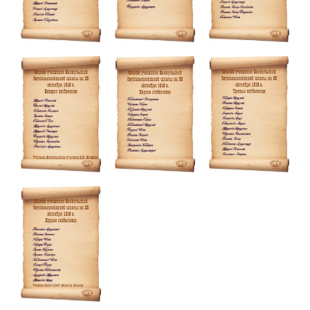
улучшить
функциональность
и структуру веб-
сайта, исходя из
того, как он
используется.
Пользовательский
опыт
Для обеспечения
максимально
эффективной работы
нашего сайта во
время вашего
посещения, отказ от
использования этих
файлов cookie
приведет к
исчезновению
некоторых функций
сайта.