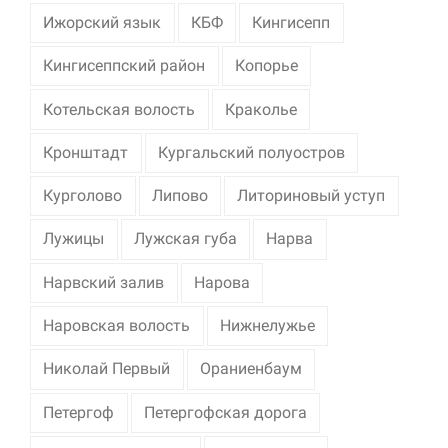
Ижорский язык
КБФ
Кингисепп
Кингисеппский район
Копорье
Котельская волость
Краколье
Кронштадт
Кургальский полуостров
Курголово
Липово
Литориновый уступ
Лужицы
Лужская губа
Нарва
Нарвский залив
Нарова
Наровская волость
Нижнелужье
Николай Первый
Ораниенбаум
Петергоф
Петергофская дорога