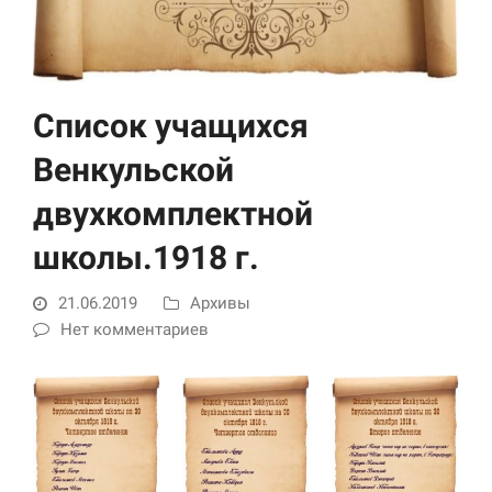
Список учащихся
Венкульской
двухкомплектной
Необходимые
школы.1918 г.
Использование
этих файлов cookie
21.06.2019
Архивы
обязательно. Они
необходимы для
Нет комментариев
функционирования
веб-сайта.
Статистика и
аналитика
Для того чтобы