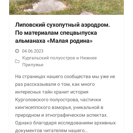
Липовский сухопутный аэродром.
По материалам спецвыпуска
альманаха «Малая родина»
04.06.2023
Кургальский полуостров и Нижнее
Необходимые
Прилужье
Использование
На страницах нашего сообщества мы уже не
этих файлов cookie
обязательно. Они
раз рассказывали о том, как много
необходимы для
интересных тайн хранит история
функционирования
веб-сайта.
Курголовского полуострова, частички
кингисеппского взморья, уникальной в
природном и этнографическом аспектах.
Статистика и
Однако благодаря исследованиям архивных
аналитика
документов читателям нашего…
Для того чтобы