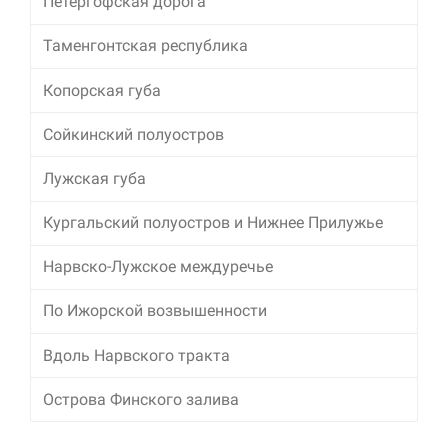
Петергофская дорога
Таменгонтская республика
Копорская губа
Сойкинский полуостров
Лужская губа
Кургальский полуостров и Нижнее Прилужье
Нарвско-Лужское междуречье
По Ижорской возвышенности
Вдоль Нарвского тракта
Острова Финского залива