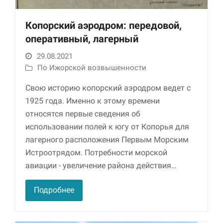
Маркетинг
Копорский аэродром: передовой,
Делясь своими
оперативный, лагерный
интересами и
информацией о вашем
29.08.2021
поведении во время
посещения нашего
По Ижорской возвышенности
сайта, вы повышаете
вероятность того, что
Свою историю копорский аэродром ведет с
будете получать
1925 года. Именно к этому времени
персонализированный
относятся первые сведения об
контент и
предложения.
использовании полей к югу от Копорья для
лагерного расположения Первым Морским
Истроотрядом. Потребности морской
авиации - увеличение района действия…
Подробнее