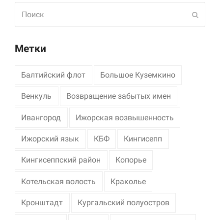
Поиск
Отпра
Метки
Балтийский флот
Большое Куземкино
Венкуль
Возвращение забытых имен
Ивангород
Ижорская возвышенность
Ижорский язык
КБФ
Кингисепп
Кингисеппский район
Копорье
Котельская волость
Краколье
Кронштадт
Кургальский полуостров