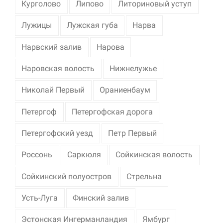
Курголово
Липово
Литориновый уступ
Лужицы
Лужская губа
Нарва
Нарвский залив
Нарова
Наровская волость
Нижнелужье
Николай Первый
Ораниенбаум
Петергоф
Петергофская дорога
Петергофский уезд
Петр Первый
Россонь
Саркюля
Сойкинская волость
Сойкинский полуостров
Стрельна
Усть-Луга
Финский залив
Эстонская Ингерманландия
Ямбург