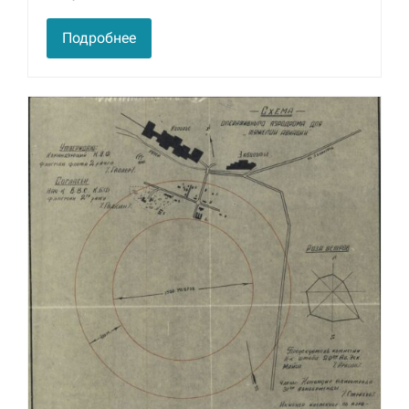
улучшить
функциональность
Подробнее
и структуру веб-
сайта, исходя из
того, как он
используется.
Пользовательский
опыт
Для обеспечения
максимально
эффективной работы
нашего сайта во
время вашего
посещения, отказ от
использования этих
файлов cookie
приведет к
исчезновению
некоторых функций
сайта.