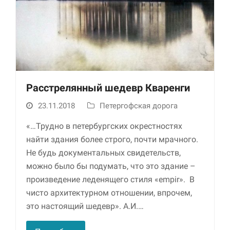
Расстрелянный шедевр Кваренги
23.11.2018
Петергофская дорога
Необходимые
Использование
«…Трудно в петербургских окрестностях
этих файлов cookie
найти здания более строго, почти мрачного.
обязательно. Они
необходимы для
Не будь документальных свидетельств,
функционирования
можно было бы подумать, что это здание –
веб-сайта.
произведение леденящего стиля «empir». В
чисто архитектурном отношении, впрочем,
Статистика и
это настоящий шедевр». А.И.…
аналитика
Для того чтобы