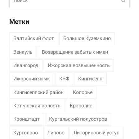
Отпра
Метки
Балтийский флот
Большое Куземкино
Венкуль
Возвращение забытых имен
Ивангород
Ижорская возвышенность
Ижорский язык
КБФ
Кингисепп
Кингисеппский район
Копорье
Котельская волость
Краколье
Кронштадт
Кургальский полуостров
Курголово
Липово
Литориновый уступ