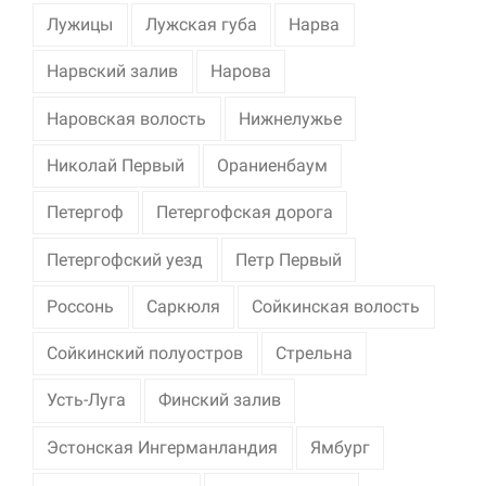
Лужицы
Лужская губа
Нарва
Нарвский залив
Нарова
Наровская волость
Нижнелужье
Николай Первый
Ораниенбаум
Петергоф
Петергофская дорога
Петергофский уезд
Петр Первый
Россонь
Саркюля
Сойкинская волость
Сойкинский полуостров
Стрельна
Усть-Луга
Финский залив
Эстонская Ингерманландия
Ямбург