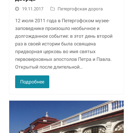
19.11.2017
Петергофская дорога
Маркетинг
Делясь своими
12 июля 2011 года в Петергофском музее-
интересами и
заповеднике произошло необычное и
информацией о вашем
поведении во время
долгожданное событие: в этот день второй
посещения нашего
раз в своей истории была освящена
сайта, вы повышаете
придворная церковь во имя святых
вероятность того, что
будете получать
первоверховных апостолов Петра и Павла.
персонализированный
Открытый после длительной…
контент и
предложения.
Подробнее