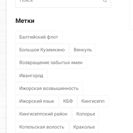
Отправить
Метки
Балтийский флот
Большое Куземкино
Венкуль
Возвращение забытых имен
Ивангород
Ижорская возвышенность
Ижорский язык
КБФ
Кингисепп
Кингисеппский район
Копорье
Котельская волость
Краколье