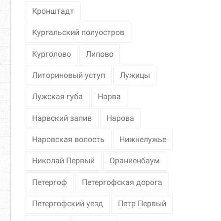
Кронштадт
Кургальский полуостров
Курголово
Липово
Литориновый уступ
Лужицы
Лужская губа
Нарва
Нарвский залив
Нарова
Наровская волость
Нижнелужье
Николай Первый
Ораниенбаум
Петергоф
Петергофская дорога
Петергофский уезд
Петр Первый