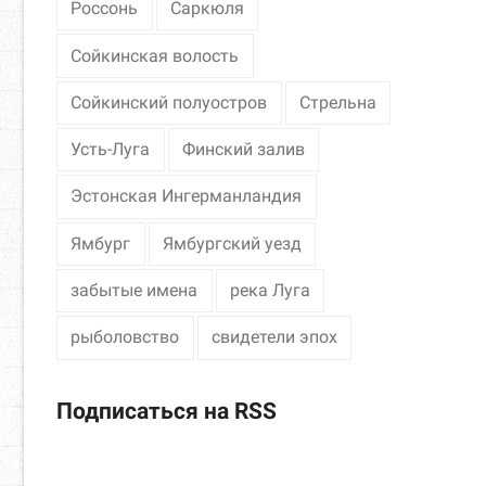
Россонь
Саркюля
Сойкинская волость
Сойкинский полуостров
Стрельна
Усть-Луга
Финский залив
Эстонская Ингерманландия
Ямбург
Ямбургский уезд
забытые имена
река Луга
рыболовство
свидетели эпох
Подписаться на RSS