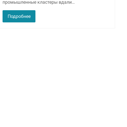
промышленные кластеры вдали…
улучшить
функциональность
и структуру веб-
Подробнее
сайта, исходя из
того, как он
используется.
Пользовательский
опыт
Для обеспечения
максимально
эффективной работы
нашего сайта во
время вашего
посещения, отказ от
использования этих
файлов cookie
приведет к
исчезновению
некоторых функций
сайта.