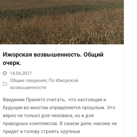
Ижорская возвышенность. Общий
очерк.
Необходимые
Использование
14.04.2017
этих файлов cookie
Общие сведения
,
По Ижорской
обязательно. Они
возвышенности
необходимы для
функционирования
Введение Принято считать, что настоящее и
веб-сайта.
будущее во многом определяется прошлым. Это
верно не только для человека, но и для
Статистика и
природных комплексов. В самом деле, никому не
аналитика
придет в голову строить крупные
Для того чтобы