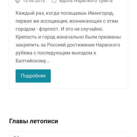
13.09.2015
Вдоль Нарвского тракта
Маркетинг
Каждый раз, когда посещаешь Ивангород,
Делясь своими
первая же ассоциация, возникающая с этим
интересами и
городом - форпост. И это не случайно.
информацией о вашем
поведении во время
Крепость и город изначально были призваны
посещения нашего
закрепить за Россией достижение Нарвского
сайта, вы повышаете
рубежа с последующим выходом к
вероятность того, что
будете получать
Балтийскому…
персонализированный
контент и
Подробнее
предложения.
Главы летописи