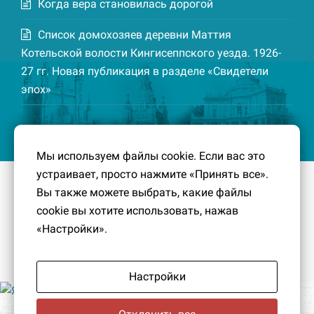
Когда вера становилась дорогой
Список домохозяев деревни Маттия
Котельской волости Кингисеппского уезда. 1926-
27 гг. Новая публикация в разделе «Свидетели
эпох»
Мы используем файлы cookie. Если вас это
устраивает, просто нажмите «Принять все».
© 2016-2026
Южный берег Финского залива
– Кусочек
Вы также можете выбрать, какие файлы
малой Родины, без которого трудно представить себе
cookie вы хотите использовать, нажав
историко-культурный ландшафт Петербурга и
«Настройки».
Ленинградской области.
Политика конфиденциальности
|
Создание сайта:
PavelDesign
Настройки