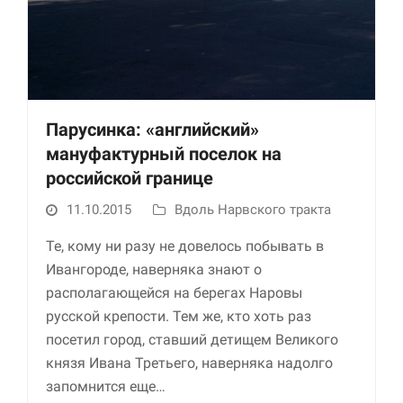
Парусинка: «английский»
мануфактурный поселок на
российской границе
Необходимые
11.10.2015
Вдоль Нарвского тракта
Использование
этих файлов cookie
Те, кому ни разу не довелось побывать в
обязательно. Они
необходимы для
Ивангороде, наверняка знают о
функционирования
располагающейся на берегах Наровы
веб-сайта.
русской крепости. Тем же, кто хоть раз
посетил город, ставший детищем Великого
Статистика и
князя Ивана Третьего, наверняка надолго
аналитика
запомнится еще…
Для того чтобы