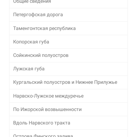
Общие сведения
Петергофская дорога
Таменгонтская республика
Копорская губа
Сойкинский полуостров
Лужская губа
Кургальский полуостров и Нижнее Прилужье
Нарвско-Лужское междуречье
По Ижорской возвышенности
Вдоль Нарвского тракта
Острова Финского залива