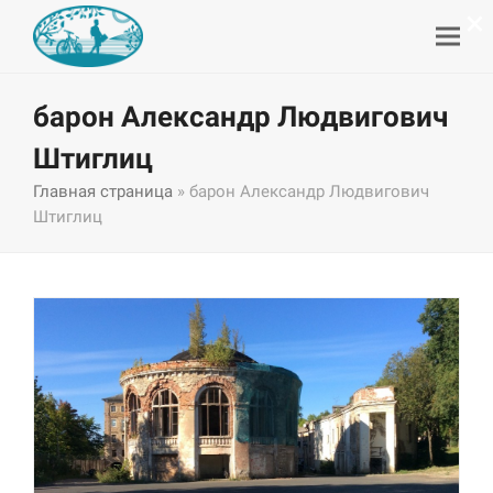
×
барон Александр Людвигович
Штиглиц
Главная страница
»
барон Александр Людвигович
Штиглиц