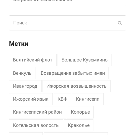
Поиск
Отпра
Метки
Балтийский флот
Большое Куземкино
Венкуль
Возвращение забытых имен
Ивангород
Ижорская возвышенность
Ижорский язык
КБФ
Кингисепп
Кингисеппский район
Копорье
Котельская волость
Краколье