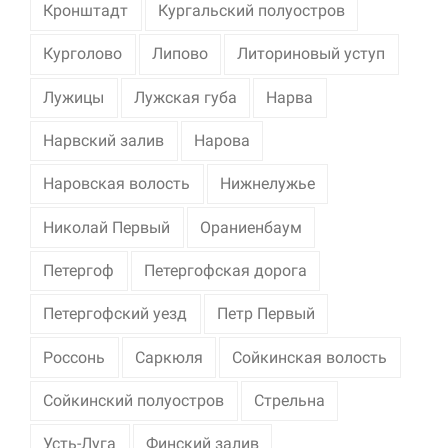
Кронштадт
Кургальский полуостров
Курголово
Липово
Литориновый уступ
Лужицы
Лужская губа
Нарва
Нарвский залив
Нарова
Наровская волость
Нижнелужье
Николай Первый
Ораниенбаум
Петергоф
Петергофская дорога
Петергофский уезд
Петр Первый
Россонь
Саркюля
Сойкинская волость
Сойкинский полуостров
Стрельна
Усть-Луга
Финский залив