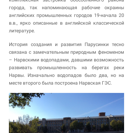
города, так напоминающая рабочие окраины
Маркетинг
английских промышленных городов 19-начала 20
Делясь своими
в.в., ярко описанные в английской классической
интересами и
информацией о вашем
литературе.
поведении во время
посещения нашего
История создания и развития Парусинки тесно
сайта, вы повышаете
вероятность того, что
связана с замечательным природным феноменом
будете получать
– Нарвскими водопадами, давшими возможность
персонализированный
развивать промышленность на берегах реки
контент и
предложения.
Нарвы. Изначально водопадов было два, но на
месте второго была построена Нарвская ГЭС.