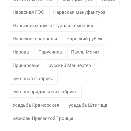
Нарвская ГЭС
Нарвская мануфактура
Нарвская мануфактурная компания
Нарвские водопады
Нарвский рубеж
Нарова
Парусинка
Пауль Момм
Принаровье
русский Манчестер
суконная фабрика
суконнопрядильная фабрика
Усадьба Краморская
усадьба Штигица
церковь Пресвятой Троицы