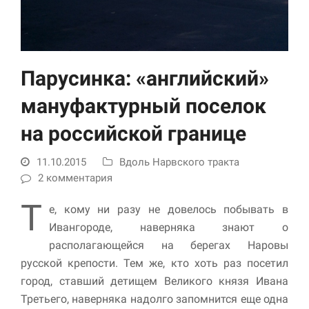
Парусинка: «английский»
мануфактурный поселок
на российской границе
Необходимые
11.10.2015
Вдоль Нарвского тракта
Использование
этих файлов cookie
2 комментария
обязательно. Они
Т
необходимы для
е, кому ни разу не довелось побывать в
функционирования
Ивангороде, наверняка знают о
веб-сайта.
располагающейся на берегах Наровы
русской крепости. Тем же, кто хоть раз посетил
Статистика и
город, ставший детищем Великого князя Ивана
аналитика
Третьего, наверняка надолго запомнится еще одна
Для того чтобы