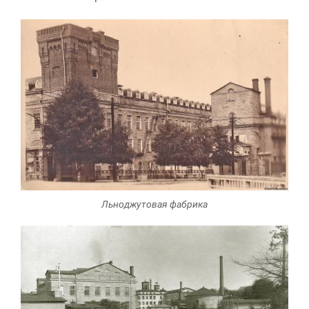
Льноджутовая фабрика