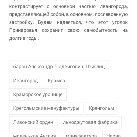
контрастирует с основной частью Ивангорода,
представляющей собой, в основном, послевоенную
застройку. Будем надеяться, что этот уголок
Принаровья сохранит свою самобытность на
долгие годы.
барон Александр Людвигович Штиглиц
Ивангород
Крамер
Краморское урочище
Крегольмские мануфактуры
Кренгольм
Ливонский орден
льноджутовая фабрика
маленькая Англия
мануфактура
Нарва