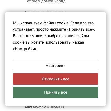
Тот же у домов наряд.
Парусинка, Парусинка…
Здесь косынки и простынки
Мы используем файлы cookie. Если вас это
Ткали-пряли по ворсинке.
устраивает, просто нажмите «Принять все».
Знал весь мир её товар,
Вы также можете выбрать, какие файлы
Как и русский самовар.
cookie вы хотите использовать, нажав
«Настройки».
Парусинка, Парусинка…
Всё прошло… Лишь паутинка
На развалинах, осинка
Настройки
Проросла ввысь к небесам,
К сбитым башенным часам.
Отклонить все
Парусинка, Парусинка…
Принять все
Граммофонную пластинку
У старушек, керосинку
Ещё можно отыскать