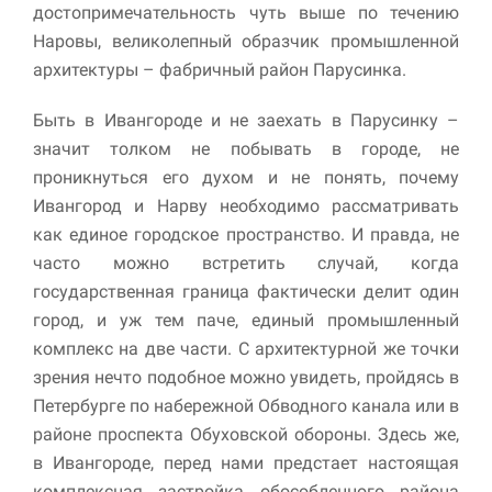
достопримечательность чуть выше по течению
улучшить
функциональность
Наровы, великолепный образчик промышленной
и структуру веб-
архитектуры – фабричный район Парусинка.
сайта, исходя из
того, как он
используется.
Быть в Ивангороде и не заехать в Парусинку –
значит толком не побывать в городе, не
проникнуться его духом и не понять, почему
Пользовательский
Ивангород и Нарву необходимо рассматривать
опыт
Для обеспечения
как единое городское пространство. И правда, не
максимально
часто можно встретить случай, когда
эффективной работы
государственная граница фактически делит один
нашего сайта во
время вашего
город, и уж тем паче, единый промышленный
посещения, отказ от
комплекс на две части. С архитектурной же точки
использования этих
зрения нечто подобное можно увидеть, пройдясь в
файлов cookie
приведет к
Петербурге по набережной Обводного канала или в
исчезновению
районе проспекта Обуховской обороны. Здесь же,
некоторых функций
в Ивангороде, перед нами предстает настоящая
сайта.
комплексная застройка обособленного района