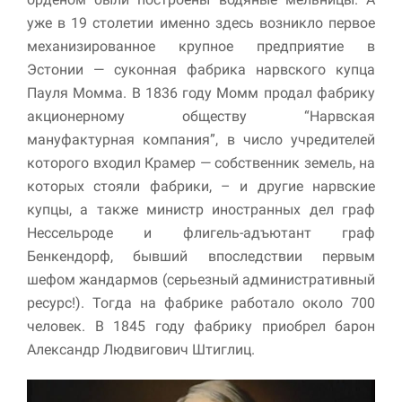
уже в 19 столетии именно здесь возникло первое
механизированное крупное предприятие в
Эстонии — суконная фабрика нарвского купца
Пауля Момма. В 1836 году Момм продал фабрику
акционерному обществу “Нарвская
мануфактурная компания”, в число учредителей
которого входил Крамер — собственник земель, на
которых стояли фабрики, – и другие нарвские
купцы, а также министр иностранных дел граф
Нессельроде и флигель-адъютант граф
Бенкендорф, бывший впоследствии первым
шефом жандармов (серьезный административный
ресурс!). Тогда на фабрике работало около 700
человек. В 1845 году фабрику приобрел барон
Александр Людвигович Штиглиц.