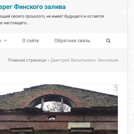
рег Финского залива
×
ающий своего прошлого, не имеет будущего и остается
х настоящего...
х
О сайте
Обратная связь
Главная страница
»
Дмитрий Васильевич Зиновьев