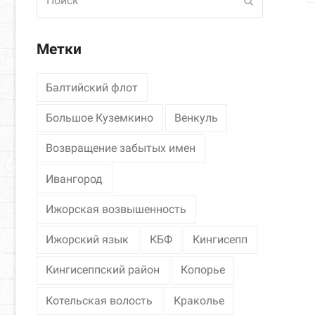
Отправить
Метки
Балтийский флот
Большое Куземкино
Венкуль
Возвращение забытых имен
Ивангород
Ижорская возвышенность
Ижорский язык
КБФ
Кингисепп
Кингисеппский район
Копорье
Котельская волость
Краколье