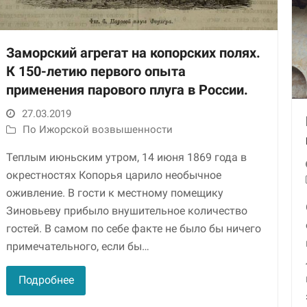
Заморский агрегат на копорских полях.
К 150-летию первого опыта
применения парового плуга в России.
27.03.2019
По Ижорской возвышенности
Необходимые
Теплым июньским утром, 14 июня 1869 года в
Использование
окрестностях Копорья царило необычное
этих файлов cookie
обязательно. Они
оживление. В гости к местному помещику
необходимы для
Зиновьеву прибыло внушительное количество
функционирования
гостей. В самом по себе факте не было бы ничего
веб-сайта.
примечательного, если бы…
Статистика и
Подробнее
аналитика
Для того чтобы