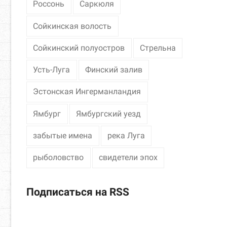
Россонь
Саркюля
Сойкинская волость
Сойкинский полуостров
Стрельна
Усть-Луга
Финский залив
Эстонская Ингерманландия
Ямбург
Ямбургский уезд
забытые имена
река Луга
рыболовство
свидетели эпох
Подписаться на RSS