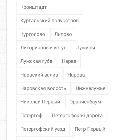
Кронштадт
Кургальский полуостров
Курголово
Липово
Литориновый уступ
Лужицы
Лужская губа
Нарва
Нарвский залив
Нарова
Наровская волость
Нижнелужье
Николай Первый
Ораниенбаум
Петергоф
Петергофская дорога
Петергофский уезд
Петр Первый