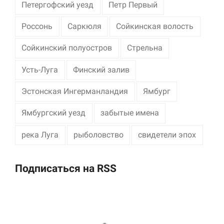
Петергофский уезд
Петр Первый
Россонь
Саркюля
Сойкинская волость
Сойкинский полуостров
Стрельна
Усть-Луга
Финский залив
Эстонская Ингерманландия
Ямбург
Ямбургский уезд
забытые имена
река Луга
рыболовство
свидетели эпох
Подписаться на RSS