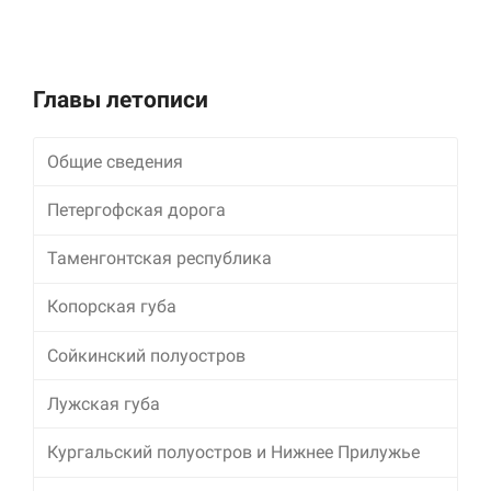
улучшить
функциональность
и структуру веб-
сайта, исходя из
того, как он
Главы летописи
используется.
Общие сведения
Пользовательский
Петергофская дорога
опыт
Для обеспечения
максимально
Таменгонтская республика
эффективной работы
нашего сайта во
Копорская губа
время вашего
посещения, отказ от
Сойкинский полуостров
использования этих
файлов cookie
приведет к
Лужская губа
исчезновению
некоторых функций
Кургальский полуостров и Нижнее Прилужье
сайта.