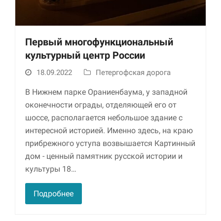
Первый многофункциональный
культурный центр России
18.09.2022
Петергофская дорога
В Нижнем парке Ораниенбаума, у западной
оконечности ограды, отделяющей его от
Необходимые
шоссе, располагается небольшое здание с
Использование
этих файлов cookie
интересной историей. Именно здесь, на краю
обязательно. Они
прибрежного уступа возвышается Картинный
необходимы для
функционирования
дом - ценный па­мятник русской истории и
веб-сайта.
культуры 18…
Подробнее
Статистика и
аналитика
Для того чтобы