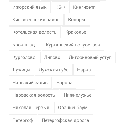
Ижорский язык
КБФ
Кингисепп
Кингисеппский район
Копорье
Котельская волость
Краколье
Кронштадт
Кургальский полуостров
Курголово
Липово
Литориновый уступ
Лужицы
Лужская губа
Нарва
Нарвский залив
Нарова
Наровская волость
Нижнелужье
Николай Первый
Ораниенбаум
Петергоф
Петергофская дорога