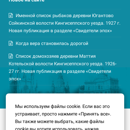
Именной список рыбаков деревни Югантово
Сойкинской волости Кингисеппского уезда. 1927 г.
Новая публикация в разделе «Свидетели эпох»
Когда вера становилась дорогой
Список домохозяев деревни Маттия
Котельской волости Кингисеппского уезда. 1926-
27 гг. Новая публикация в разделе «Свидетели
эпох»
Мы используем файлы cookie. Если вас это
устраивает, просто нажмите «Принять все».
© 2016-2026
Южный берег Финского залива
– Кусочек
Вы также можете выбрать, какие файлы
малой Родины, без которого трудно представить себе
cookie вы хотите использовать, нажав