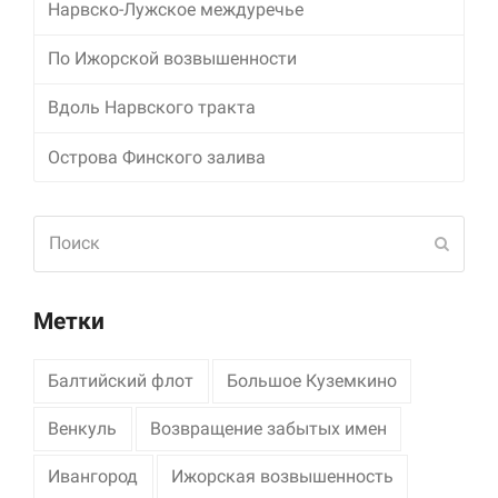
Нарвско-Лужское междуречье
Маркетинг
По Ижорской возвышенности
Делясь своими
интересами и
Вдоль Нарвского тракта
информацией о вашем
поведении во время
посещения нашего
Острова Финского залива
сайта, вы повышаете
вероятность того, что
будете получать
Поиск
персонализированный
Отпра
контент и
предложения.
Метки
Балтийский флот
Большое Куземкино
Венкуль
Возвращение забытых имен
Ивангород
Ижорская возвышенность