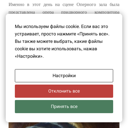
Именно в этот день на сцене Оперного зала была
представлена опера придворного композитора
Франческо Арайя «Пленник любви». Оперу дополнял
Мы используем файлы cookie. Если вас это
балет в постановке Антонио Ринальди (по прозвищу
устраивает, просто нажмите «Принять все».
Фоссано). Эскизы декораций выполнил Джузеппе
Вы также можете выбрать, какие файлы
Валериани, написал их Антонио Перезинотти. Общее
cookie вы хотите использовать, нажав
руководство осуществлял сам великий князь.
«Настройки».
Настройки
Отклонить все
Принять все