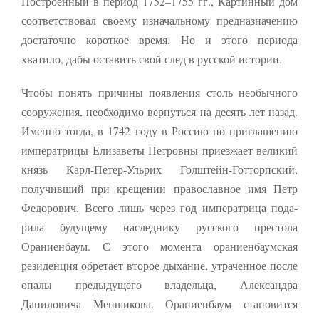
Построенный в период 1752–1755 гг., Картинный дом
соответствовал своему изначальному предназначению
Маркетинг
достаточно короткое время. Но и этого периода
Делясь своими
интересами и
хватило, дабы оставить свой след в русской истории.
информацией о вашем
поведении во время
Чтобы понять причины появления столь необычного
посещения нашего
сооружения, необходимо вернуться на десять лет назад.
сайта, вы повышаете
вероятность того, что
Именно тогда, в 1742 году в Россию по приглашению
будете получать
императрицы Елизаветы Пет­ровны приезжает великий
персонализированный
контент и
князь Карл-Петер-Ульрих Голштейн-Готторпский,
предложения.
получивший при крещении православное имя Петр
Федорович. Всего лишь через год императрица пода­
рила будущему наследнику русского престола
Ораниенбаум. С этого момента ораниенбаумская
резиденция обретает второе дыхание, утраченное после
опалы предыдущего владельца, Александра
Даниловича Меншикова. Ораниенбаум становится