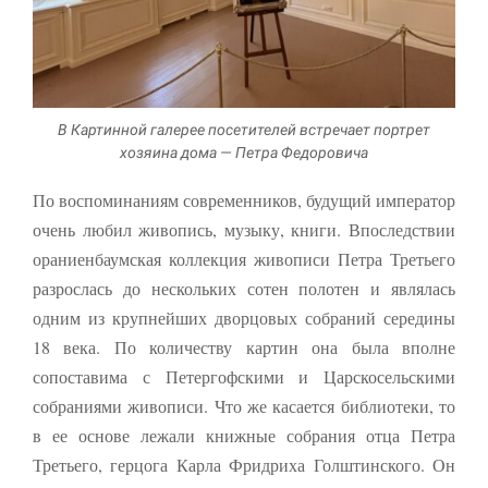
В Картинной галерее посетителей встречает портрет
хозяина дома — Петра Федоровича
По воспоминаниям современников, будущий император
очень любил живопись, музыку, книги. Впоследствии
ораниенбаумская коллекция живописи Петра Третьего
разрослась до нескольких сотен полотен и являлась
одним из крупнейших дворцовых собраний середины
18 века. По количеству картин она была вполне
сопоставима с Петергофскими и Царскосель­скими
собраниями живописи. Что же касается библиотеки, то
в ее основе лежали книжные собрания отца Петра
Третьего, герцога Карла Фридриха Голштинского. Он