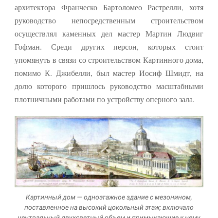
архитектора Франческо Бартоломео Растрелли, хотя
руководство непосредственным строительством
осуществлял каменных дел мастер Мартин Людвиг
Гофман. Среди других персон, которых стоит
упомянуть в связи со строительством Картинного дома,
помимо К. Джибелли, был мастер Иосиф Шмидт, на
долю которого пришлось руководство масштабны­ми
плотничными работами по устройству оперного зала.
Картинный дом — одноэтажное здание с мезонином,
поставленное на высокий цокольный этаж; включало
центральный двухсветный объем и примыкающие к нему