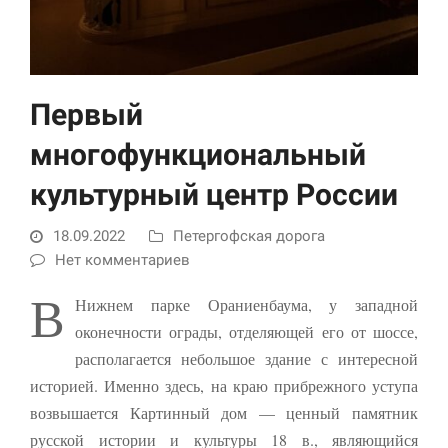
Первый
многофункциональный
культурный центр России
Необходимые
18.09.2022
Петергофская дорога
Использование
этих файлов cookie
Нет комментариев
обязательно. Они
В
необходимы для
Нижнем парке Ораниенбаума, у западной
функционирования
оконечности ограды, отделяющей его от шоссе,
веб-сайта.
располагается небольшое здание с интересной
историей. Именно здесь, на краю прибрежного уступа
Статистика и
возвышается Картинный дом — ценный па­мятник
аналитика
русской истории и культуры 18 в., являющийся
Для того чтобы