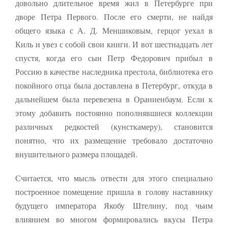
довольно длительное время жил в Пе­тербурге при
дворе Петра Первого. После его смерти, не найдя
общего языка с А. Д. Меншиковым, гер­цог уехал в
Киль и увез с собой свои книги. И вот шестнадцать лет
спустя, ког­да его сын Петр Федорович прибыл в
Россию в качестве наследника престола, библио­тека его
покойного отца была доставлена в Петербург, откуда в
дальнейшем была перевезена в Ораниенбаум. Если к
этому добавить постоянно пополнявшиеся коллекции
различных редкостей (кунсткамеру), становится
понятно, что их размещение требовало достаточно
внушительного размера площадей.
Считается, что мысль отвести для этого специально
построенное помещение пришла в голову наставнику
будущего императора Якобу Штелину, под чьим
влиянием во многом формировались вкусы Петра