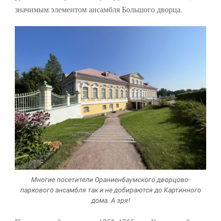
улучшить
значимым элементом ансамбля Большого дворца.
функциональность
и структуру веб-
сайта, исходя из
того, как он
используется.
Пользовательский
опыт
Для обеспечения
максимально
эффективной работы
нашего сайта во
время вашего
посещения, отказ от
использования этих
файлов cookie
приведет к
Многие посетители Ораниенбаумского дворцово-
исчезновению
паркового ансамбля так и не добираются до Картинного
некоторых функций
дома. А зря!
сайта.