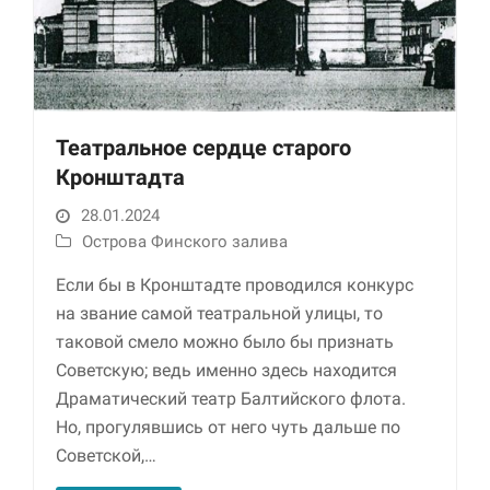
Театральное сердце старого
Кронштадта
28.01.2024
Необходимые
Острова Финского залива
Использование
этих файлов cookie
Если бы в Кронштадте проводился конкурс
обязательно. Они
на звание самой театральной улицы, то
необходимы для
таковой смело можно было бы признать
функционирования
веб-сайта.
Советскую; ведь именно здесь находится
Драматический театр Балтийского флота.
Но, прогулявшись от него чуть дальше по
Статистика и
Советской,…
аналитика
Для того чтобы