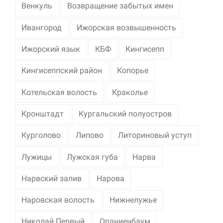
Венкуль
Возвращение забытых имен
Ивангород
Ижорская возвышенность
Ижорский язык
КБФ
Кингисепп
Кингисеппский район
Копорье
Котельская волость
Краколье
Кронштадт
Кургальский полуостров
Курголово
Липово
Литориновый уступ
Лужицы
Лужская губа
Нарва
Нарвский залив
Нарова
Наровская волость
Нижнелужье
Николай Первый
Ораниенбаум