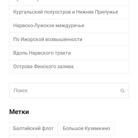
Кургальский полуостров и Нижнее Прилужье
Маркетинг
Делясь своими
интересами и
Нарвско-Лужское междуречье
информацией о вашем
поведении во время
По Ижорской возвышенности
посещения нашего
сайта, вы повышаете
Вдоль Нарвского тракта
вероятность того, что
будете получать
персонализированный
Острова Финского залива
контент и
предложения.
Поиск
Отпра
Метки
Балтийский флот
Большое Куземкино