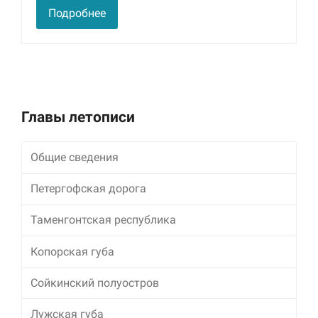
улучшить
Подробнее
функциональность
и структуру веб-
сайта, исходя из
того, как он
используется.
Главы летописи
Пользовательский
опыт
Для обеспечения
Общие сведения
максимально
эффективной работы
Петергофская дорога
нашего сайта во
время вашего
посещения, отказ от
Таменгонтская республика
использования этих
файлов cookie
Копорская губа
приведет к
исчезновению
Сойкинский полуостров
некоторых функций
сайта.
Лужская губа