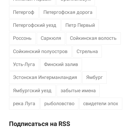
Петергоф
Петергофская дорога
Петергофский уезд
Петр Первый
Россонь
Саркюля
Сойкинская волость
Сойкинский полуостров
Стрельна
Усть-Луга
Финский залив
Эстонская Ингерманландия
Ямбург
Ямбургский уезд
забытые имена
река Луга
рыболовство
свидетели эпох
Подписаться на RSS