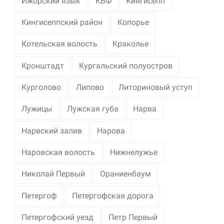
Ижорский язык
КБФ
Кингисепп
Кингисеппский район
Копорье
Котельская волость
Краколье
Кронштадт
Кургальский полуостров
Курголово
Липово
Литориновый уступ
Лужицы
Лужская губа
Нарва
Нарвский залив
Нарова
Наровская волость
Нижнелужье
Николай Первый
Ораниенбаум
Петергоф
Петергофская дорога
Петергофский уезд
Петр Первый