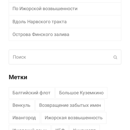
По Ижорской возвышенности
Маркетинг
Делясь своими
Вдоль Нарвского тракта
интересами и
информацией о вашем
поведении во время
Острова Финского залива
посещения нашего
сайта, вы повышаете
вероятность того, что
Поиск
будете получать
Отпра
персонализированный
контент и
предложения.
Метки
Балтийский флот
Большое Куземкино
Венкуль
Возвращение забытых имен
Ивангород
Ижорская возвышенность