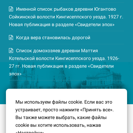
Именной список рыбаков деревни Югантово
Сойкинской волости Кингисеппского уезда. 1927 г.
Новая публикация в разделе «Свидетели эпох»
Когда вера становилась дорогой
Список домохозяев деревни Маттия
Котельской волости Кингисеппского уезда. 1926-
27 гг. Новая публикация в разделе «Свидетели
эпох»
Мы используем файлы cookie. Если вас это
устраивает, просто нажмите «Принять все».
© 2016-2026
Южный берег Финского залива
– Кусочек
Вы также можете выбрать, какие файлы
малой Родины, без которого трудно представить себе
cookie вы хотите использовать, нажав
историко-культурный ландшафт Петербурга и
«Настройки».
Ленинградской области.