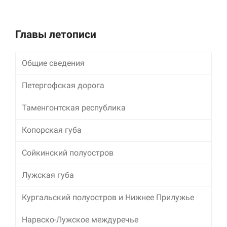
улучшить
функциональность
и структуру веб-
Главы летописи
сайта, исходя из
того, как он
используется.
Общие сведения
Петергофская дорога
Пользовательский
опыт
Для обеспечения
Таменгонтская республика
максимально
эффективной работы
Копорская губа
нашего сайта во
время вашего
Сойкинский полуостров
посещения, отказ от
использования этих
Лужская губа
файлов cookie
приведет к
исчезновению
Кургальский полуостров и Нижнее Прилужье
некоторых функций
сайта.
Нарвско-Лужское междуречье