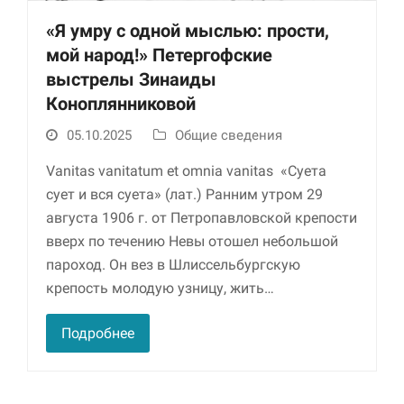
«Я умру с одной мыслью: прости,
мой народ!» Петергофские
выстрелы Зинаиды
Коноплянниковой
05.10.2025
Общие сведения
Vanitas vanitatum et omnia vanitas «Суета
сует и вся суета» (лат.) Ранним утром 29
Необходимые
Использование
августа 1906 г. от Петропавловской крепости
этих файлов cookie
вверх по течению Невы отошел небольшой
обязательно. Они
пароход. Он вез в Шлиссельбургскую
необходимы для
функционирования
крепость молодую узницу, жить…
веб-сайта.
Подробнее
Статистика и
аналитика
Для того чтобы