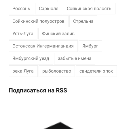
Россонь
Саркюля
Сойкинская волость
Сойкинский полуостров
Стрельна
Усть-Луга
Финский залив
Эстонская Ингерманландия
Ямбург
Ямбургский уезд
забытые имена
река Луга
рыболовство
свидетели эпох
Подписаться на RSS