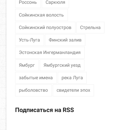
Россонь
Саркюля
Сойкинская волость
Сойкинский полуостров
Стрельна
Усть-Луга
Финский залив
Эстонская Ингерманландия
Ямбург
Ямбургский уезд
забытые имена
река Луга
рыболовство
свидетели эпох
Подписаться на RSS