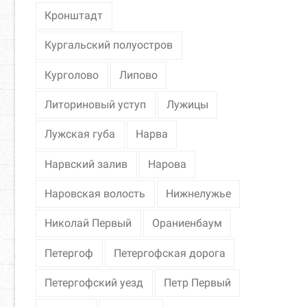
Кронштадт
Кургальский полуостров
Курголово
Липово
Литориновый уступ
Лужицы
Лужская губа
Нарва
Нарвский залив
Нарова
Наровская волость
Нижнелужье
Николай Первый
Ораниенбаум
Петергоф
Петергофская дорога
Петергофский уезд
Петр Первый