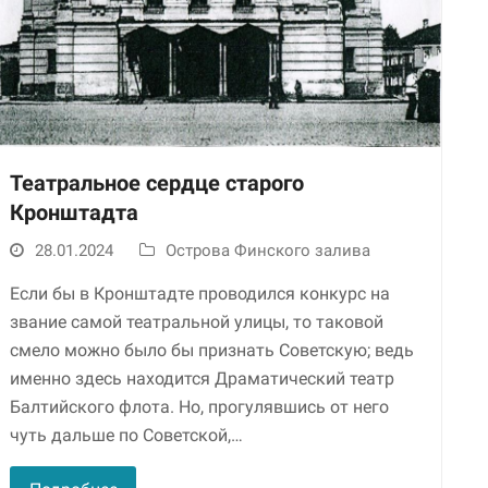
Театральное сердце старого
Кронштадта
Необходимые
28.01.2024
Острова Финского залива
Использование
этих файлов cookie
Если бы в Кронштадте проводился конкурс на
обязательно. Они
звание самой театральной улицы, то таковой
необходимы для
функционирования
смело можно было бы признать Советскую; ведь
веб-сайта.
именно здесь находится Драматический театр
Балтийского флота. Но, прогулявшись от него
чуть дальше по Советской,…
Статистика и
аналитика
Для того чтобы