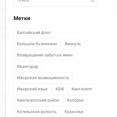
Отправить
Метки
Балтийский флот
Большое Куземкино
Венкуль
Возвращение забытых имен
Ивангород
Ижорская возвышенность
Ижорский язык
КБФ
Кингисепп
Кингисеппский район
Копорье
Котельская волость
Краколье