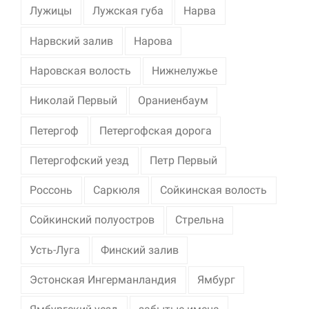
Лужицы
Лужская губа
Нарва
Нарвский залив
Нарова
Наровская волость
Нижнелужье
Николай Первый
Ораниенбаум
Петергоф
Петергофская дорога
Петергофский уезд
Петр Первый
Россонь
Саркюля
Сойкинская волость
Сойкинский полуостров
Стрельна
Усть-Луга
Финский залив
Эстонская Ингерманландия
Ямбург