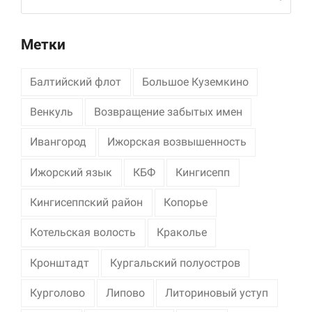
Метки
Балтийский флот
Большое Куземкино
Венкуль
Возвращение забытых имен
Ивангород
Ижорская возвышенность
Ижорский язык
КБФ
Кингисепп
Кингисеппский район
Копорье
Котельская волость
Краколье
Кронштадт
Кургальский полуостров
Курголово
Липово
Литориновый уступ