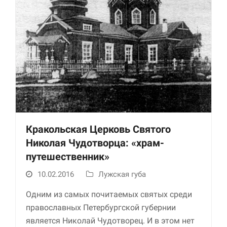
Необходимые
Использование
Кракольская Церковь Святого
этих файлов cookie
обязательно. Они
Николая Чудотворца: «храм-
необходимы для
путешественник»
функционирования
веб-сайта.
10.02.2016
Лужская губа
Одним из самых почитаемых святых среди
Статистика и
православных Петербургской губернии
аналитика
является Николай Чудотворец. И в этом нет
Для того чтобы