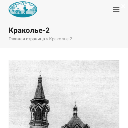
×
Краколье-2
Главная страница
»
Краколье-2