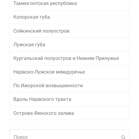
Таменгонтская республика
Маркетинг
Копорская губа
Делясь своими
интересами и
информацией о вашем
Сойкинский полуостров
поведении во время
посещения нашего
Лужская губа
сайта, вы повышаете
вероятность того, что
Кургальский полуостров и Нижнее Прилужье
будете получать
персонализированный
контент и
Нарвско-Лужское междуречье
предложения.
По Ижорской возвышенности
Вдоль Нарвского тракта
Острова Финского залива
Поиск
Отпра