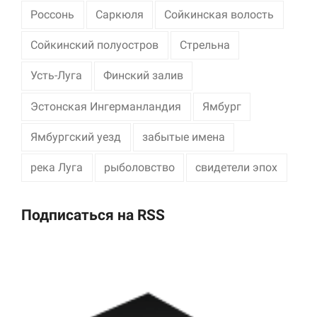
Россонь
Саркюля
Сойкинская волость
Сойкинский полуостров
Стрельна
Усть-Луга
Финский залив
Эстонская Ингерманландия
Ямбург
Ямбургский уезд
забытые имена
река Луга
рыболовство
свидетели эпох
Подписаться на RSS