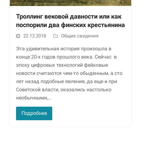
Троллинг вековой давности или как
поспорили два финских крестьянина
22.12.2018
Общие сведения
Эта удивительная история произошла в
конце 20-х годов прошлого века. Сейчас в
эпоху цифровых технологий фейковые
Необходимые
новости считаются чем-то обыденным, а сто
Использование
лет назад подобные явления, да еще и при
этих файлов cookie
обязательно. Они
Советской власти, оказались настолько
необходимы для
необычными,…
функционирования
веб-сайта.
Подробнее
Статистика и
аналитика
Для того чтобы