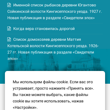
Именной список рыбаков деревни Югантово
Сойкинской волости Кингисеппского уезда. 1927 г.
Новая публикация в разделе «Свидетели эпох»
Когда вера становилась дорогой
Список домохозяев деревни Маттия
Котельской волости Кингисеппского уезда. 1926-
27 гг. Новая публикация в разделе «Свидетели
эпох»
Мы используем файлы cookie. Если вас это
устраивает, просто нажмите «Принять все».
© 2016-2026
Южный берег Финского залива
– Кусочек
Вы также можете выбрать, какие файлы
малой Родины, без которого трудно представить себе
cookie вы хотите использовать, нажав
историко-культурный ландшафт Петербурга и
«Настройки».
Ленинградской области.