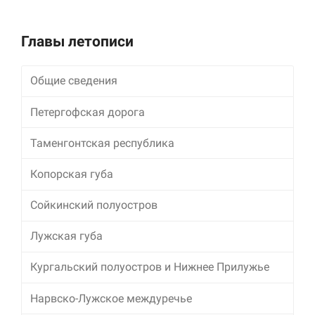
улучшить
функциональность
и структуру веб-
Главы летописи
сайта, исходя из
того, как он
используется.
Общие сведения
Петергофская дорога
Пользовательский
опыт
Таменгонтская республика
Для обеспечения
максимально
Копорская губа
эффективной работы
нашего сайта во
время вашего
Сойкинский полуостров
посещения, отказ от
использования этих
Лужская губа
файлов cookie
приведет к
Кургальский полуостров и Нижнее Прилужье
исчезновению
некоторых функций
сайта.
Нарвско-Лужское междуречье