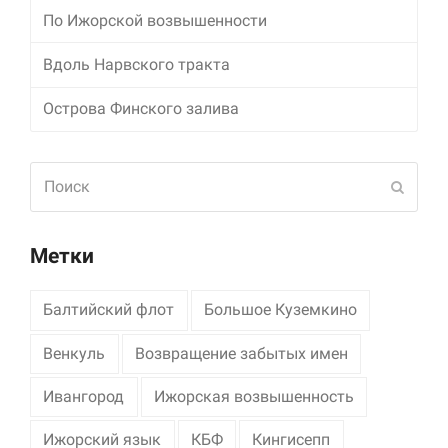
По Ижорской возвышенности
Маркетинг
Делясь своими
Вдоль Нарвского тракта
интересами и
информацией о вашем
Острова Финского залива
поведении во время
посещения нашего
сайта, вы повышаете
Поиск
вероятность того, что
Отпра
будете получать
персонализированный
контент и
предложения.
Метки
Балтийский флот
Большое Куземкино
Венкуль
Возвращение забытых имен
Ивангород
Ижорская возвышенность
Ижорский язык
КБФ
Кингисепп