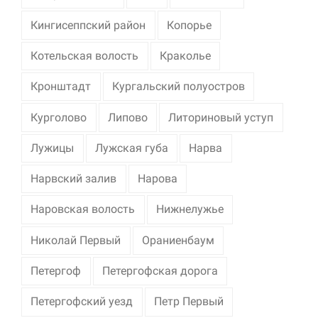
Кингисеппский район
Копорье
Котельская волость
Краколье
Кронштадт
Кургальский полуостров
Курголово
Липово
Литориновый уступ
Лужицы
Лужская губа
Нарва
Нарвский залив
Нарова
Наровская волость
Нижнелужье
Николай Первый
Ораниенбаум
Петергоф
Петергофская дорога
Петергофский уезд
Петр Первый