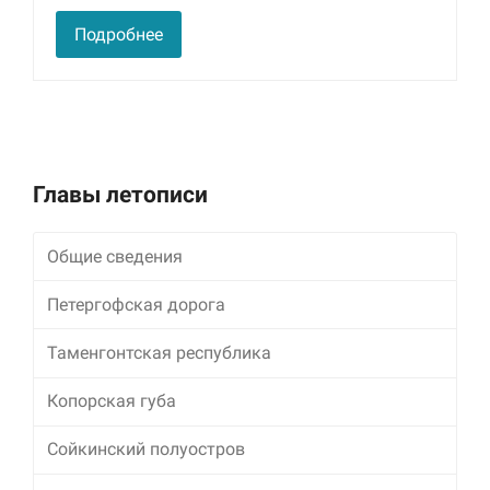
улучшить
функциональность
Подробнее
и структуру веб-
сайта, исходя из
того, как он
используется.
Пользовательский
Главы летописи
опыт
Для обеспечения
максимально
Общие сведения
эффективной работы
нашего сайта во
Петергофская дорога
время вашего
посещения, отказ от
Таменгонтская республика
использования этих
файлов cookie
приведет к
Копорская губа
исчезновению
некоторых функций
Сойкинский полуостров
сайта.