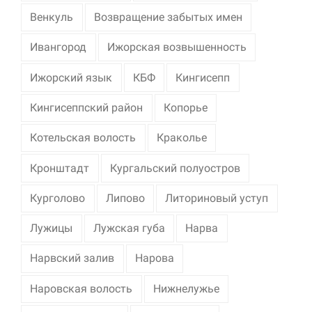
Венкуль
Возвращение забытых имен
Ивангород
Ижорская возвышенность
Ижорский язык
КБФ
Кингисепп
Кингисеппский район
Копорье
Котельская волость
Краколье
Кронштадт
Кургальский полуостров
Курголово
Липово
Литориновый уступ
Лужицы
Лужская губа
Нарва
Нарвский залив
Нарова
Наровская волость
Нижнелужье