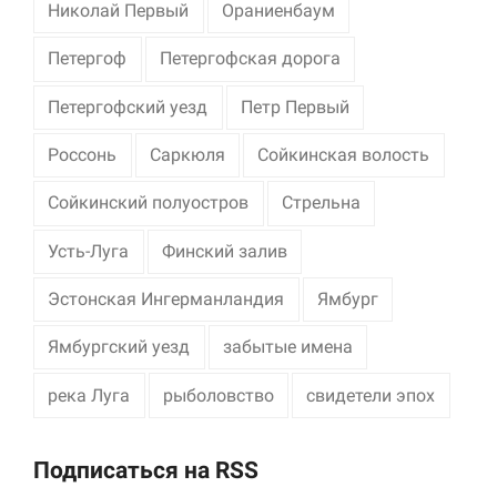
Николай Первый
Ораниенбаум
Петергоф
Петергофская дорога
Петергофский уезд
Петр Первый
Россонь
Саркюля
Сойкинская волость
Сойкинский полуостров
Стрельна
Усть-Луга
Финский залив
Эстонская Ингерманландия
Ямбург
Ямбургский уезд
забытые имена
река Луга
рыболовство
свидетели эпох
Подписаться на RSS