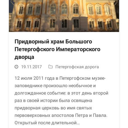
Придворный храм Большого
Петергофского Императорского
дворца
Необходимые
19.11.2017
Петергофская дорога
Использование
этих файлов cookie
12 июля 2011 года в Петергофском музее-
обязательно. Они
необходимы для
заповеднике произошло необычное и
функционирования
долгожданное событие: в этот день второй
веб-сайта.
раз в своей истории была освящена
придворная церковь во имя святых
Статистика и
первоверховных апостолов Петра и Павла.
аналитика
Открытый после длительной…
Для того чтобы