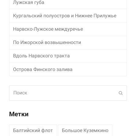
Лужская губа
Маркетинг
Кургальский полуостров и Нижнее Прилужье
Делясь своими
интересами и
Нарвско-Лужское междуречье
информацией о вашем
поведении во время
посещения нашего
По Ижорской возвышенности
сайта, вы повышаете
вероятность того, что
Вдоль Нарвского тракта
будете получать
персонализированный
Острова Финского залива
контент и
предложения.
Поиск
Отпра
Метки
Балтийский флот
Большое Куземкино