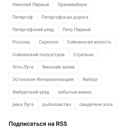
Николай Первый
Ораниенбаум
Петергоф
Петергофская дорога
Петергофский уезд
Петр Первый
Россонь
Саркюля
Сойкинская волость
Сойкинский полуостров
Стрельна
Усть-Луга
Финский залив
Эстонская Ингерманландия
Ямбург
Ямбургский уезд
забытые имена
река Луга
рыболовство
свидетели эпох
Подписаться на RSS