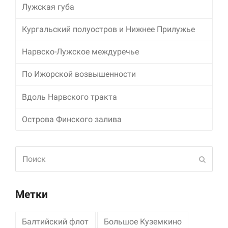
Лужская губа
Кургальский полуостров и Нижнее Прилужье
Нарвско-Лужское междуречье
По Ижорской возвышенности
Вдоль Нарвского тракта
Острова Финского залива
Поиск
Отпра
Метки
Балтийский флот
Большое Куземкино