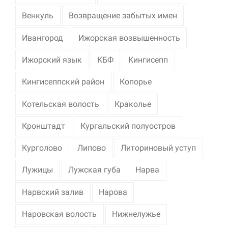
Венкуль
Возвращение забытых имен
Ивангород
Ижорская возвышенность
Ижорский язык
КБФ
Кингисепп
Кингисеппский район
Копорье
Котельская волость
Краколье
Кронштадт
Кургальский полуостров
Курголово
Липово
Литориновый уступ
Лужицы
Лужская губа
Нарва
Нарвский залив
Нарова
Наровская волость
Нижнелужье