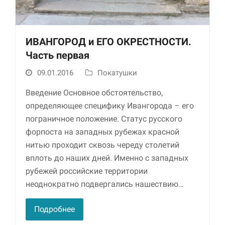
ИВАНГОРОД и ЕГО ОКРЕСТНОСТИ.
Часть первая
09.01.2016
Покатушки
Введение Основное обстоятельство,
определяющее специфику Ивангорода – его
Необходимые
пограничное положение. Статус русского
Использование
этих файлов cookie
форпоста на западных рубежах красной
обязательно. Они
нитью проходит сквозь череду столетий
необходимы для
вплоть до наших дней. Именно с западных
функционирования
веб-сайта.
рубежей российские территории
неоднократно подвергались нашествию…
Статистика и
Подробнее
аналитика
Для того чтобы