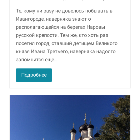
Те, кому ни разу не довелось побывать в
Маркетинг
Ивангороде, наверняка знают о
Делясь своими
интересами и
располагающейся на берегах Наровы
информацией о вашем
русской крепости. Тем же, кто хоть раз
поведении во время
посещения нашего
посетил город, ставший детищем Великого
сайта, вы повышаете
князя Ивана Третьего, наверняка надолго
вероятность того, что
запомнится еще…
будете получать
персонализированный
контент и
Подробнее
предложения.