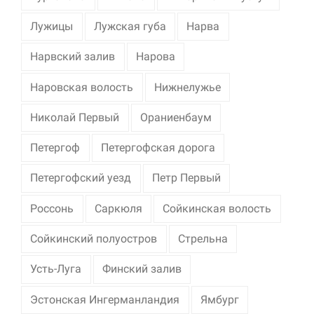
Лужицы
Лужская губа
Нарва
Нарвский залив
Нарова
Наровская волость
Нижнелужье
Николай Первый
Ораниенбаум
Петергоф
Петергофская дорога
Петергофский уезд
Петр Первый
Россонь
Саркюля
Сойкинская волость
Сойкинский полуостров
Стрельна
Усть-Луга
Финский залив
Эстонская Ингерманландия
Ямбург