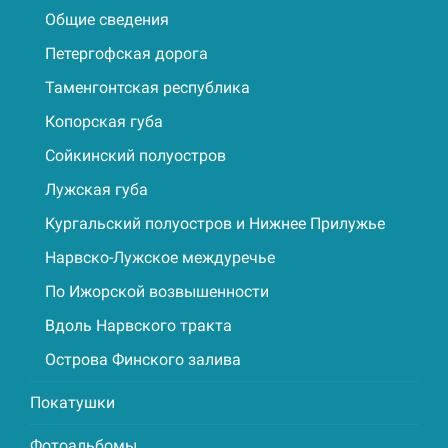
Общие сведения
Петергофская дорога
Таменгонтская республика
Копорская губа
Сойкинский полуостров
Лужская губа
Кургальский полуостров и Нижнее Прилужье
Нарвско-Лужское междуречье
По Ижорской возвышенности
Вдоль Нарвского тракта
Острова Финского залива
Покатушки
Фотоальбомы