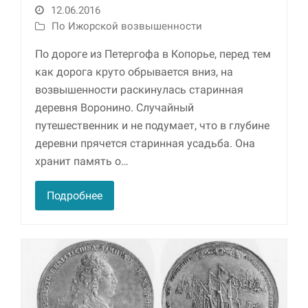
12.06.2016
По Ижорской возвышенности
Маркетинг
Делясь своими
По дороге из Петергофа в Копорье, перед тем
интересами и
информацией о вашем
как дорога круто обрывается вниз, на
поведении во время
возвышенности раскинулась старинная
посещения нашего
сайта, вы повышаете
деревня Воронино. Случайный
вероятность того, что
путешественник и не подумает, что в глубине
будете получать
деревни прячется старинная усадьба. Она
персонализированный
контент и
хранит память о…
предложения.
Подробнее