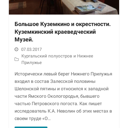
Большое Куземкино и окрестности.
Куземкинский краеведческий
Музей.
07.03.2017
Кургальский полуостров и Нижнее
Необходимые
Прилужье
Использование
этих файлов cookie
Исторически левый берег Нижнего Прилужья
обязательно. Они
входил в состав Залесской половины
необходимы для
Шелонской пятины и относился к западной
функционирования
веб-сайта.
части Ямского Окологородья, бывшего
частью Петровского погоста. Как пишет
исследователь К.А. Неволин об этих местах в
Статистика и
своем труде «О…
аналитика
Для того чтобы