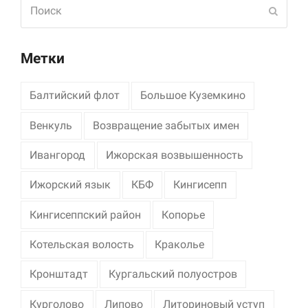
Поиск
Отпра
Метки
Балтийский флот
Большое Куземкино
Венкуль
Возвращение забытых имен
Ивангород
Ижорская возвышенность
Ижорский язык
КБФ
Кингисепп
Кингисеппский район
Копорье
Котельская волость
Краколье
Кронштадт
Кургальский полуостров
Курголово
Липово
Литориновый уступ