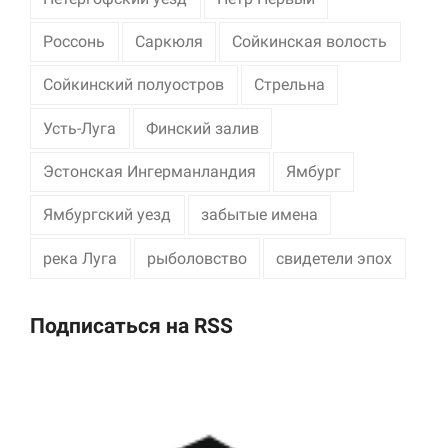
Россонь
Саркюля
Сойкинская волость
Сойкинский полуостров
Стрельна
Усть-Луга
Финский залив
Эстонская Ингерманландия
Ямбург
Ямбургский уезд
забытые имена
река Луга
рыболовство
свидетели эпох
Подписаться на RSS