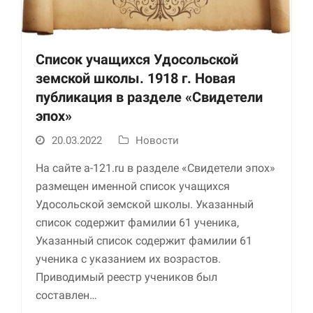
Список учащихся Удосольской
земской школы. 1918 г. Новая
публикация в разделе «Свидетели
эпох»
20.03.2022
Новости
Необходимые
Использование
На сайте a-121.ru в разделе «Свидетели эпох»
этих файлов cookie
размещен именной список учащихся
обязательно. Они
Удосольской земской школы. Указанный
необходимы для
функционирования
список содержит фамилии 61 ученика,
веб-сайта.
Указанный список содержит фамилии 61
ученика с указанием их возрастов.
Приводимый реестр учеников был
Статистика и
аналитика
составлен…
Для того чтобы