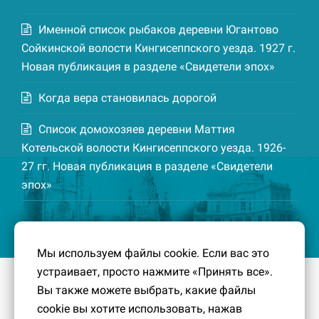
Именной список рыбаков деревни Югантово
Сойкинской волости Кингисеппского уезда. 1927 г.
Новая публикация в разделе «Свидетели эпох»
Когда вера становилась дорогой
Список домохозяев деревни Маттия
Котельской волости Кингисеппского уезда. 1926-
27 гг. Новая публикация в разделе «Свидетели
эпох»
Мы используем файлы cookie. Если вас это
устраивает, просто нажмите «Принять все».
© 2016-2026
Южный берег Финского залива
– Кусочек
Вы также можете выбрать, какие файлы
малой Родины, без которого трудно представить себе
cookie вы хотите использовать, нажав
историко-культурный ландшафт Петербурга и