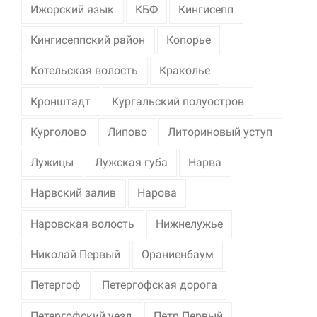
Ижорский язык
КБФ
Кингисепп
Кингисеппский район
Копорье
Котельская волость
Краколье
Кронштадт
Кургальский полуостров
Курголово
Липово
Литориновый уступ
Лужицы
Лужская губа
Нарва
Нарвский залив
Нарова
Наровская волость
Нижнелужье
Николай Первый
Ораниенбаум
Петергоф
Петергофская дорога
Петергофский уезд
Петр Первый