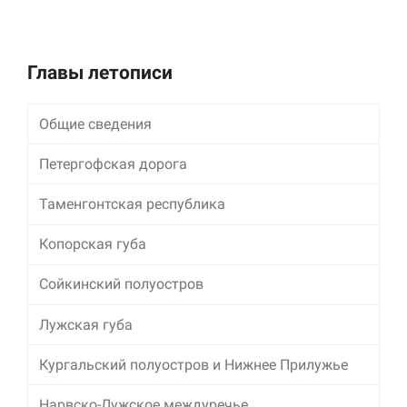
Главы летописи
Общие сведения
Петергофская дорога
Таменгонтская республика
Копорская губа
Сойкинский полуостров
Лужская губа
Кургальский полуостров и Нижнее Прилужье
Нарвско-Лужское междуречье