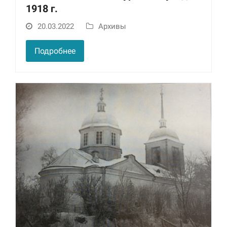
1918 г.
Маркетинг
20.03.2022
Архивы
Делясь своими
интересами и
информацией о вашем
Подробнее
поведении во время
посещения нашего
сайта, вы повышаете
вероятность того, что
будете получать
персонализированный
контент и
предложения.