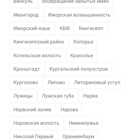
Венкуль
Возвращение забытых имен
Ивангород
Ижорская возвышенность
Ижорский язык
КБФ
Кингисепп
Кингисеппский район
Копорье
Котельская волость
Краколье
Кронштадт
Кургальский полуостров
Курголово
Липово
Литориновый уступ
Лужицы
Лужская губа
Нарва
Нарвский залив
Нарова
Наровская волость
Нижнелужье
Николай Первый
Ораниенбаум