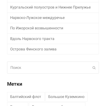
Кургальский полуостров и Нижнее Прилужье
Нарвско-Лужское междуречье
По Ижорской возвышенности
Вдоль Нарвского тракта
Острова Финского залива
Поиск
Отпра
Метки
Балтийский флот
Большое Куземкино