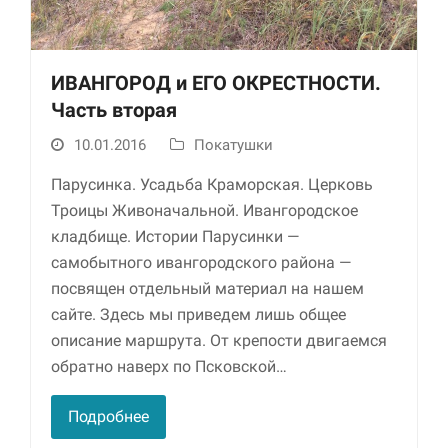
ИВАНГОРОД и ЕГО ОКРЕСТНОСТИ.
Часть вторая
10.01.2016
Покатушки
Парусинка. Усадьба Краморская. Церковь
Троицы Живоначальной. Ивангородское
Необходимые
кладбище. Истории Парусинки —
Использование
этих файлов cookie
самобытного ивангородского района —
обязательно. Они
посвящен отдельный материал на нашем
необходимы для
сайте. Здесь мы приведем лишь общее
функционирования
веб-сайта.
описание маршрута. От крепости двигаемся
обратно наверх по Псковской…
Статистика и
Подробнее
аналитика
Для того чтобы