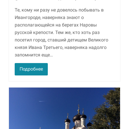
Те, кому ни разу не довелось побывать в
Маркетинг
Ивангороде, наверняка знают о
Делясь своими
интересами и
располагающейся на берегах Наровы
информацией о вашем
русской крепости. Тем же, кто хоть раз
поведении во время
посещения нашего
посетил город, ставший детищем Великого
сайта, вы повышаете
князя Ивана Третьего, наверняка надолго
вероятность того, что
запомнится еще…
будете получать
персонализированный
контент и
Подробнее
предложения.