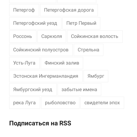
Петергоф
Петергофская дорога
Петергофский уезд
Петр Первый
Россонь
Саркюля
Сойкинская волость
Сойкинский полуостров
Стрельна
Усть-Луга
Финский залив
Эстонская Ингерманландия
Ямбург
Ямбургский уезд
забытые имена
река Луга
рыболовство
свидетели эпох
Подписаться на RSS