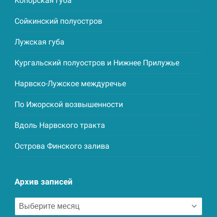
Копорская губа
Сойкинский полуостров
Лужская губа
Кургальский полуостров и Нижнее Прилужье
Нарвско-Лужское междуречье
По Ижорской возвышенности
Вдоль Нарвского тракта
Острова Финского залива
Архив записей
Архив
записей