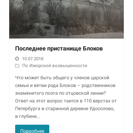
Последнее пристанище Блоков
10.07.2018
Необходимые
По Ижорской возвышенности
Использование
этих файлов cookie
Что может быть общего у членов царской
обязательно. Они
семьи и ветви рода Блоков – родственников
необходимы для
знаменитого поэта по отцовской линии?
функционирования
веб-сайта.
Ответ на этот вопрос таится в 110 верстах от
Петербурга в старинной деревне Удосолово,
в глубине…
Статистика и
аналитика
Для того чтобы
Подробнее