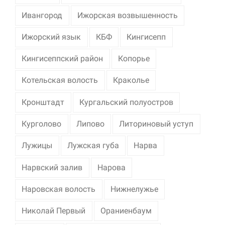
Ивангород
Ижорская возвышенность
Ижорский язык
КБФ
Кингисепп
Кингисеппский район
Копорье
Котельская волость
Краколье
Кронштадт
Кургальский полуостров
Курголово
Липово
Литориновый уступ
Лужицы
Лужская губа
Нарва
Нарвский залив
Нарова
Наровская волость
Нижнелужье
Николай Первый
Ораниенбаум