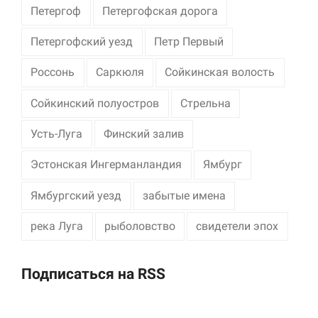
Петергоф
Петергофская дорога
Петергофский уезд
Петр Первый
Россонь
Саркюля
Сойкинская волость
Сойкинский полуостров
Стрельна
Усть-Луга
Финский залив
Эстонская Ингерманландия
Ямбург
Ямбургский уезд
забытые имена
река Луга
рыболовство
свидетели эпох
Подписаться на RSS