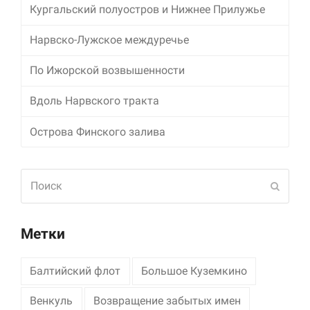
Кургальский полуостров и Нижнее Прилужье
Маркетинг
Нарвско-Лужское междуречье
Делясь своими
интересами и
информацией о вашем
По Ижорской возвышенности
поведении во время
посещения нашего
Вдоль Нарвского тракта
сайта, вы повышаете
вероятность того, что
Острова Финского залива
будете получать
персонализированный
контент и
предложения.
Поиск
Отпра
Метки
Балтийский флот
Большое Куземкино
Венкуль
Возвращение забытых имен