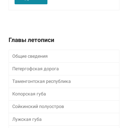
улучшить
функциональность
и структуру веб-
сайта, исходя из
того, как он
используется.
Главы летописи
Пользовательский
опыт
Общие сведения
Для обеспечения
максимально
Петергофская дорога
эффективной работы
нашего сайта во
Таменгонтская республика
время вашего
посещения, отказ от
использования этих
Копорская губа
файлов cookie
приведет к
Сойкинский полуостров
исчезновению
некоторых функций
Лужская губа
сайта.