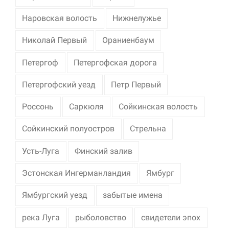
Наровская волость
Нижнелужье
Николай Первый
Ораниенбаум
Петергоф
Петергофская дорога
Петергофский уезд
Петр Первый
Россонь
Саркюля
Сойкинская волость
Сойкинский полуостров
Стрельна
Усть-Луга
Финский залив
Эстонская Ингерманландия
Ямбург
Ямбургский уезд
забытые имена
река Луга
рыболовство
свидетели эпох