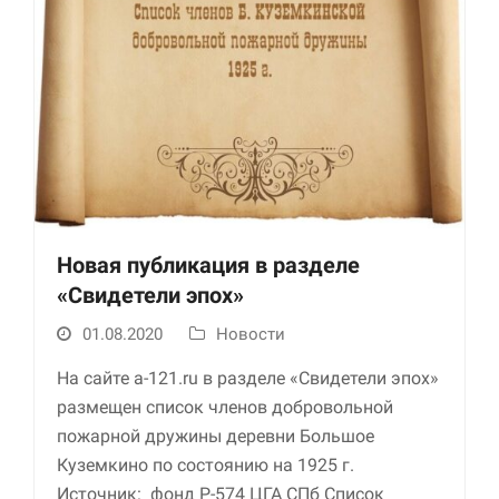
улучшить
функциональность
и структуру веб-
сайта, исходя из
того, как он
используется.
Пользовательский
опыт
Для обеспечения
максимально
Новая публикация в разделе
эффективной работы
«Свидетели эпох»
нашего сайта во
время вашего
01.08.2020
Новости
посещения, отказ от
использования этих
На сайте a-121.ru в разделе «Свидетели эпох»
файлов cookie
приведет к
размещен список членов добровольной
исчезновению
пожарной дружины деревни Большое
некоторых функций
Куземкино по состоянию на 1925 г.
сайта.
Источник: фонд Р-574 ЦГА СПб Список