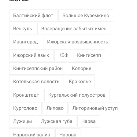
Балтийский флот
Большое Куземкино
Венкуль
Возвращение забытых имен
Ивангород
Ижорская возвышенность
Ижорский язык
КБФ
Кингисепп
Кингисеппский район
Копорье
Котельская волость
Краколье
Кронштадт
Кургальский полуостров
Курголово
Липово
Литориновый уступ
Лужицы
Лужская губа
Нарва
Нарвский залив
Нарова