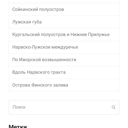
Сойкинский полуостров
Лужская губа
Кургальский полуостров и Нижнее Прилужье
Нарвско-Лужское междуречье
По Ижорской возвышенности
Вдоль Нарвского тракта
Острова Финского залива
Поиск
Отпра
Метки