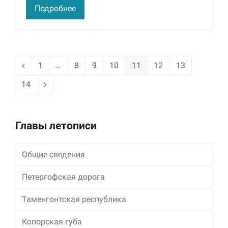
Подробнее
1
…
8
9
10
11
12
13
Предыдущий
Page
Page
Page
Page
Page
Page
Page
14
Page
Следующий
Главы летописи
Общие сведения
Петергофская дорога
Таменгонтская республика
Копорская губа