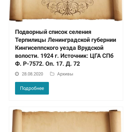
Подворный список селения
Терпилицы Ленинградской губернии
Кингисеппского уезда Врудской
волости. 1924 г. Источник: ЦГА СПб
Ф. Р-7572. Оп. 17. Д. 72
Необходимые
Использование
28.08.2020
Архивы
этих файлов cookie
обязательно. Они
необходимы для
Подробнее
функционирования
веб-сайта.
Статистика и
аналитика
Для того чтобы