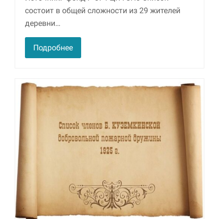
состоит в общей сложности из 29 жителей
Маркетинг
деревни…
Делясь своими
интересами и
Подробнее
информацией о вашем
поведении во время
посещения нашего
сайта, вы повышаете
вероятность того, что
будете получать
персонализированный
контент и
предложения.