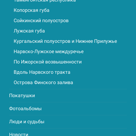
Копорская губа
Сойкинский полуостров
Лужская губа
Кургальский полуостров и Нижнее Прилужье
Нарвско-Лужское междуречье
По Ижорской возвышенности
Вдоль Нарвского тракта
Острова Финского залива
Покатушки
Фотоальбомы
Люди и судьбы
Новости