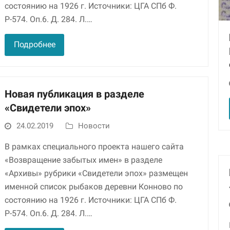
состоянию на 1926 г. Источники: ЦГА СПб Ф.
Р-574. Оп.6. Д. 284. Л.…
Маркетинг
Делясь своими
интересами и
Подробнее
информацией о вашем
поведении во время
посещения нашего
сайта, вы повышаете
вероятность того, что
Новая публикация в разделе
будете получать
«Свидетели эпох»
персонализированный
контент и
24.02.2019
Новости
предложения.
В рамках специального проекта нашего сайта
«Возвращение забытых имен» в разделе
«Архивы» рубрики «Свидетели эпох» размещен
именной список рыбаков деревни Конново по
состоянию на 1926 г. Источники: ЦГА СПб Ф.
Р-574. Оп.6. Д. 284. Л.…