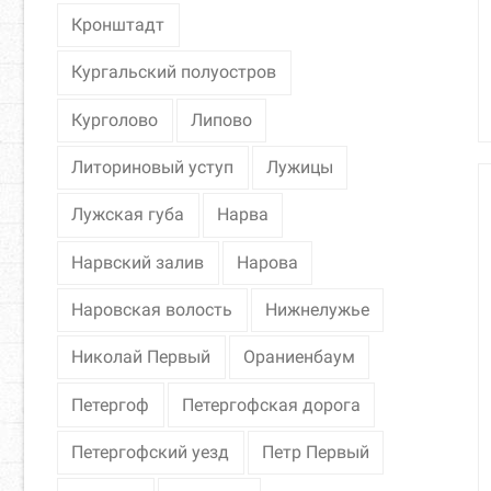
Кронштадт
Кургальский полуостров
Курголово
Липово
Литориновый уступ
Лужицы
Лужская губа
Нарва
Нарвский залив
Нарова
Наровская волость
Нижнелужье
Николай Первый
Ораниенбаум
Петергоф
Петергофская дорога
Петергофский уезд
Петр Первый