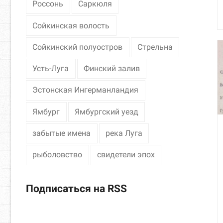
Россонь
Саркюля
Сойкинская волость
Сойкинский полуостров
Стрельна
Усть-Луга
Финский залив
Эстонская Ингерманландия
Ямбург
Ямбургский уезд
забытые имена
река Луга
рыболовство
свидетели эпох
Подписаться на RSS