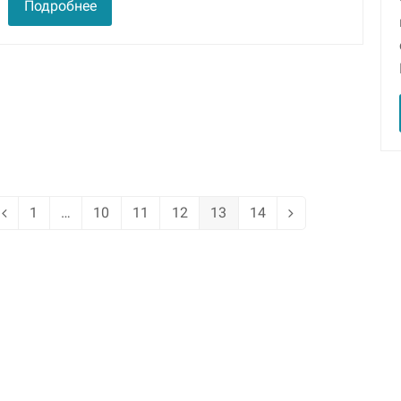
Подробнее
1
…
10
11
12
13
14
Предыдущий
Page
Page
Page
Page
Page
Page
Следующий