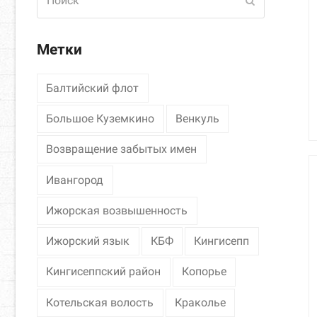
Отправить
Метки
Балтийский флот
Большое Куземкино
Венкуль
Возвращение забытых имен
Ивангород
Ижорская возвышенность
Ижорский язык
КБФ
Кингисепп
Кингисеппский район
Копорье
Котельская волость
Краколье