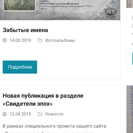
Забытые имена
14.05.2019
Фотоальбомы
Необходимые
Подробнее
Использование
этих файлов cookie
обязательно. Они
необходимы для
функционирования
Новая публикация в разделе
веб-сайта.
«Свидетели эпох»
12.04.2019
Новости
Статистика и
аналитика
В рамках специального проекта нашего сайта
Для того чтобы